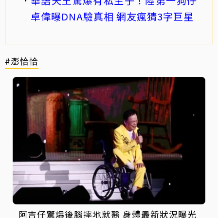
華語天王驚爆有私生子！陸第一狗仔
卓偉曝DNA驗真相 網友瘋猜3字巨星
#澎恰恰
阿吉仔驚爆後腦摔地就醫 身體最新狀況曝光