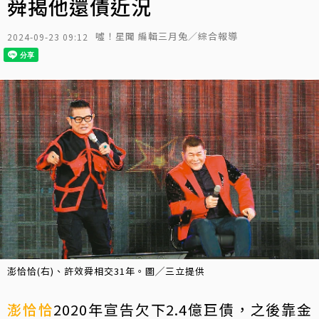
舜揭他還債近況
噓！星聞 編輯三月兔／綜合報導
2024-09-23 09:12
澎恰恰(右)、許效舜相交31年。圖╱三立提供
澎恰恰
2020年宣告欠下2.4億巨債，之後靠金