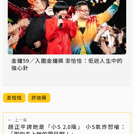
金鐘59／入圍金鐘獎 澎恰恰：低迷人生中的
強心針
澎恰恰
許效舜
←
上一篇
趙正平誇她是「小S 2.0版」 小S氣炸怒嗆：
「那你去上她的節目啊！」