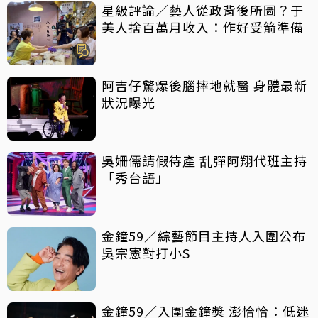
星級評論／藝人從政背後所圖？于
美人捨百萬月收入：作好受箭準備
阿吉仔驚爆後腦摔地就醫 身體最新
狀況曝光
吳姍儒請假待產 乱彈阿翔代班主持
「秀台語」
金鐘59／綜藝節目主持人入圍公布
吳宗憲對打小S
金鐘59／入圍金鐘獎 澎恰恰：低迷