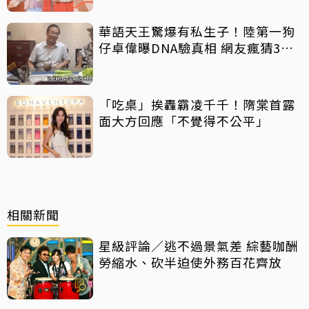
華語天王驚爆有私生子！陸第一狗
仔卓偉曝DNA驗真相 網友瘋猜3字
巨星
「吃桌」挨轟霸凌千千！隋棠首露
面大方回應「不覺得不公平」
相關新聞
星級評論／逃不過景氣差 綜藝咖酬
勞縮水、砍半迫使外務百花齊放