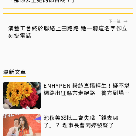
下一篇
→
演藝工會終於聯絡上田路路 她一聽這名字卻立
刻掛電話
最新文章
ENHYPEN 粉絲直播輕生！疑不堪
網路出征惡言走絕路 警方到場已
救不回
池秋美怒批工會失職「錢去哪
了」？ 理事長曹雨婷發聲了