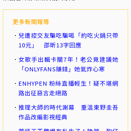
更多新聞報導
兒遭控交友騙吃騙喝「約吃火鍋只帶
10元」 邵昕13字回應
女歌手出輯卡關7年！老公竟建議她
「ONLYFANS賺錢」她氣炸心寒
ENHYPEN 粉絲直播輕生！疑不堪網
路出征惡言走絕路
推理大師的時代謝幕 重溫東野圭吾
作品改編影視經典