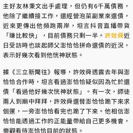
主好友林秉文出手處理，但仍有6千萬債務，
他除了繼續接工作，還經營泡菜副業來還債，
近來更傳出他頻跑兩岸，坦言抖音直播帶貨
「賺比較快」，目前債務只剩一半。
許效舜
近
日受訪時也談起師父澎恰恰拼命還債的近況，
表示好幾次看到他恍神狀態。
據《三立新聞往》報導，許效舜透露去年與澎
恰恰合作時，坦言看過澎恰恰疑似因為忙於還
債「看過他好幾次恍神狀態」。有一次，師徒
兩人到廟中拜拜，許效舜還替澎恰恰跪下來求
個運，一旁澎恰恰看完也跪了下來。他相信澎
恰恰能透過工作的正能量帶給自己更多機會，
樂觀看待澎恰恰目前的狀態。