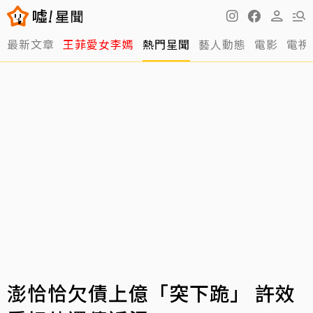
最新文章
王菲愛女李嫣
熱門星聞
藝人動態
電影
電視
澎恰恰欠債上億「突下跪」 許效