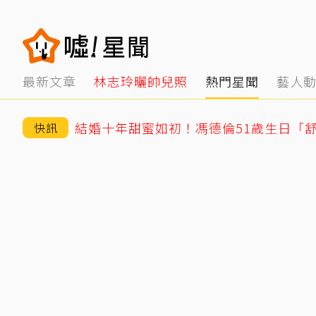
最新文章
林志玲曬帥兒照
熱門星聞
藝人
結婚十年甜蜜如初！馮德倫51歲生日「
快訊