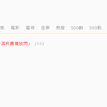
動態
電影
電視
音樂
熱搜
500齣
500歌
舒淇祝壽兼放閃」
17:52