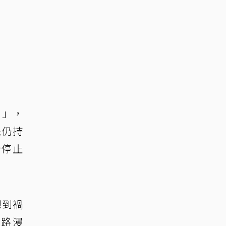
！」，
擺仍持
於停止
想到禍
網路漫