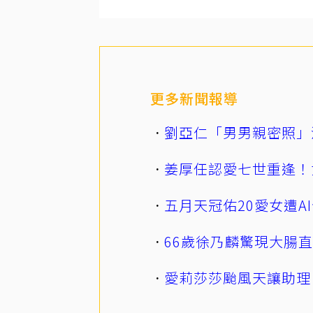
更多新聞報導
劉亞仁「男男親密照」
姜厚任認愛七世重逢！
五月天冠佑20愛女遭
66歲徐乃麟驚現大腸
愛莉莎莎颱風天讓助理