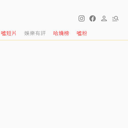
噓短片
娛樂有評
哈燒榜
噓粉