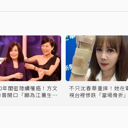
40年閨密陸續罹癌！方文
不只沈春華重摔！她在
琳曾開口「願為江蕙生寶
視台裡慘跌「當場骨折
寶」