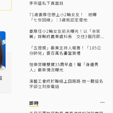
李宗盛私下真面目
71歲姜厚任戀上小2輪女友！ 她曝
「七世因緣」：3歲就認定是他
姜厚任小2輪女友前夫曝光！以「余家
菁」嫁縣府農業處科長 交往3個月即...
「五燈獎」最美主持人報喜！「185公
分帥兒」要百萬名畫當賀禮
愷樂突曝雙寶35周早產！曬「身邊男
人」最新情況曝光
電
演藝工會終於聯絡上田路路 她一聽這名
」
字卻立刻掛電話
即時