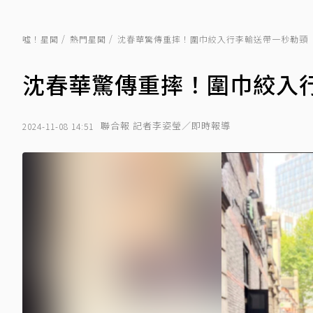
噓！星聞
熱門星聞
沈春華驚傳重摔！圍巾絞入行李輸送帶一秒勒頸
沈春華驚傳重摔！圍巾絞入
聯合報 記者李姿瑩／即時報導
2024-11-08 14:51