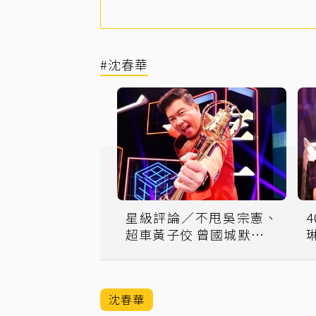
#沈春華
星級評論／不甩吳宗憲、
超車黃子佼 曾國城默默成
為「綜藝之王」
沈春華