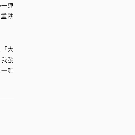
場一連
重重跌
過「大
，我發
在一起