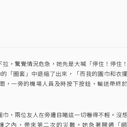
下拉，驚覺情況危急，她先是大喊「停住！停住
巾的「圈套」中退縮了出來，「而我的圍巾和衣
間，一旁的機場人員及時按下按鈕，輸送帶終
圍巾，兩位友人在旁邊目睹這一切嚇得不輕。沒
分鐘之內，帶來第二次的災難。她急著開通「