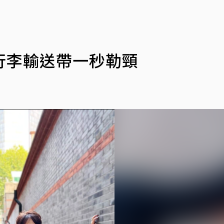
行李輸送帶一秒勒頸