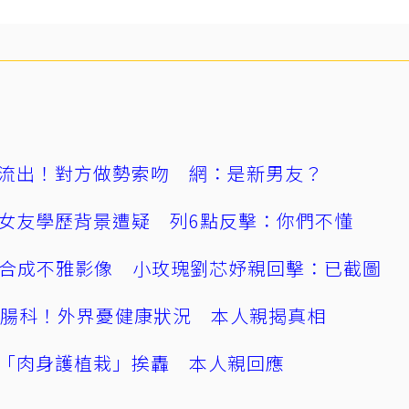
流出！對方做勢索吻 網：是新男友？
女友學歷背景遭疑 列6點反擊：你們不懂
AI合成不雅影像 小玫瑰劉芯妤親回擊：已截圖
直腸科！外界憂健康狀況 本人親揭真相
「肉身護植栽」挨轟 本人親回應