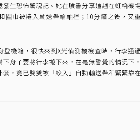
竟發生恐怖驚魂記。她在臉書分享這趟在虹橋機
和圍巾被捲入輸送帶輪軸裡；10分鐘之後，又
身登機箱，很快來到X光偵測機檢查時，行李通
彎下身子要將行李搬下來，在毫無警覺的情況下
外套，竟已雙雙被「絞入」自動輸送帶和緊緊靠