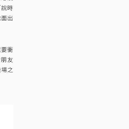
「說時
地面出
還要衝
的朋友
機場之