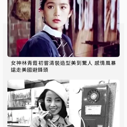
女神林青霞初嘗清裝造型美到驚人 感情風暴
遠走美國避鋒頭