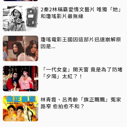
2秦2林稱霸愛情文藝片 唯獨「她」
和瓊瑤影片最無緣
瓊瑤電影王國因這部片迅速崩解原
因是...
「一代女皇」開天窗 竟是為了防堵
「夕陽」太紅？！
林青霞、呂秀齡「旗正飄飄」冤家
路窄 愈拍愈不和？