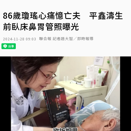
86歲瓊瑤心痛憶亡夫 平鑫濤生
前臥床鼻胃管照曝光
聯合報 記者趙大智／即時報導
2024-11-28 09:03