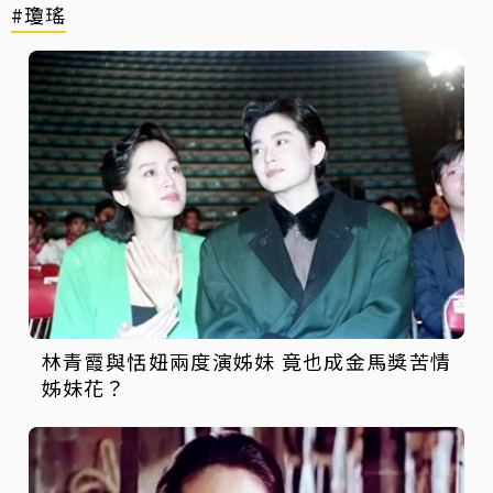
#瓊瑤
林青霞與恬妞兩度演姊妹 竟也成金馬獎苦情
姊妹花？