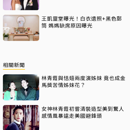
王凱靈堂曝光！白衣遺照+黑色郵
筒 媽媽缺席原因曝光
相關新聞
林青霞與恬妞兩度演姊妹 竟也成金
馬獎苦情姊妹花？
女神林青霞初嘗清裝造型美到驚人
感情風暴遠走美國避鋒頭