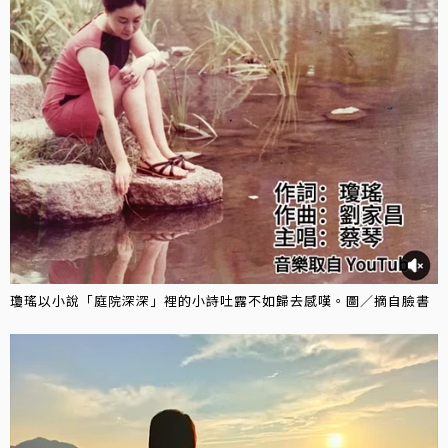
瓊瑤以小說「庭院深深」裡的小詩吐露不如歸去感嘆。圖／摘自臉書