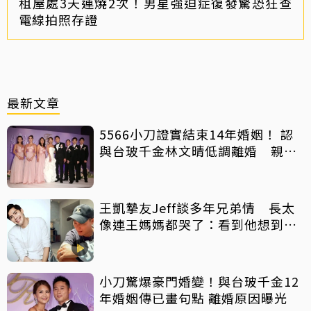
租屋處3天連燒2次！男星強迫症復發驚恐狂查
電線拍照存證
最新文章
5566小刀證實結束14年婚姻！ 認
與台玻千金林文晴低調離婚 親發
聲：分開一段時間
王凱摯友Jeff談多年兄弟情 長太
像連王媽媽都哭了：看到他想到兒
子
小刀驚爆豪門婚變！與台玻千金12
年婚姻傳已畫句點 離婚原因曝光