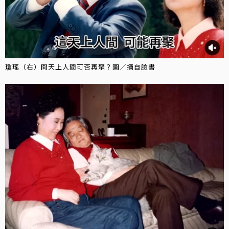
瓊瑤（右）問天上人間可否再聚？圖／摘自臉書