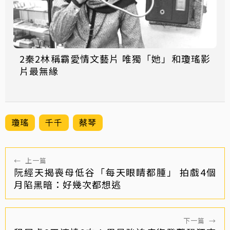
2秦2林稱霸愛情文藝片 唯獨「她」和瓊瑤影
片最無緣
瓊瑤
千千
蔡琴
←
上一篇
阮經天揭喪母低谷「每天眼睛都腫」 拍戲4個
月陷黑暗：好幾次都想逃
下一篇
→