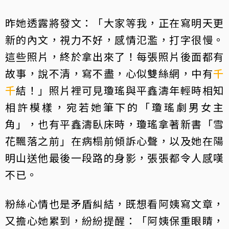
昨她透露將發文：「大家等我，正在寫明天更
新的內文，視力不好，感情氾濫，打字很慢。
這些照片，終於拿出來了！每張照片後面都有
故事，說不清，寫不盡，心似雙絲網，中有
千
千
結！」照片裡可見瓊瑤與平鑫濤年輕時相知
相許模樣，宛若她筆下的「瓊瑤劇男女主
角」，也有平鑫濤臥床時，瓊瑤拿著新書「雪
花飄落之前」在病榻前傾訴心聲，以及她在陽
明山送他最後一段路的身影，張張都令人感嘆
不已。
粉絲心情也是矛盾糾結，既想看阿姨寫文章，
又擔心她累到，紛紛提醒：「阿姨保重眼睛，