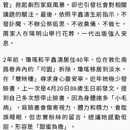
管」掀起劇烈家庭風暴，卻也引發社會對相關
議題的關注。最後，依照平鑫濤生前指示，不
發訃聞、不辦公祭追思、不收奠儀、不做七，
兩家人在陽明山舉行花葬，一代出版強人安
息。
2年前，瓊瑤和平鑫濤居住40年、位在敦化南
路巷弄內的「可園」拆除，瓊瑤移居到淡水，
在「雙映樓」尋求身心靈安寧。近年她極少發
臉書，上一次是4月20日86歲生日前發文，提
到自己多次想停止臉書，因為身體諸多「小毛
病」，寫臉書會傷害視力、體力和精力，會耽
誤睡眠，但忠實粉絲的留言，總讓她感動低
迴，形容是「甜蜜負擔」。