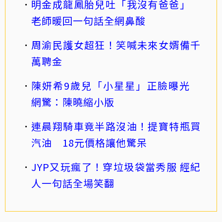
明金成龍鳳胎兒吐「我沒有爸爸」
老師暖回一句話全網鼻酸
周渝民護女超狂！笑喊未來女婿備千
萬聘金
陳妍希9歲兒「小星星」正臉曝光
網驚：陳曉縮小版
連晨翔騎車竟半路沒油！提寶特瓶買
汽油 18元價格讓他驚呆
JYP又玩瘋了！穿垃圾袋當秀服 經紀
人一句話全場笑翻