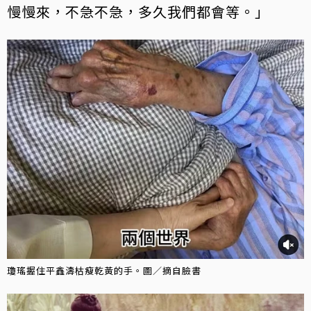
慢慢來，不急不急，多久我們都會等。」
瓊瑤握住平鑫濤枯瘦乾黃的手。圖／摘自臉書