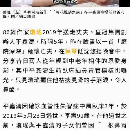
瓊瑤（左）拿著當時新作「「雪花飄落之前」在平鑫濤病榻前傾訴心
聲。圖／摘自臉書
86歲作家
瓊瑤
2019年送走丈夫、皇冠集團創
辦人平鑫濤，時隔5年，昨在臉書以一首「庭
院深深」緬懷亡夫，在
蔡琴
低沈悠揚嗓音中，
分享昔日兩人從年輕到中老年相伴的恩愛身
影，其中平鑫濤生前臥床插鼻胃管模樣也曝
光，只見瓊瑤握住他枯瘦見骨的手落淚，令人
鼻酸。
平鑫濤因確診血管性失智症中風臥床3年，於
2019年5月23日過世，享壽92歲。在他過世之
前，瓊瑤與平鑫濤的子女們曾因「一根鼻胃