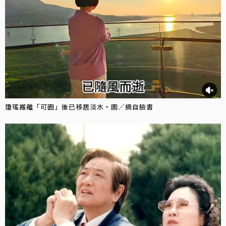
瓊瑤搬離「可園」後已移居淡水。圖／摘自臉書