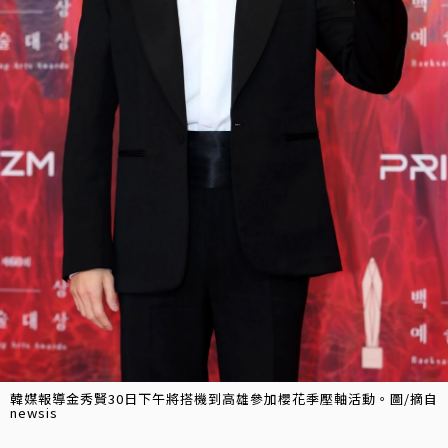
韓媒報導金秀賢30日下午將搭機到高雄參加櫻花季壓軸活動。圖/摘自
newsis