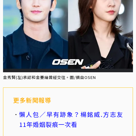
金秀賢(左)承認和金賽綸曾經交往。圖/摘自OSEN
更多新聞報導
懶人包／早有跡象？楊銘威.方志友
11年婚姻裂痕一次看