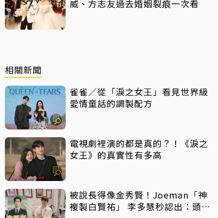
威、方志友過去婚姻裂痕一次看
相關新聞
雀雀／從「淚之女王」看見世界級
愛情童話的調製配方
電視劇裡演的都是真的？！《淚之
女王》的真實性有多高
被說長得像金秀賢！Joeman「神
複製白賢祐」 李多慧秒認出：頭髮