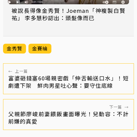
被說長得像金秀賢！Joeman「神複製白賢
祐」 李多慧秒認出：頭髮像而已
金秀賢
金賽綸
←
上一篇
富婆砸錢塞60場親密戲「伸舌輸送口水」！短
劇遭下架 鮮肉男星吐心聲：要守住底線
下一篇
→
父親節廖峻前妻餵飯畫面曝光！兒動容：不計
前嫌的真愛