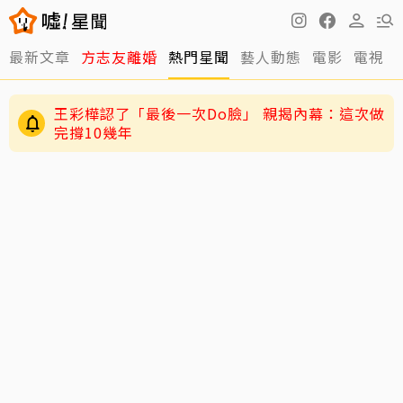
最新文章
方志友離婚
熱門星聞
藝人動態
電影
電視
王彩樺認了「最後一次Do臉」 親揭內幕：這次做
完撐10幾年
伊能靜認了「逼」小哈利參加陸綜！背後原因超
暖心