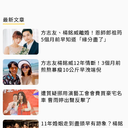
最新文章
方志友、楊銘威離婚！恩師郎祖筠
5個月前早知道「緣分盡了」
方志友楊銘威12年情斷！3個月前
煎熬暴瘦10公斤早洩端倪
遭質疑挪用演藝工會會費買豪宅名
車 曹雨婷出聲反擊了
11年婚姻走到盡頭早有跡象？楊銘