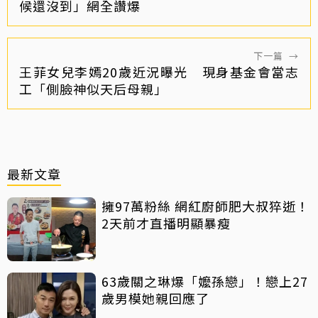
候還沒到」網全讚爆
下一篇
→
王菲女兒李嫣20歲近況曝光 現身基金會當志
工「側臉神似天后母親」
最新文章
擁97萬粉絲 網紅廚師肥大叔猝逝！
2天前才直播明顯暴瘦
63歲關之琳爆「嬤孫戀」！戀上27
歲男模她親回應了