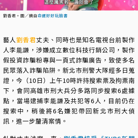
劉香君。圖／摘自
命運好好玩臉書
藝人
劉香君
丈夫、同時也是知名電視台前製作
人李能謙，涉嫌成立數位科技行銷公司，製作
假投資詐騙粉專與一頁式詐騙廣告，致使多名
民眾落入詐騙陷阱。新北市刑警大隊經多日蒐
證，今（10日）上午10時許持搜索票及拘票南
下，會同高雄市刑大兵分多路同步搜索6處據
點，當場逮捕李能謙及共犯等6人，目前仍在
搜索中，稍後將6名嫌犯帶回新北市刑大偵
訊，進一步釐清案情。