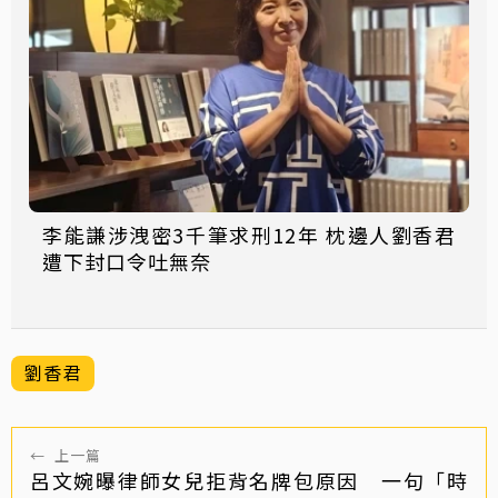
李能謙涉洩密3千筆求刑12年 枕邊人劉香君
遭下封口令吐無奈
劉香君
←
上一篇
呂文婉曝律師女兒拒背名牌包原因 一句「時