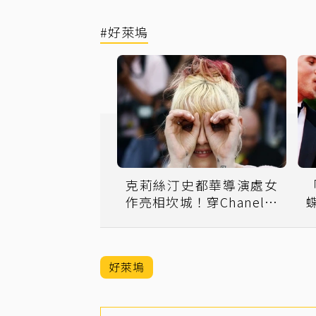
#好萊塢
克莉絲汀史都華導演處女
作亮相坎城！穿Chanel粉
色薄紗裙展率性俏皮
好萊塢