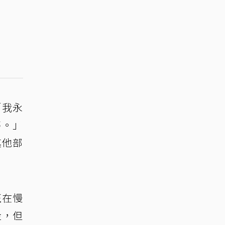
「我永
夢。」
其他部
正在慢
走，但