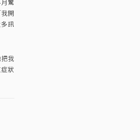
4月驚
「我開
太多訊
他把我
這症狀