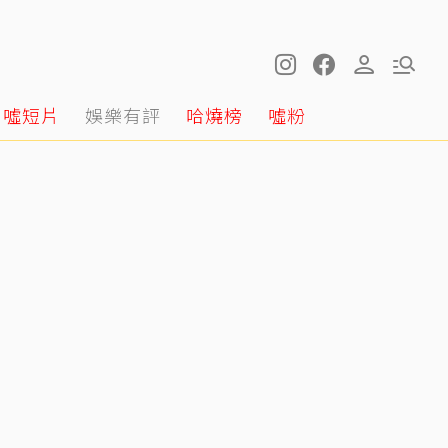
噓短片
娛樂有評
哈燒榜
噓粉