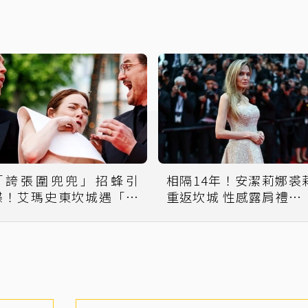
「誇張圍兜兜」招蜂引
相隔14年！安潔莉娜裘
蝶！艾瑪史東坎城遇「蟲
重返坎城 性感露肩禮服
蟲危機」嚇到花容失色秒
女神一貫靜奢風
閃退