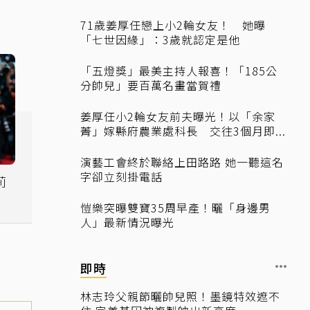
71歲姜厚任戀上小2輪女友！ 她曝
「七世因緣」：3歲就認定是他
「五燈獎」最美主持人報喜！「185公
分帥兒」要百萬名畫當賀禮
姜厚任小2輪女友前夫曝光！以「余家
菁」嫁縣府農業處科長 交往3個月即...
演藝工會終於聯絡上田路路 她一聽這名
字卻立刻掛電話
莉
展
愷樂突曝雙寶35周早產！曬「身邊男
人」最新情況曝光
即時
林志玲父親節曬帥兒照！墨鏡特效遮不