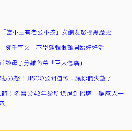
爆「當小三有老公小孩」女網友怒揭黑歷史
！發千字文「不學邏輯很難開始好好活」
首談母子分離內幕「巨大傷痛」
0週年惹眾怒！JISOO公開道歉：讓你們失望了
節！名醫父43年診所熄燈卸招牌 曬感人一
承