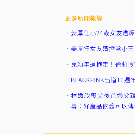
更多新聞報導
姜厚任小24歲女友遭
姜厚任女友遭控當小三
兒幼年遭抱走！徐莉玲
BLACKPINK出道1
林逸欣喪父後首過父親
幕：好產品依舊可以傳