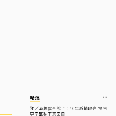
哈燒
獨／潘越雲全說了！40年感情曝光 揭開
李宗盛私下真面目