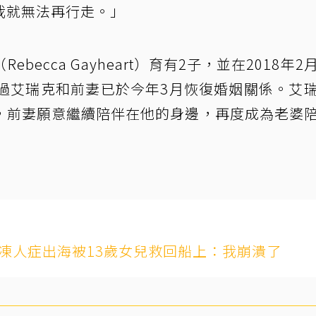
我就無法再行走。」
ecca Gayheart）育有2子，並在2018年2
不過艾瑞克和前妻已於今年3月恢復婚姻關係。艾
，前妻願意繼續陪伴在他的身邊，再度成為老婆
凍人症出海被13歲女兒救回船上：我崩潰了