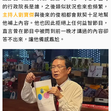
的行政院長是誰，之後類似狀況愈來愈頻繁，
主持人
劉寶傑
與後來的俊相都會默契十足地幫
他補上內容。他也因此拒絕上任何益智節目，
直言曾在節目中被問到前一晚才講過的內容卻
答不出來，讓他備感尷尬。