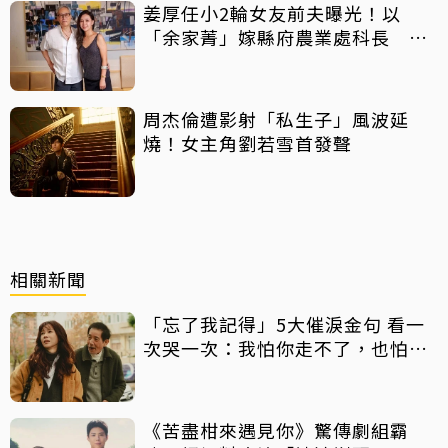
姜厚任小2輪女友前夫曝光！以
「余家菁」嫁縣府農業處科長 交
往3個月即閃婚
周杰倫遭影射「私生子」風波延
燒！女主角劉若雪首發聲
相關新聞
「忘了我記得」5大催淚金句 看一
次哭一次：我怕你走不了，也怕你
太快走了
《苦盡柑來遇見你》驚傳劇組霸