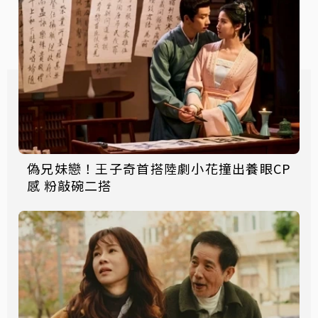
偽兄妹戀！王子奇首搭陸劇小花撞出養眼CP
感 粉敲碗二搭