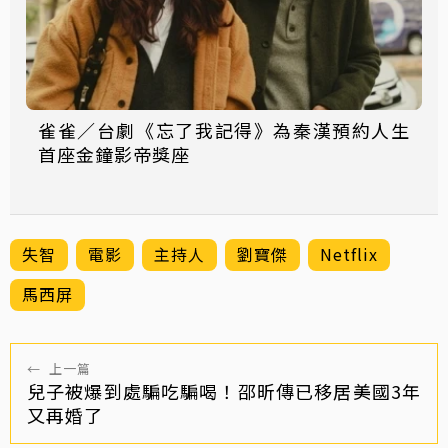
雀雀／台劇《忘了我記得》為秦漢預約人生
首座金鐘影帝獎座
失智
電影
主持人
劉寶傑
Netflix
馬西屏
←
上一篇
兒子被爆到處騙吃騙喝！邵昕傳已移居美國3年
又再婚了