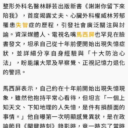
整形外科名醫林靜芸出版新書《謝謝你留下來
陪我》，首度揭露丈夫、心臟外科權威林芳郁
罹患
失智
症的歷程，引發社會廣泛關注與討
論。資深媒體人、電視名嘴
馬西屏
也罕見在臉
書發文，坦承自己從十年前便開始出現失憶症
狀，並詳細分享自身經驗與「十大防治心
法」，盼能讓大眾及早察覺、正視記憶力退化
的警訊。
馬西屏表示，自己約在十年前開始出現失憶現
象，雖然他抱持平常心看待，但坦言「一個上
知天文、下知地理的人失憶，是件有損顏面的
事情。」他自曝第一次明顯感覺異狀，是在政
論節目《關鍵時刻》錄影時，竟一時忘了當時