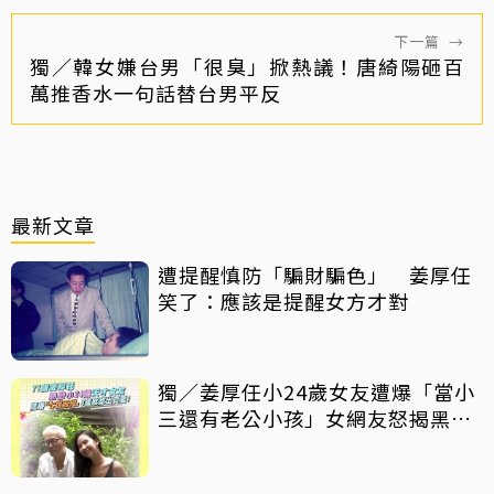
下一篇
→
獨／韓女嫌台男「很臭」掀熱議！唐綺陽砸百
萬推香水一句話替台男平反
最新文章
遭提醒慎防「騙財騙色」 姜厚任
笑了：應該是提醒女方才對
獨／姜厚任小24歲女友遭爆「當小
三還有老公小孩」女網友怒揭黑歷
史