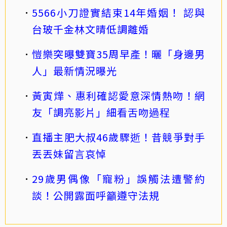
5566小刀證實結束14年婚姻！ 認與
台玻千金林文晴低調離婚
愷樂突曝雙寶35周早產！曬「身邊男
人」最新情況曝光
黃寅燁、惠利確認愛意深情熱吻！網
友「調亮影片」細看舌吻過程
直播主肥大叔46歲驟逝！昔競爭對手
丟丟妹留言哀悼
29歲男偶像「寵粉」誤觸法遭警約
談！公開露面呼籲遵守法規