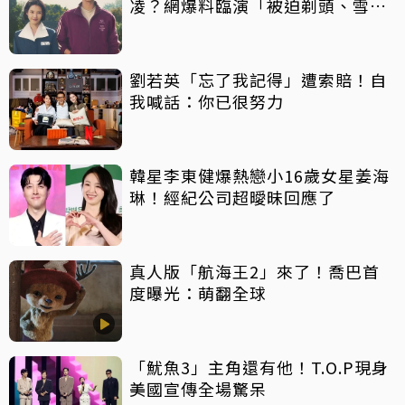
凌？網爆料臨演「被迫剃頭、雪中
等待沒保暖」
劉若英「忘了我記得」遭索賠！自
我喊話：你已很努力
韓星李東健爆熱戀小16歲女星姜海
琳！經紀公司超曖昧回應了
真人版「航海王2」來了！喬巴首
度曝光：萌翻全球
「魷魚3」主角還有他！T.O.P現身
美國宣傳全場驚呆