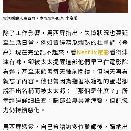
資深媒體人馬西屏。本報資料照片 李姿瑩
除了工作影響，馬西屏指出，失憶狀況也蔓延
至生活日常，例如曾經滾瓜爛熟的杜甫詩〈登
高〉現在完全記不起來，看
Netflix
電影
看得津
津有味，卻被太太提醒這部他們早已在電影院
看過；甚至床頭書每天睡前閱讀，但隔天再看
就忘了內容。他也曾因為指著冰箱裡的蛋塔卻
說不出名稱而被太太虧：「那個是什麼？」所
幸經過詳細檢查，腦部並無異常病變，但記憶
力仍持續惡化。
馬西屏透露，自己曾諮詢多位醫師後，歸納出