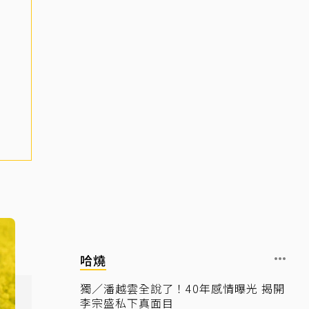
哈燒
獨／潘越雲全說了！40年感情曝光 揭開
李宗盛私下真面目