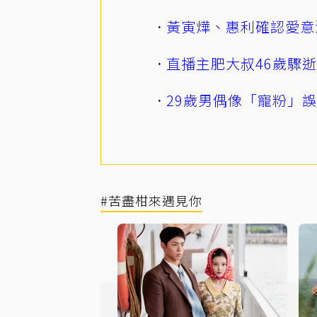
黃寅燁、惠利確認愛意
直播主肥大叔46歲驟
29歲男偶像「寵粉」
#苦盡柑來遇見你