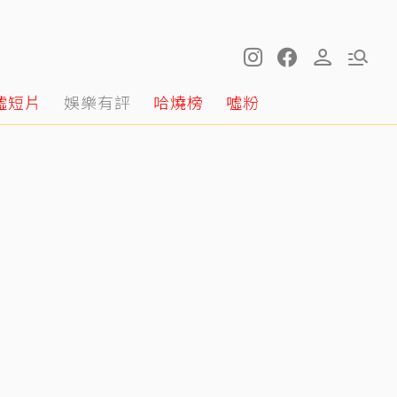
噓短片
娛樂有評
哈燒榜
噓粉