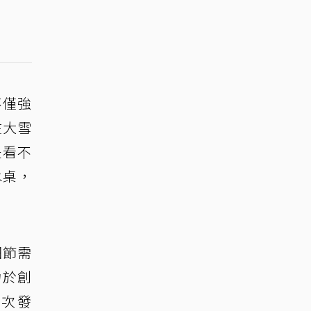
不僅強
在大雪
是看不
水桌，
細節需
力於創
再次發