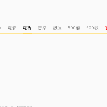
態
電影
電視
音樂
熱搜
500齣
500歌