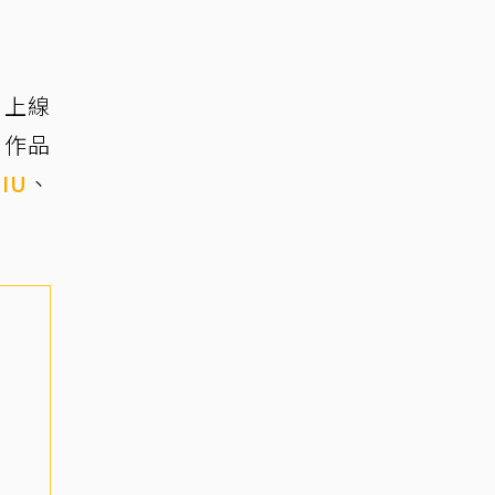
，上線
劇作品
演
IU
、