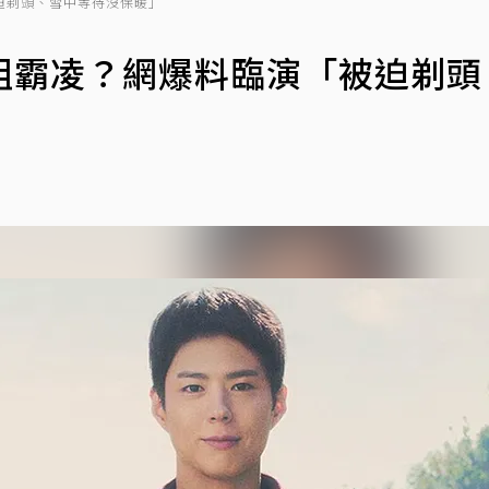
迫剃頭、雪中等待沒保暖」
組霸凌？網爆料臨演「被迫剃頭