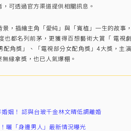
者，可透過官方渠道提供相關訊息。
背景，描繪主角「愛純」與「寬植」一生的故事
度也都名列前茅，更獲得百想藝術大賞「 電視
男配角獎」、「電視部分女配角獎」4大獎，主
終無緣拿獎，也已人氣爆棚。
4年婚姻！ 認與台玻千金林文晴低調離婚
產！曬「身邊男人」最新情況曝光