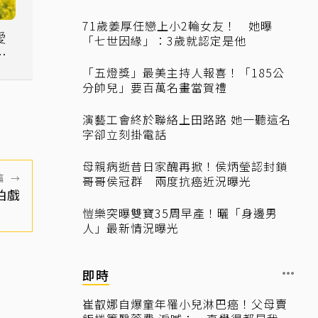
71歲姜厚任戀上小2輪女友！ 她曝
愛
「七世因緣」：3歲就認定是他
》
三
「五燈獎」最美主持人報喜！「185公
分帥兒」要百萬名畫當賀禮
演藝工會終於聯絡上田路路 她一聽這名
字卻立刻掛電話
母親病逝昔日家醜再掀！侯炳瑩認封鎖
篇
→
哥哥侯冠群 兩度抗癌近況曝光
拍戲
愷樂突曝雙寶35周早產！曬「身邊男
人」最新情況曝光
即時
崔叡娜自爆童年罹小兒淋巴癌！父母賣