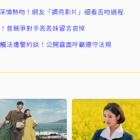
深情熱吻！網友「調亮影片」細看舌吻過程
逝！昔競爭對手丟丟妹留言哀悼
誤觸法遭警約談！公開露面呼籲遵守法規