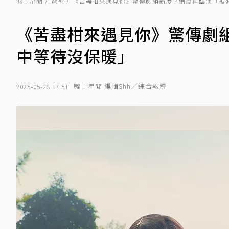
噓！星聞
電視
《苦盡柑來遇見你》驚傳劇組霸凌？網爆料臨演「被
《苦盡柑來遇見你》驚傳劇
中等待沒保暖」
噓！星聞 編輯Shh／綜合報導
2025-05-28 17:51