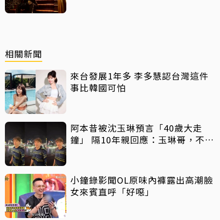
相關新聞
來台發展1年多 李多慧認台灣這件
事比韓國可怕
阿本昔被沈玉琳預言「40歲大走
鐘」 隔10年親回應：玉琳哥，不好
意思囉！
小鐘錄影聞OL原味內褲露出高潮臉
女來賓直呼「好噁」