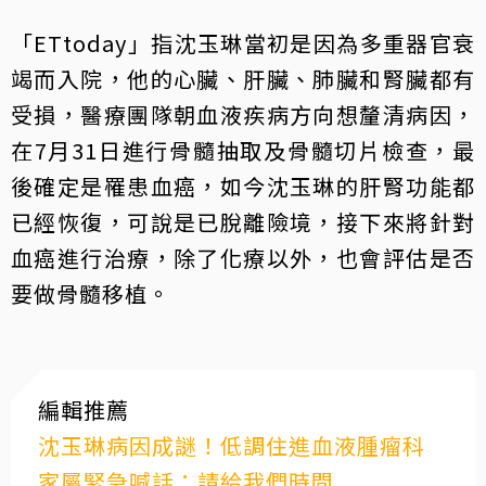
「ETtoday」指沈玉琳當初是因為多重器官衰
竭而入院，他的心臟、肝臟、肺臟和腎臟都有
受損，醫療團隊朝血液疾病方向想釐清病因，
在7月31日進行骨髓抽取及骨髓切片檢查，最
後確定是罹患血癌，如今沈玉琳的肝腎功能都
已經恢復，可說是已脫離險境，接下來將針對
血癌進行治療，除了化療以外，也會評估是否
要做骨髓移植。
編輯推薦
沈玉琳病因成謎！低調住進血液腫瘤科
家屬緊急喊話：請給我們時間