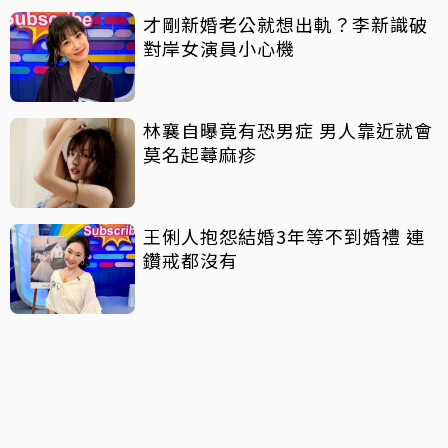
才剛新婚老公就想出軌？李新識破
對岸女演員小心機
林襄自曝竟有恐男症 男人靠近就會
莫名起蕁麻疹
王俐人抱怨結婚3年等不到婚禮 連
鑽戒都沒有