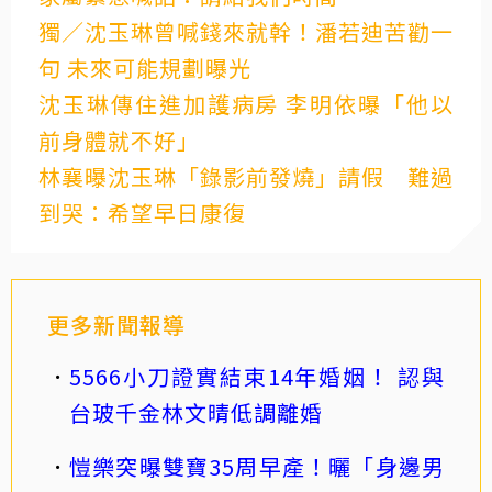
獨／沈玉琳曾喊錢來就幹！潘若迪苦勸一
句 未來可能規劃曝光
沈玉琳傳住進加護病房 李明依曝「他以
前身體就不好」
林襄曝沈玉琳「錄影前發燒」請假 難過
到哭：希望早日康復
更多新聞報導
5566小刀證實結束14年婚姻！ 認與
台玻千金林文晴低調離婚
愷樂突曝雙寶35周早產！曬「身邊男