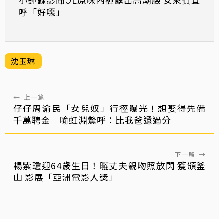
小鐘錄影聞OL原味內褲露出高潮臉 女來賓直
呼「好噁」
沈玉琳
←
上一篇
仔仔周渝民「女兒奴」行徑曝光！想娶得先備
千萬聘金 喻虹淵驚呼：比我爸還過分
下一篇
→
楊紫瓊迎64歲生日！曬丈夫親吻照放閃 獲頒釜
山 影展「亞洲電影人獎」