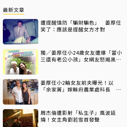
最新文章
遭提醒慎防「騙財騙色」 姜厚任
笑了：應該是提醒女方才對
獨／姜厚任小24歲女友遭爆「當小
三還有老公小孩」女網友怒揭黑歷
史
姜厚任小2輪女友前夫曝光！以
「余家菁」嫁縣府農業處科長 交
往3個月即閃婚
周杰倫遭影射「私生子」風波延
燒！女主角劉若雪首發聲