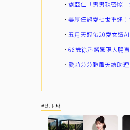
劉亞仁「男男親密照」
姜厚任認愛七世重逢！
五月天冠佑20愛女遭
66歲徐乃麟驚現大腸
愛莉莎莎颱風天讓助理
#沈玉琳