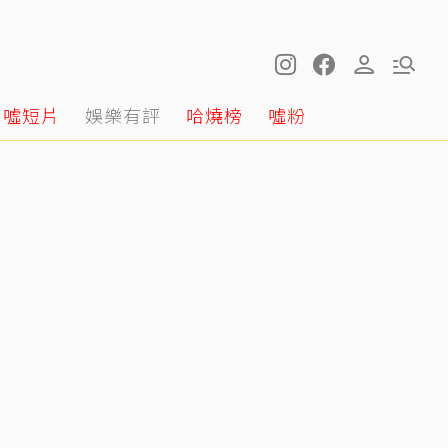
噓短片
娛樂有評
哈燒榜
噓粉