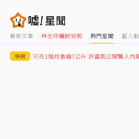
最新文章
林志玲曬帥兒照
熱門星聞
藝人
只花1個月激瘦7公斤 許富凱公開驚人內
快訊