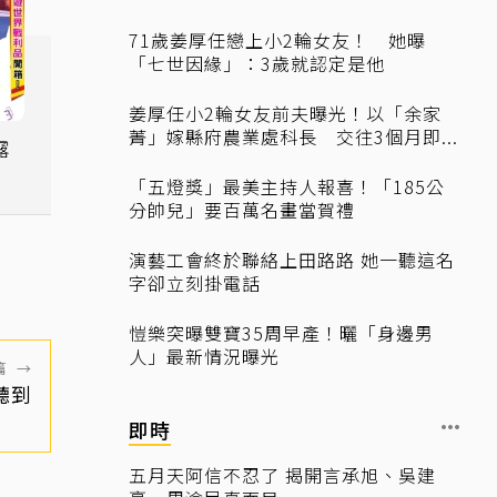
71歲姜厚任戀上小2輪女友！ 她曝
「七世因緣」：3歲就認定是他
姜厚任小2輪女友前夫曝光！以「余家
菁」嫁縣府農業處科長 交往3個月即...
露
「五燈獎」最美主持人報喜！「185公
分帥兒」要百萬名畫當賀禮
演藝工會終於聯絡上田路路 她一聽這名
字卻立刻掛電話
愷樂突曝雙寶35周早產！曬「身邊男
人」最新情況曝光
篇
→
聽到
即時
五月天阿信不忍了 揭開言承旭、吳建