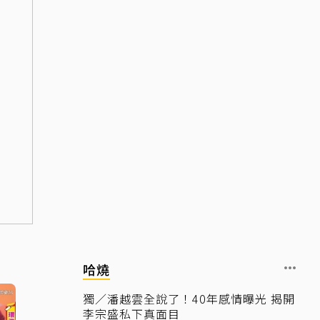
哈燒
獨／潘越雲全說了！40年感情曝光 揭開
李宗盛私下真面目