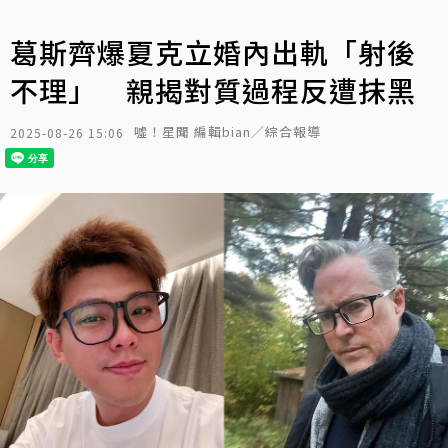
葛斯齊爆夏克立婚內出軌「射後
不理」 親揭對質過程反遭抹黑
噓！星聞 編輯bian／綜合報導
2025-08-26 15:06