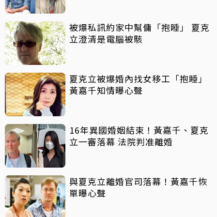
被爆私訊約家中幫傭「抱睡」 夏克
立澄清是電腦被駭
夏克立被爆婚內找女移工「抱睡」
黃嘉千知情曝心聲
16年異國婚姻結束！黃嘉千、夏克
立一審落幕 法院判准離婚
與夏克立離婚官司落幕！黃嘉千恢
單曝心聲