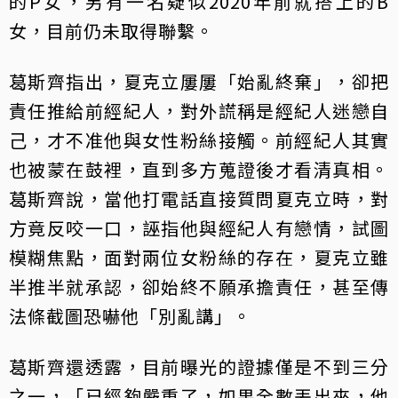
的P女，另有一名疑似2020年前就搭上的B
女，目前仍未取得聯繫。
葛斯齊指出，夏克立屢屢「始亂終棄」，卻把
責任推給前經紀人，對外謊稱是經紀人迷戀自
己，才不准他與女性粉絲接觸。前經紀人其實
也被蒙在鼓裡，直到多方蒐證後才看清真相。
葛斯齊說，當他打電話直接質問夏克立時，對
方竟反咬一口，誣指他與經紀人有戀情，試圖
模糊焦點，面對兩位女粉絲的存在，夏克立雖
半推半就承認，卻始終不願承擔責任，甚至傳
法條截圖恐嚇他「別亂講」。
葛斯齊還透露，目前曝光的證據僅是不到三分
之一，「已經夠嚴重了，如果全數丟出來，他