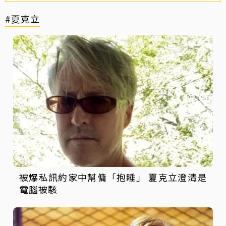
#夏克立
被爆私訊約家中幫傭「抱睡」 夏克立澄清是
電腦被駭