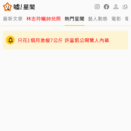
最新文章
林志玲曬帥兒照
熱門星聞
藝人動態
電影
電
只花1個月激瘦7公斤 許富凱公開驚人內幕