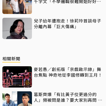
千字文「不學邏輯很難開始好好
活」
兒子幼年遭抱走！徐莉玲首談母子
分離內幕「巨大傷痛」
相關新聞
麥若愚／創拓版「京戲啟示錄」舞
台焦點 神奇地從李國修轉到王月！
葛斯齊爆「有比黃子佼更過分的
人」頻被問是誰？要大家別再問 稱
交叉比對舊聞便知