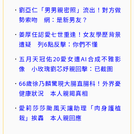
劉亞仁「男男親密照」流出！對方做
勢索吻 網：是新男友？
姜厚任認愛七世重逢！女友學歷背景
遭疑 列6點反擊：你們不懂
五月天冠佑20愛女遭AI合成不雅影
像 小玫瑰劉芯妤親回擊：已截圖
66歲徐乃麟驚現大腸直腸科！外界憂
健康狀況 本人親揭真相
愛莉莎莎颱風天讓助理「肉身護植
栽」挨轟 本人親回應