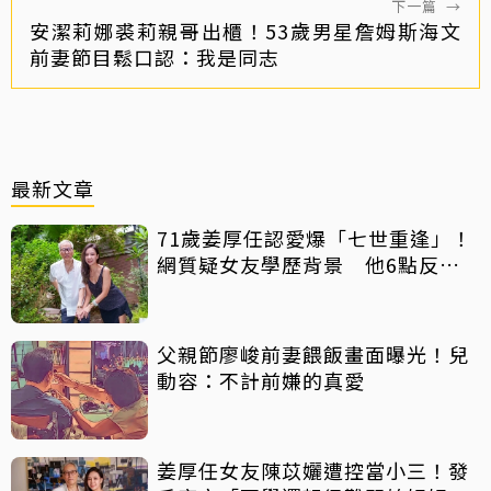
下一篇
→
安潔莉娜裘莉親哥出櫃！53歲男星詹姆斯海文
前妻節目鬆口認：我是同志
最新文章
71歲姜厚任認愛爆「七世重逢」！
網質疑女友學歷背景 他6點反
擊：你們不懂
父親節廖峻前妻餵飯畫面曝光！兒
動容：不計前嫌的真愛
姜厚任女友陳苡孋遭控當小三！發