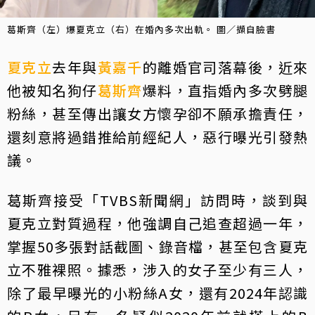
葛斯齊（左）爆夏克立（右）在婚內多次出軌。 圖／擷自臉書
夏克立
去年與
黃嘉千
的離婚官司落幕後，近來
他被知名狗仔
葛斯齊
爆料，直指婚內多次劈腿
粉絲，甚至傳出讓女方懷孕卻不願承擔責任，
還刻意將過錯推給前經紀人，惡行曝光引發熱
議。
葛斯齊接受「TVBS新聞網」訪問時，談到與
夏克立對質過程，他強調自己追查超過一年，
掌握50多張對話截圖、錄音檔，甚至包含夏克
立不雅裸照。據悉，涉入的女子至少有三人，
除了最早曝光的小粉絲A女，還有2024年認識