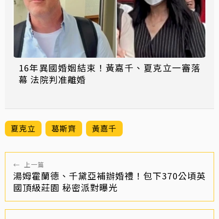
16年異國婚姻結束！黃嘉千、夏克立一審落
幕 法院判准離婚
夏克立
葛斯齊
黃嘉千
←
上一篇
湯姆霍蘭德、千黛亞補辦婚禮！包下370公頃英
國頂級莊園 秘密派對曝光