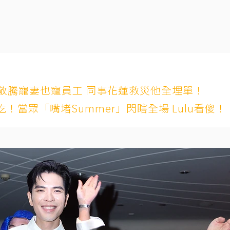
蕭敬騰寵妻也寵員工 同事花蓮救災他全埋單！
當眾「嘴堵Summer」閃瞎全場 Lulu看傻！