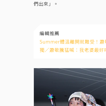
們出來」。
編輯推薦
Summer體溫離開就難受！
獨／蕭敬騰猛喊：我老婆最好吃！