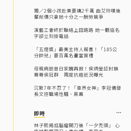
獨／2個小孩赴美要燒2千萬 曲艾玲嘆後
輩削價只拿她十分之一酬勞競爭
演藝工會終於聯絡上田路路 她一聽這名
字卻立刻掛電話
「五燈獎」最美主持人報喜！「185公
分帥兒」要百萬名畫當賀禮
母親病逝昔日家醜再掀！侯炳瑩認封鎖
哥哥侯冠群 兩度抗癌近況曝光
沉默7年不忍了！「車界女神」李冠儀發
長文控職場性騷、黑幕
即時
林子熙揭尪腦瘤開刀後「一夕禿頭」 心