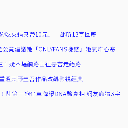
約吃火鍋只帶10元」 邵昕13字回應
公竟建議她「ONLYFANS賺錢」她氣炸心寒
播輕生！疑不堪網路出征惡言走絕路
重溫東野圭吾作品改編影視經典
！陸第一狗仔卓偉曝DNA驗真相 網友瘋猜3字