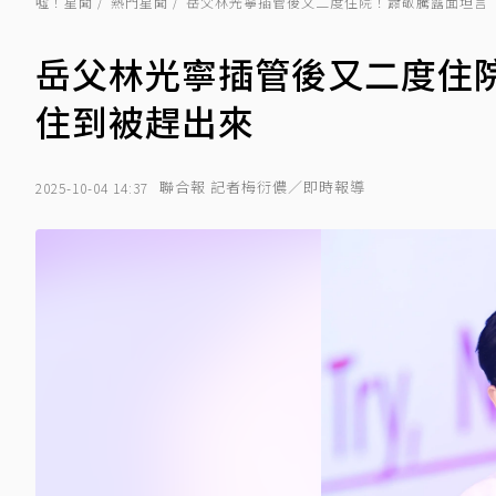
噓！星聞
熱門星聞
岳父林光寧插管後又二度住院！蕭敬騰露面坦言
岳父林光寧插管後又二度住
住到被趕出來
聯合報 記者梅衍儂／即時報導
2025-10-04 14:37