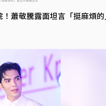
「挺麻煩的」要住到被趕出來
院！蕭敬騰露面坦言「挺麻煩的