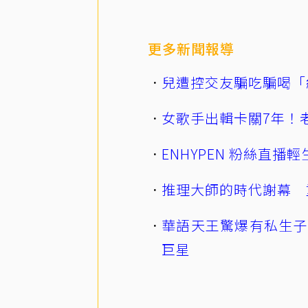
更多新聞報導
兒遭控交友騙吃騙喝「
女歌手出輯卡關7年！老
ENHYPEN 粉絲直
推理大師的時代謝幕 
華語天王驚爆有私生子
巨星