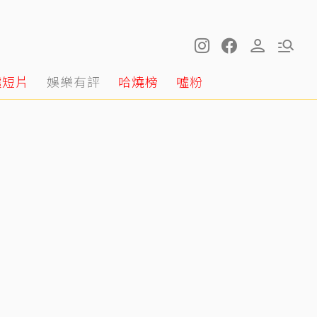
噓短片
娛樂有評
哈燒榜
噓粉