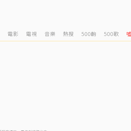
態
電影
電視
音樂
熱搜
500齣
500歌