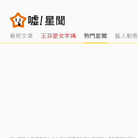
最新文章
王菲愛女李嫣
熱門星聞
藝人動