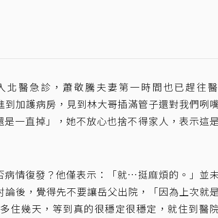
入北醫急診，蕭敬騰夫妻第一時間也已趕往
「進到加護病房，見到林大哥插滿管子還對我們咧
還是一直掉」，她不放心也捨不得家人，表示這
否病情復發？他僅表示：「就…挺麻煩的。」並
r討論後，覺得先不要讓岳父出院，「因為上次就
他多住幾天，等到真的很穩定很穩定，就住到醫