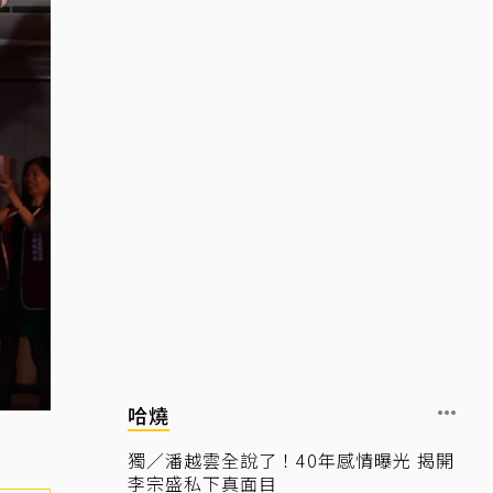
哈燒
獨／潘越雲全說了！40年感情曝光 揭開
李宗盛私下真面目