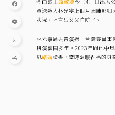
金曲歌王
蕭敬騰
今（4）日出席
資深藝人林光寧上個月因肺部細
狀況，坦言岳父又住院了。
林光寧過去曾演過「台灣靈異事
耕演藝圈多年。2023年間他中
紙
結婚
證書，當時溫暖祝福的身