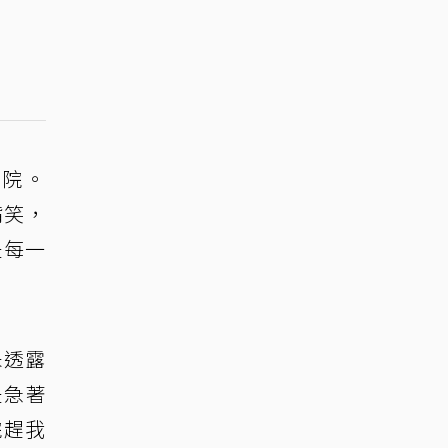
醫院。
嘴笑，
是每一
未透露
是急著
院趕我