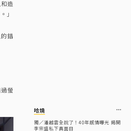
以和造
克。」
上的錯
透過螢
哈燒
獨／潘越雲全說了！40年感情曝光 揭開
李宗盛私下真面目