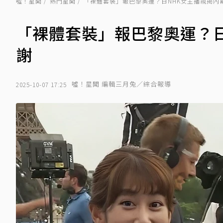
噓！星聞
熱門星聞
「裸體套裝」報巴黎奧運？日NHK女主播親揭內
「裸體套裝」報巴黎奧運？
謝
噓！星聞 編輯三月兔／綜合報導
2025-10-07 17:25