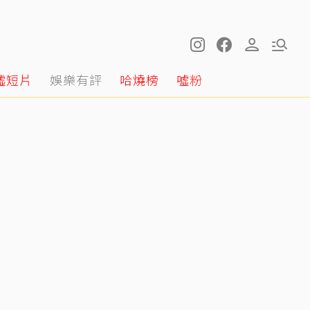
噓短片
娛樂有評
哈燒榜
噓粉