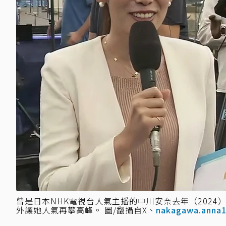
曾是日本NHK電視台人氣主播的中川安奈去年（202
外讓她人氣再攀高峰。 圖/翻攝自X、
nakagawa.anna1