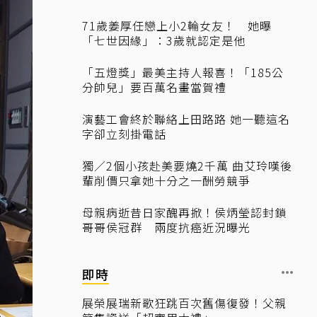
71歲姜厚任戀上小2輪女友！ 她曝
「七世因緣」：3歲就認定是他
「五燈獎」最美主持人報喜！「185公
分帥兒」要百萬名畫當賀禮
演藝工會終於聯絡上田路路 她一聽這名
字卻立刻掛電話
獨／2個小孩赴美要燒2千萬 曲艾玲嘆後
輩削價只拿她十分之一酬勞競爭
母親病逝昔日家醜再掀！侯炳瑩認封鎖
哥哥侯冠群 兩度抗癌近況曝光
即時
展榮展瑞新歌狂跳百次舊傷復發！父親