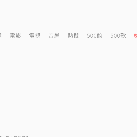
態
電影
電視
音樂
熱搜
500齣
500歌