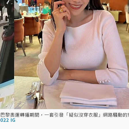
4）巴黎奧運轉播期間，一套引發「疑似沒穿衣服」網路騷動的
022 IG