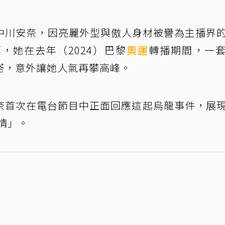
中川安奈，因亮麗外型與傲人身材被譽為主播界
，她在去年（2024）巴黎
奧運
轉播期間，一
搭，意外讓她人氣再攀高峰。
奈首次在電台節目中正面回應這起烏龍事件，展
情」。