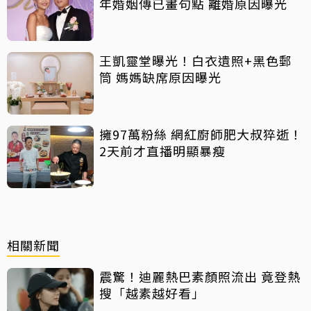
年婚姻傳已畫句點 離婚原因曝光
王凱靈堂曝光！白衣遺照+黑色郵
筒 媽媽缺席原因曝光
擁97萬粉絲 網紅廚師肥大叔猝逝！
2天前才直播明顯暴瘦
相關新聞
震驚！迪麗熱巴素顏照流出 竟登熱
搜「越素越好看」