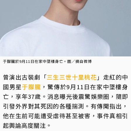
于朦朧於9月11日在家中墜樓身亡。圖／摘自微博
曾演出古裝劇「
三生三世十里桃花
」走紅的中
國男星
于朦朧
，驚傳於9月11日在家中墜樓身
亡，享年37歲。消息曝光後震驚娛樂圈，隨即
引發外界對其死因的各種揣測。有傳聞指出，
他在生前可能遭受虐待甚至被害，事件真相引
起輿論高度關注。