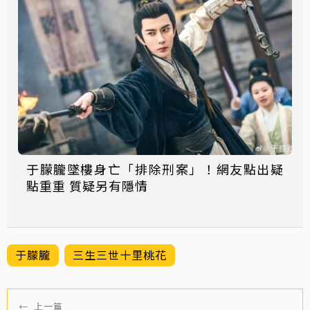
于朦朧墜樓身亡「排除刑案」！網友點出疑
點重重 質疑另有隱情
于朦朧
三生三世十里桃花
←
上一篇