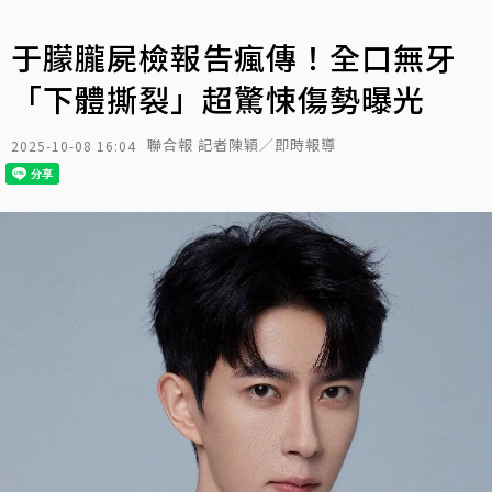
于朦朧屍檢報告瘋傳！全口無牙
「下體撕裂」超驚悚傷勢曝光
聯合報 記者陳穎／即時報導
2025-10-08 16:04