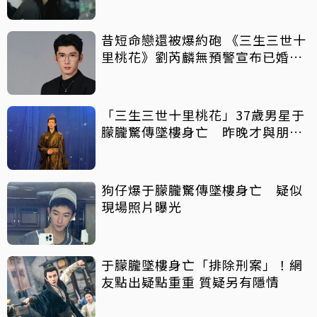
昔短命戀還被爆約砲 《三生三世十
里桃花》劉芮麟無預警宣布已婚生
子
「三生三世十里桃花」37歲男星于
朦朧驚傳墜樓身亡 昨晚才與朋友
聚會
狗仔爆于朦朧驚傳墜樓身亡 疑似
現場照片曝光
于朦朧墜樓身亡「排除刑案」！網
友點出疑點重重 質疑另有隱情