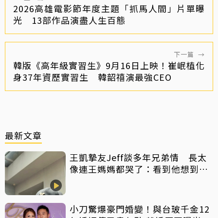
2026高雄電影節年度主題「抓馬人間」片單曝
光 13部作品演盡人生百態
下一篇
→
韓版《高年級實習生》9月16日上映！崔岷植化
身37年資歷實習生 韓韶禧演最強CEO
最新文章
王凱摯友Jeff談多年兄弟情 長太
像連王媽媽都哭了：看到他想到兒
子
小刀驚爆豪門婚變！與台玻千金12