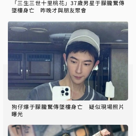
「三生三世十里桃花」37歲男星于朦朧驚傳
墜樓身亡 昨晚才與朋友聚會
狗仔爆于朦朧驚傳墜樓身亡 疑似現場照片
曝光