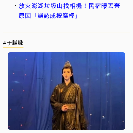
放火澎湖垃圾山找相機！民宿曝丟棄
原因「誤認成按摩棒」
#于朦朧