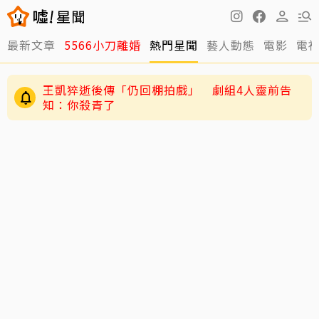
最新文章
5566小刀離婚
熱門星聞
藝人動態
電影
電
王凱猝逝後傳「仍回棚拍戲」 劇組4人靈前告
知：你殺青了
陳妍希9歲兒「小星星」長大了！正臉曝光 網
驚：陳曉縮小版