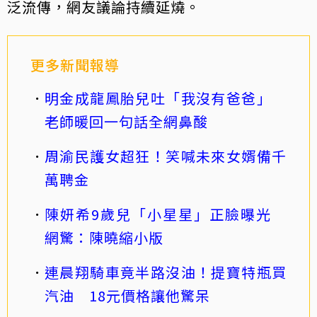
泛流傳，網友議論持續延燒。
更多新聞報導
明金成龍鳳胎兒吐「我沒有爸爸」
老師暖回一句話全網鼻酸
周渝民護女超狂！笑喊未來女婿備千
萬聘金
陳妍希9歲兒「小星星」正臉曝光
網驚：陳曉縮小版
連晨翔騎車竟半路沒油！提寶特瓶買
汽油 18元價格讓他驚呆