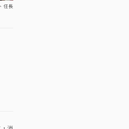
、任長
重，消