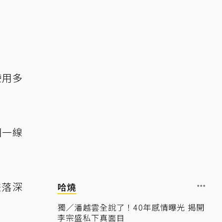
使用多
圈一線
跌落深
哈燒
獨／潘越雲全說了！40年感情曝光 揭開
李宗盛私下真面目