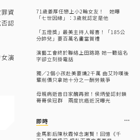
定罪資
71歲姜厚任戀上小2輪女友！ 她曝
「七世因緣」：3歲就認定是他
式否認
「五燈獎」最美主持人報喜！「185公
分帥兒」要百萬名畫當賀禮
演藝工會終於聯絡上田路路 她一聽這名
的女演
字卻立刻掛電話
獨／2個小孩赴美要燒2千萬 曲艾玲嘆後
輩削價只拿她十分之一酬勞競爭
母親病逝昔日家醜再掀！侯炳瑩認封鎖
哥哥侯冠群 兩度抗癌近況曝光
即時
金馬影后陳秋霞悼念謝賢！回憶《千