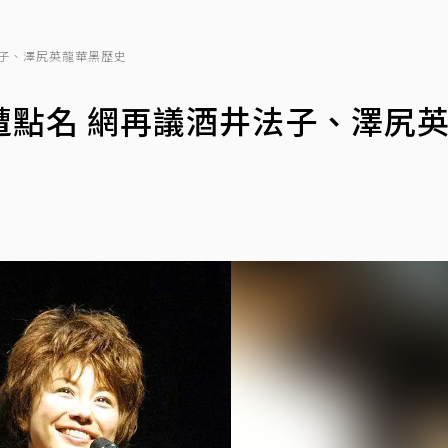
子、澤尻英龍華黑歷史
遭點名 網再議酒井法子、澤尻