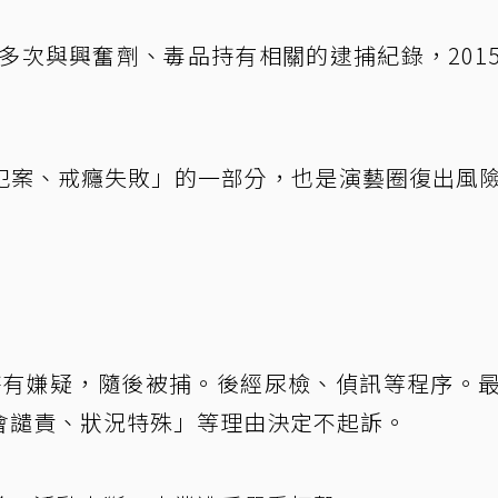
有多次與興奮劑、毒品持有相關的逮捕紀錄，201
犯案、戒癮失敗」的一部分，也是演藝圈復出風
因持有嫌疑，隨後被捕。後經尿檢、偵訊等程序。
會譴責、狀況特殊」等理由決定不起訴。