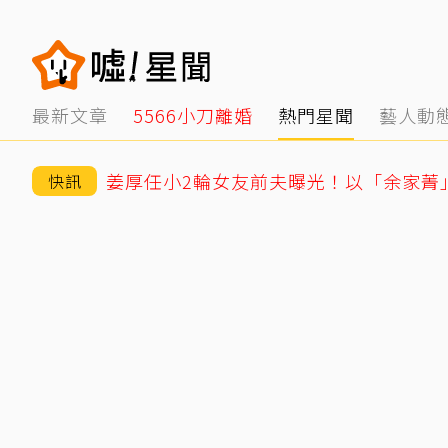
最新文章
5566小刀離婚
熱門星聞
藝人動
快訊