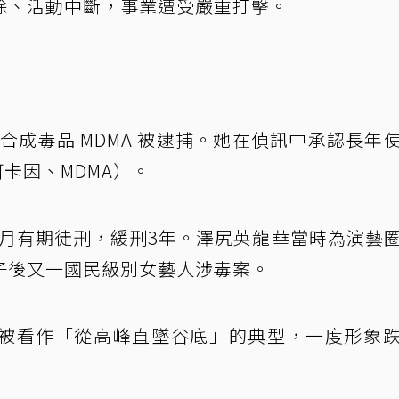
除、活動中斷，事業遭受嚴重打擊。
現合成毒品 MDMA 被逮捕。她在偵訊中承認長年
卡因、MDMA）。
8個月有期徒刑，緩刑3年。澤尻英龍華當時為演藝
子後又一國民級別女藝人涉毒案。
被看作「從高峰直墜谷底」的典型，一度形象