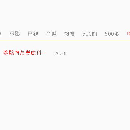
態
電影
電視
音樂
熱搜
500齣
500歌
姜厚任小2輪女友前夫曝光！以「余家菁」嫁縣府農業處科長 交往3月閃婚
20:28