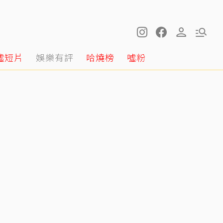
噓短片
娛樂有評
哈燒榜
噓粉