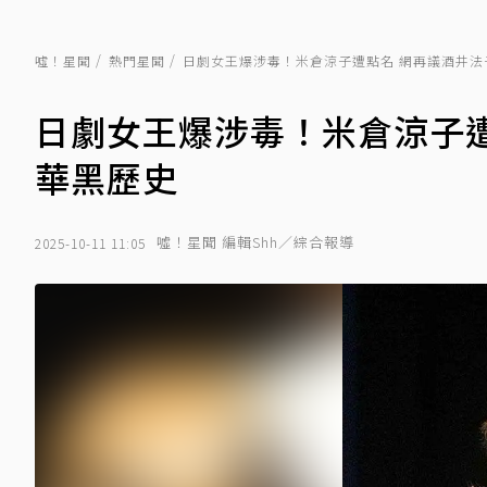
噓！星聞
熱門星聞
日劇女王爆涉毒！米倉涼子遭點名 網再議酒井法
日劇女王爆涉毒！米倉涼子
華黑歷史
噓！星聞 編輯Shh／綜合報導
2025-10-11 11:05