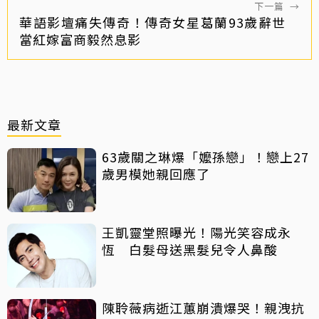
下一篇
→
華語影壇痛失傳奇！傳奇女星葛蘭93歲辭世
當紅嫁富商毅然息影
最新文章
63歲關之琳爆「嬤孫戀」！戀上27
歲男模她親回應了
王凱靈堂照曝光！陽光笑容成永
恆 白髮母送黑髮兒令人鼻酸
陳聆薇病逝江蕙崩潰爆哭！親洩抗