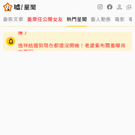
最新文章
姜厚任公開女友
熱門星聞
藝人動態
電影
電
逸祥結婚到現在都還沒開機！老婆紫布爾羞曝背
後原因
63歲關之琳爆「嬤孫戀」！戀上27歲男模她親回
應了