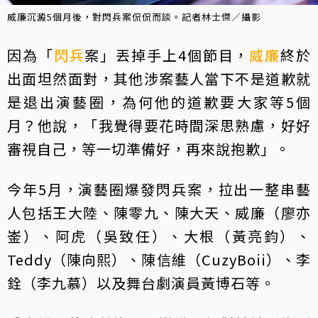
威廉沉澱5個月後，對閃兵案侃侃而談。記者林士傑／攝影
因為「
閃兵
案」丟掉手上4個節目，
威廉
終於
出面坦然面對，其他涉案藝人當下不是道歉就
是退出演藝圈，為何他的道歉要大家等5個
月？他說，「我覺得要花時間深思熟慮，好好
審視自己，等一切準備好，再來說抱歉」。
今年5月，演藝圈爆發閃兵案，拉出一整串藝
人包括王大陸、陳零九、陳大天、威廉（廖亦
崟）、阿虎（吳致任）、大根（黃亮鈞）、
Teddy（陳向熙）、陳信維（CuzyBoii）、李
銓（李九慕）以及舞台劇演員黃博石等。