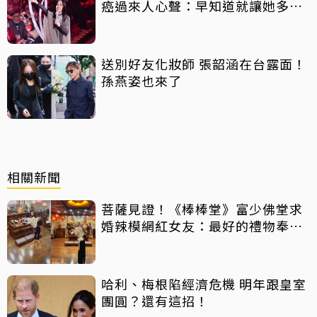
癌過來人心聲：早知道就讓她多化
一點
送別好友化妝師 張韶涵在台露面！
孫燕姿也來了
相關新聞
菩薩見證！《棒棒堂》富少佛堂求
婚辣模網紅女友：最好的禮物奉獻
給我
哈利、梅根陷經濟危機 明年跟皇室
團圓？還有這招！