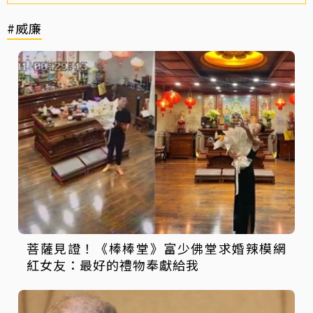
#威廉
菩薩見證！《棒棒堂》富少佛堂求婚辣模網
紅女友：最好的禮物奉獻給我