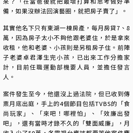
來？「在當爸後就把最壞打算和思考做好準
備，如果沒辦法回演藝圈，就把房子賣了」。
其實他名下只有東湖一棟房產，每月房貸7、8
萬，因為房子太小不夠他跟老婆住，於是拿來
收租，他和老婆、小孩則是另租房子住。前陣
子老婆卓君澤生完小孩，已出來工作分擔家
計，目前任職運動部機要人員，並擔任發言
人。
案件發生至今，他還沒上過法院，但已收到傳
票月底出庭，手上的4個節目包括TVBS的「食
尚玩家」、「來吧！哪裡怕」、「效廉出發
吧」，還有當時才錄不久的「雙面威廉」，月
收入少了50萬，各電視台應該都要等他案件塵