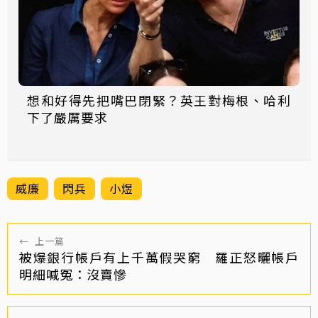
想和好得先把嘴巴閉緊？英王對梅根、哈利
下了嚴厲要求
威廉
閃兵
小煜
←
上一篇
被爆銀行帳戶有上千萬假哭窮 羅正怒曬帳戶
明細喊冤：沒賣慘