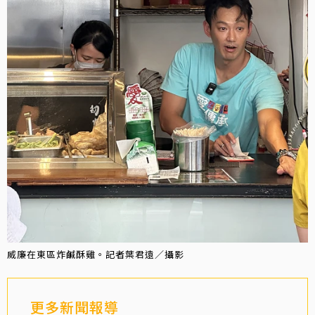
威廉在東區炸鹹酥雞。記者葉君遠／攝影
更多新聞報導