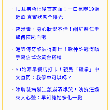
IU耳疾惡化後首露面！一口氣曬19張
近照 真實狀態全曝光
曾涉毒、身心狀況不佳！網紅裴仁圭
驚傳陳屍自宅
港樂傳奇黎彼得離世！歌神許冠傑曬
手寫信悼念黃金搭檔
SJ始源早餐店打卡！親民「碰拳」中
文直問：我停車可以嗎？
陳聆薇病逝江蕙崩潰爆哭！洩抗癌過
來人心聲：早知讓她多化一點