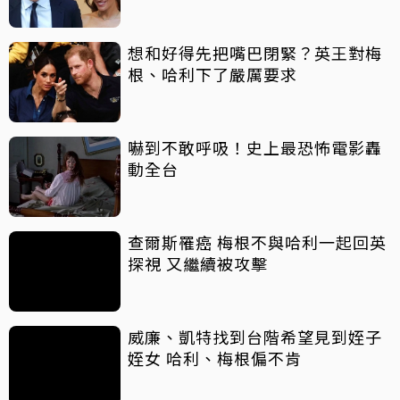
想和好得先把嘴巴閉緊？英王對梅
根、哈利下了嚴厲要求
嚇到不敢呼吸！史上最恐怖電影轟
動全台
查爾斯罹癌 梅根不與哈利一起回英
探視 又繼續被攻擊
威廉、凱特找到台階希望見到姪子
姪女 哈利、梅根偏不肯