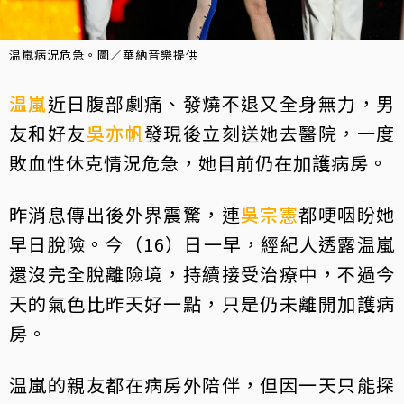
温嵐病況危急。圖／華納音樂提供
温嵐
近日腹部劇痛、發燒不退又全身無力，男
友和好友
吳亦帆
發現後立刻送她去醫院，一度
敗血性休克情況危急，她目前仍在加護病房。
昨消息傳出後外界震驚，連
吳宗憲
都哽咽盼她
早日脫險。今（16）日一早，經紀人透露温嵐
還沒完全脫離險境，持續接受治療中，不過今
天的氣色比昨天好一點，只是仍未離開加護病
房。
温嵐的親友都在病房外陪伴，但因一天只能探