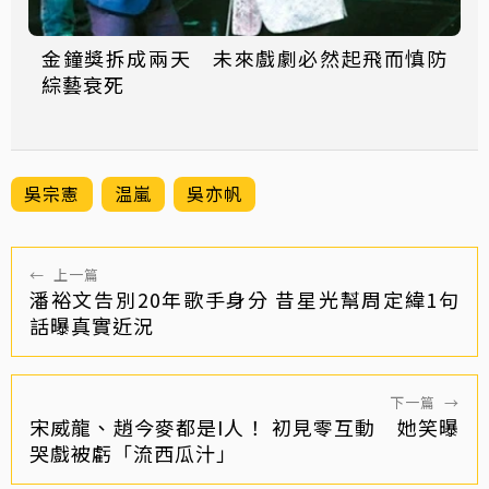
金鐘獎拆成兩天 未來戲劇必然起飛而慎防
綜藝衰死
吳宗憲
温嵐
吳亦帆
←
上一篇
潘裕文告別20年歌手身分 昔星光幫周定緯1句
話曝真實近況
下一篇
→
宋威龍、趙今麥都是I人！ 初見零互動 她笑曝
哭戲被虧「流西瓜汁」