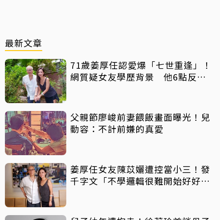
最新文章
71歲姜厚任認愛爆「七世重逢」！
網質疑女友學歷背景 他6點反
擊：你們不懂
父親節廖峻前妻餵飯畫面曝光！兒
動容：不計前嫌的真愛
姜厚任女友陳苡孋遭控當小三！發
千字文「不學邏輯很難開始好好
活」