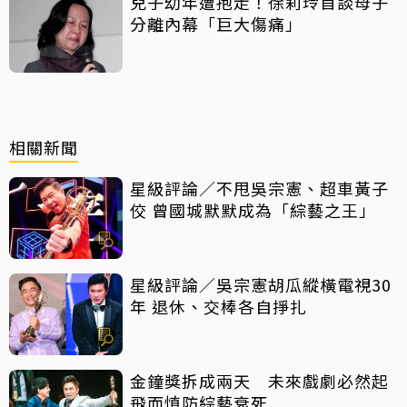
兒子幼年遭抱走！徐莉玲首談母子
分離內幕「巨大傷痛」
相關新聞
星級評論／不甩吳宗憲、超車黃子
佼 曾國城默默成為「綜藝之王」
星級評論／吳宗憲胡瓜縱橫電視30
年 退休、交棒各自掙扎
金鐘獎拆成兩天 未來戲劇必然起
飛而慎防綜藝衰死