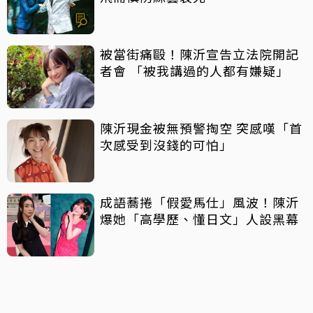
被當街痛毆！陳沂宣告立法院開記
者會 「被我講過的人都有嫌疑」
陳沂現金被無預警掏空 突感嘆「首
次感受到沒錢的可怕」
成語蕎捲「假愛馬仕」風波！陳沂
爆她「高學歷、懂日文」人設黑幕