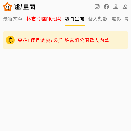
最新文章
林志玲曬帥兒照
熱門星聞
藝人動態
電影
電
只花1個月激瘦7公斤 許富凱公開驚人內幕