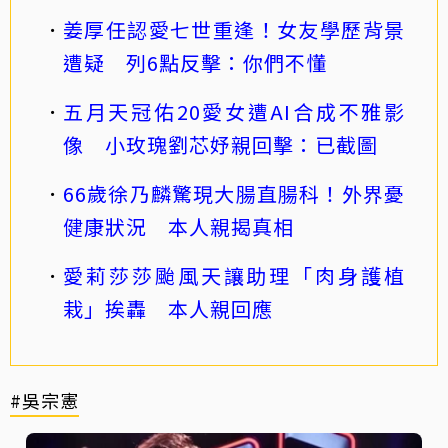
姜厚任認愛七世重逢！女友學歷背景
遭疑 列6點反擊：你們不懂
五月天冠佑20愛女遭AI合成不雅影
像 小玫瑰劉芯妤親回擊：已截圖
66歲徐乃麟驚現大腸直腸科！外界憂
健康狀況 本人親揭真相
愛莉莎莎颱風天讓助理「肉身護植
栽」挨轟 本人親回應
#吳宗憲