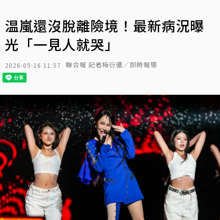
温嵐還沒脫離險境！最新病況曝
光「一見人就哭」
聯合報 記者梅衍儂／即時報導
2026-05-16 11:57