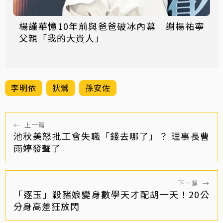
楊謹華憶10年前與爸爸破冰內幕 謝楊祐寧
父親「我的大貴人」
李明依
狄鶯
孫安佐
←
上一篇
池秋美怒批工會失職「錢去哪了」？ 理事長曹
雨婷發聲了
下一篇
→
「逐玉」殺豬娘變身數學天才配胡一天！20公
分身高差狂放閃