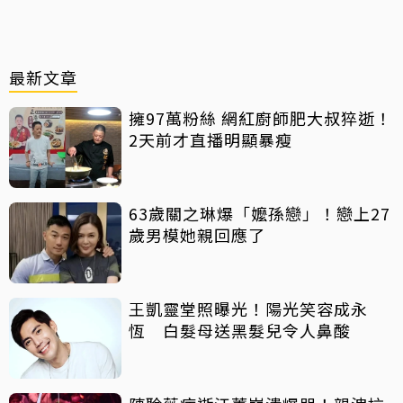
最新文章
擁97萬粉絲 網紅廚師肥大叔猝逝！
2天前才直播明顯暴瘦
63歲關之琳爆「嬤孫戀」！戀上27
歲男模她親回應了
王凱靈堂照曝光！陽光笑容成永
恆 白髮母送黑髮兒令人鼻酸