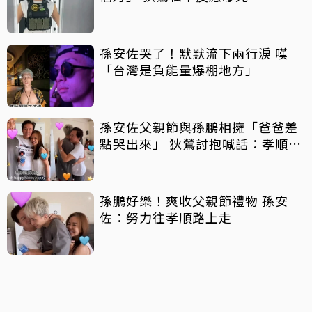
孫安佐哭了！默默流下兩行淚 嘆
「台灣是負能量爆棚地方」
孫安佐父親節與孫鵬相擁「爸爸差
點哭出來」 狄鶯討抱喊話：孝順是
王道
孫鵬好樂！爽收父親節禮物 孫安
佐：努力往孝順路上走