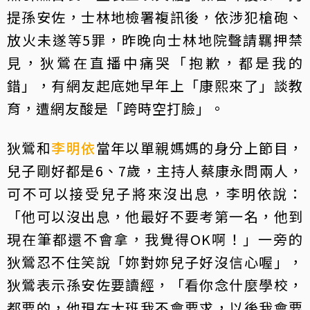
提孫安佐，士林地檢署複訊後，依涉犯槍砲、
放火未遂等5罪，昨晚向士林地院聲請羈押禁
見，狄鶯在直播中痛哭「抱歉，都是我的
錯」，有網友起底她早年上「康熙來了」談教
育，遭網友酸是「跨時空打臉」。
狄鶯和
李明依
當年以單親媽媽的身分上節目，
兒子剛好都是6、7歲，主持人蔡康永問兩人，
可不可以接受兒子將來沒出息，李明依說：
「他可以沒出息，他最好不要考第一名，他到
現在筆都還不會拿，我覺得OK啊！」一旁的
狄鶯忍不住笑說「妳對妳兒子好沒信心喔」，
狄鶯表示孫安佐要讀經，「看你念什麼學校，
都要的，他現在大班我不會要求，以後我會要