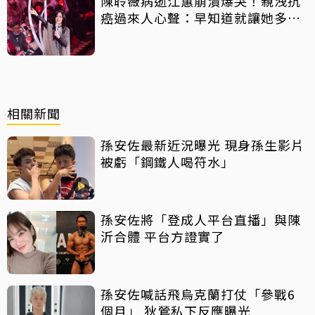
陳聆薇病逝江蕙崩潰爆哭！親洩抗
癌過來人心聲：早知道就讓她多化
一點
相關新聞
孫安佐最新近況曝光 現身孫生影片
被虧「鋼鐵人喝符水」
孫安佐將「登成人平台直播」與陳
沂合體 平台方證實了
孫安佐喊話飛烏克蘭打仗「參戰6
個月」 狄鶯私下反應曝光