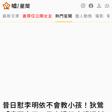
最新文章
姜厚任公開女友
熱門星聞
藝人動態
電影
電
昔日懟李明依不會教小孩！狄鶯