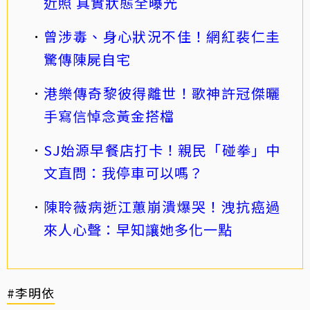
近照 真實狀態全曝光
曾涉毒、身心狀況不佳！網紅裴仁圭
驚傳陳屍自宅
港樂傳奇黎彼得離世！歌神許冠傑曬
手寫信悼念黃金搭檔
SJ始源早餐店打卡！親民「碰拳」中
文直問：我停車可以嗎？
陳聆薇病逝江蕙崩潰爆哭！洩抗癌過
來人心聲：早知讓她多化一點
#李明依