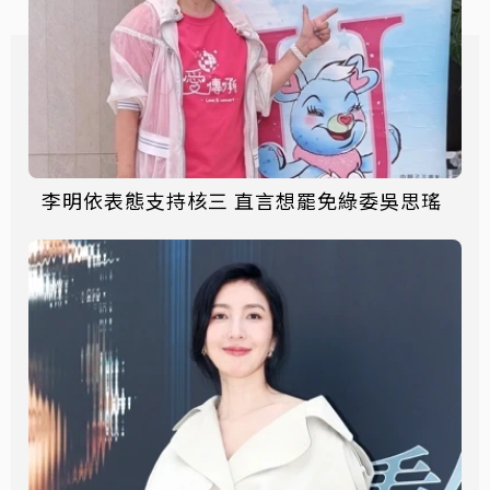
李明依表態支持核三 直言想罷免綠委吳思瑤