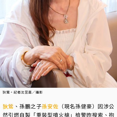
狄鶯。記者沈昱嘉／攝影
狄鶯
、孫鵬之子
孫安佐
（現名孫健豪）因涉公
然引燃自製「重裝型噴火槍」檢警昨搜索、拘