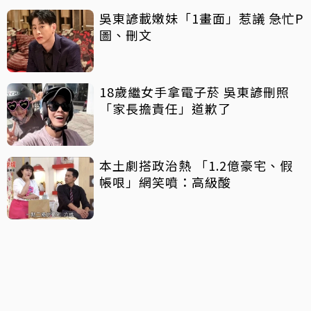
吳東諺載嫩妹「1畫面」惹議 急忙P
圖、刪文
18歲繼女手拿電子菸 吳東諺刪照
「家長擔責任」道歉了
本土劇搭政治熱 「1.2億豪宅、假
帳哏」網笑噴：高級酸