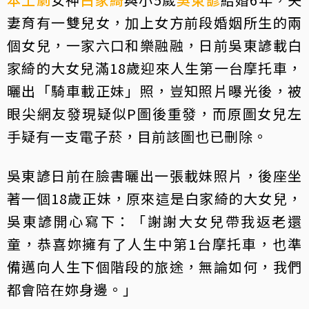
妻育有一雙兒女，加上女方前段婚姻所生的兩
個女兒，一家六口和樂融融，日前吳東諺載白
家綺的大女兒滿18歲迎來人生第一台摩托車，
曬出「騎車載正妹」照，豈知照片曝光後，被
眼尖網友發現疑似P圖後重發，而原圖女兒左
手疑有一支電子菸，目前該圖也已刪除。
吳東諺日前在臉書曬出一張載妹照片，後座坐
著一個18歲正妹，原來這是白家綺的大女兒，
吳東諺開心寫下：「謝謝大女兒帶我返老還
童，恭喜妳擁有了人生中第1台摩托車，也準
備邁向人生下個階段的旅途，無論如何，我們
都會陪在妳身邊。」