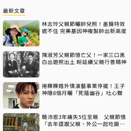
最新文章
林志玲父親節曬帥兒照！墨鏡特效
遮不住 完美基因神複製帥出新高度
陳淑芳父親節憶亡父！一家三口黑
白出遊照出土 盼延續父親行善精神
捲粿粿婚外情演藝事業停擺！王子
神隱8個月曬「死蔭幽谷」吐心聲
簡沛恩3年痛失5位至親 父親節憶
「去年還跟父親、外公一起吃飯聊
天」