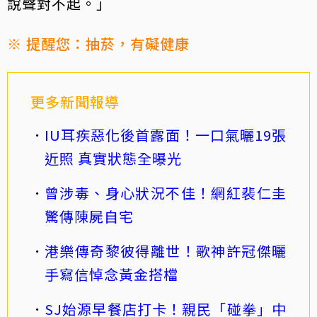
說聲對不起。」
※ 提醒您：抽菸，有礙健康
更多新聞報導
IU耳疾惡化後首露面！一口氣曬19張
近照 真實狀態全曝光
曾涉毒、身心狀況不佳！網紅裴仁圭
驚傳陳屍自宅
港樂傳奇黎彼得離世！歌神許冠傑曬
手寫信悼念黃金搭檔
SJ始源早餐店打卡！親民「碰拳」中