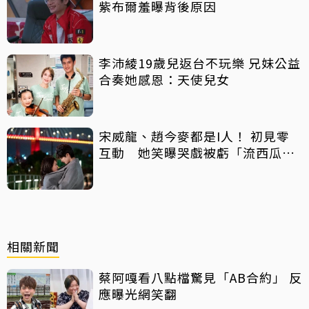
紫布爾羞曝背後原因
李沛綾19歲兒返台不玩樂 兄妹公益
合奏她感恩：天使兒女
宋威龍、趙今麥都是I人！ 初見零
互動 她笑曝哭戲被虧「流西瓜
汁」
相關新聞
蔡阿嘎看八點檔驚見「AB合約」 反
應曝光網笑翻