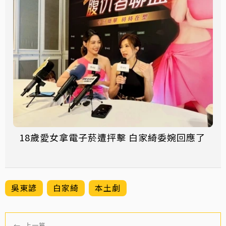
18歲愛女拿電子菸遭抨擊 白家綺委婉回應了
吳東諺
白家綺
本土劇
←
上一篇