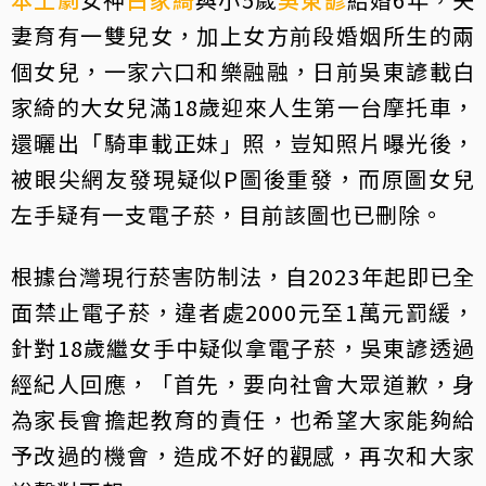
妻育有一雙兒女，加上女方前段婚姻所生的兩
個女兒，一家六口和樂融融，日前吳東諺載白
家綺的大女兒滿18歲迎來人生第一台摩托車，
還曬出「騎車載正妹」照，豈知照片曝光後，
被眼尖網友發現疑似P圖後重發，而原圖女兒
左手疑有一支電子菸，目前該圖也已刪除。
根據台灣現行菸害防制法，自2023年起即已全
面禁止電子菸，違者處2000元至1萬元罰緩，
針對18歲繼女手中疑似拿電子菸，吳東諺透過
經紀人回應，「首先，要向社會大眾道歉，身
為家長會擔起教育的責任，也希望大家能夠給
予改過的機會，造成不好的觀感，再次和大家