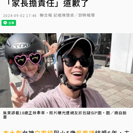
「家長擔責任」道歉了
聯合報 記者陳慧貞／即時報導
2024-09-02 17:46
吳東諺載18歲正妹牽車，照片曝光遭網友抓包疑似P圖。圖／摘自臉
書
本土劇
女神
白家綺
與小5歲
吳東諺
結婚6年，夫