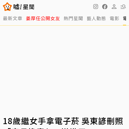
最新文章
姜厚任公開女友
熱門星聞
藝人動態
電影
電
18歲繼女手拿電子菸 吳東諺刪照