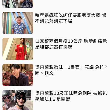
哈孝遠瘋狂吃蚵仔要跟老婆大戰 想
不到竟落到這下場
白家綺兩個月瘦10公斤 肩膀劇痛竟
是腹部這器官引起
吳東諺載嫩妹「1畫面」惹議 急忙P
圖、刪文
吳東諺載18歲正妹照急刪除 被抓包
疑觸法1支是關鍵