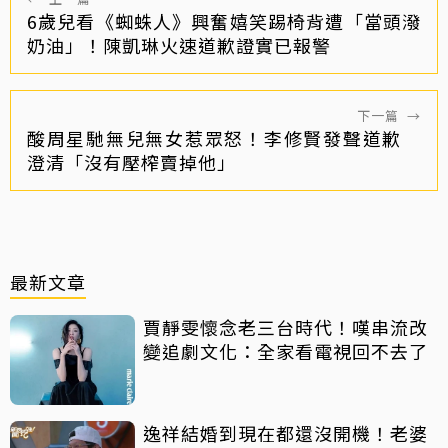
6歲兒看《蜘蛛人》興奮嬉笑踢椅背遭「當頭潑
奶油」！陳凱琳火速道歉證實已報警
下一篇
→
酸周星馳無兒無女惹眾怒！李修賢發聲道歉
澄清「沒有壓榨賣掉他」
最新文章
賈靜雯懷念老三台時代！嘆串流改
變追劇文化：全家看電視回不去了
逸祥結婚到現在都還沒開機！老婆