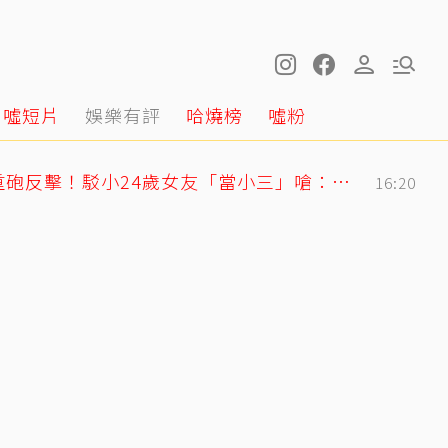
噓短片
娛樂有評
哈燒榜
噓粉
姜厚任護愛12點聲明重砲反擊！駁小24歲女友「當小三」嗆：講三小？
16:20