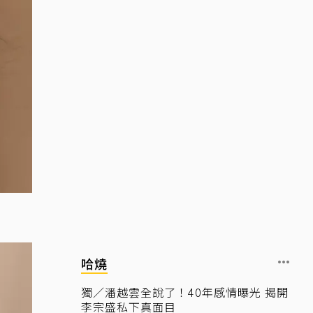
哈燒
獨／潘越雲全說了！40年感情曝光 揭開
李宗盛私下真面目