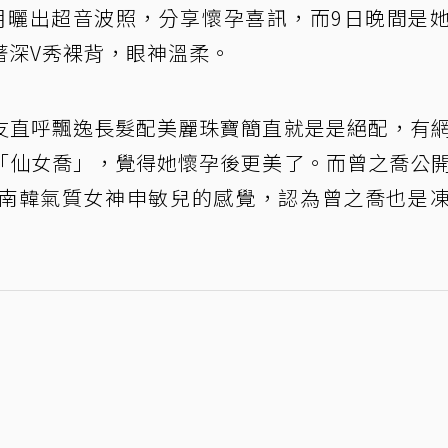
月曬出超音波照，分享懷孕喜訊，而9日晚間是
著深V秀裸背，眼神溫柔。
友直呼飄逸長髮配美麗珠寶簡直就是是絕配，有
「仙女喬」，覺得她懷孕後更美了。而曾之喬公
南韓氣質女神申敏兒的感覺，認為曾之喬也是