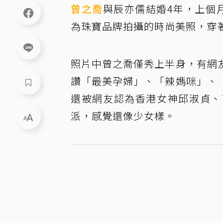
曾之喬
與辰亦儒結婚4年，上個
為珠寶品牌拍攝的時尚美照，穿
照片中曾之喬僅秀上半身，有網
讚「最美孕婦」、「辣媽咪」、
還被網友認為香港女神邱淑貞、
派，感覺還像少女樣。