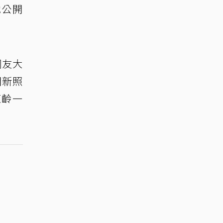
她公開
網友大
開新照
凍齡一