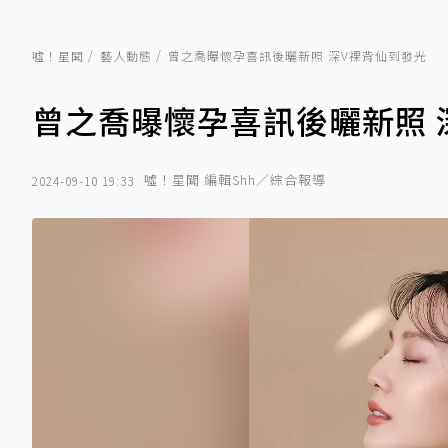
噓！星聞
藝人動態
曾之喬曝懷孕喜訊後曬新照 深V裸背仙到發光
曾之喬曝懷孕喜訊後曬新照 
噓！星聞 編輯Shh／綜合報導
2024-09-10 19:33