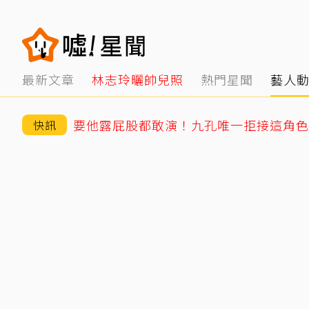
最新文章
林志玲曬帥兒照
熱門星聞
藝人
要他露屁股都敢演！九孔唯一拒接這角色
快訊