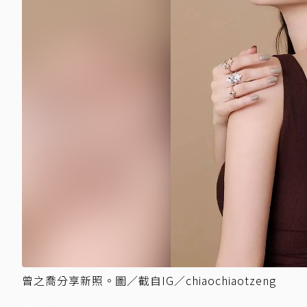
曾之喬分享新照。圖／截自IG／chiaochiaotzeng