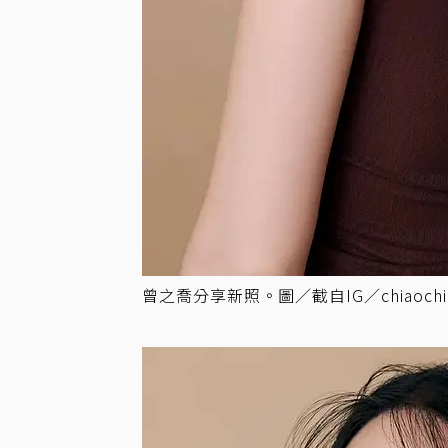
曾之喬分享新照。圖／截自IG／chiaochia