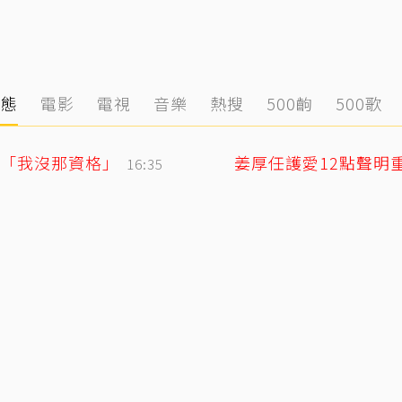
動態
電影
電視
音樂
熱搜
500齣
500歌
「我沒那資格」
16:35