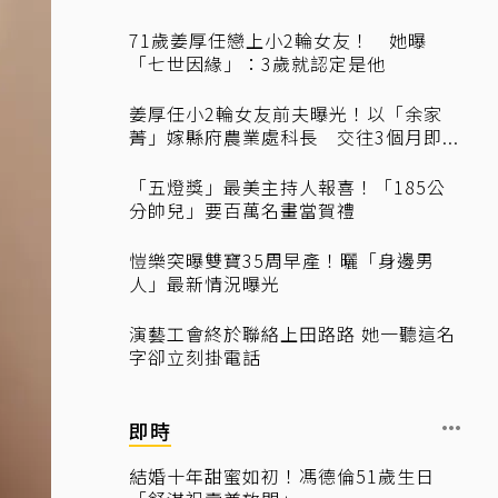
71歲姜厚任戀上小2輪女友！ 她曝
「七世因緣」：3歲就認定是他
姜厚任小2輪女友前夫曝光！以「余家
菁」嫁縣府農業處科長 交往3個月即...
「五燈獎」最美主持人報喜！「185公
分帥兒」要百萬名畫當賀禮
愷樂突曝雙寶35周早產！曬「身邊男
人」最新情況曝光
演藝工會終於聯絡上田路路 她一聽這名
字卻立刻掛電話
即時
結婚十年甜蜜如初！馮德倫51歲生日