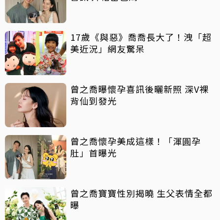
17歲《與惡》喬喬長大了！洩「超
美近況」網友驚呆
曾之喬曝懷孕喜訊後曬新照 深V裸
背仙到發光
曾之喬懷孕美成這樣！「渾圓孕
肚」首曝光
曾之喬寶寶性別揭曉 生父表情全都
曝