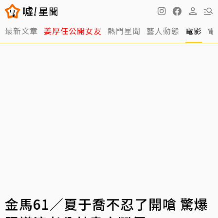
最新文章
姜厚任公開女友
熱門星聞
藝人動態
電影
電
金馬61／夏于喬不忍了開嗆 驚爆