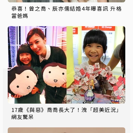
恭喜！曾之喬、辰亦儒結婚4年曝喜訊 升格
當爸媽
17歲《與惡》喬喬長大了！洩「超美近況」
網友驚呆