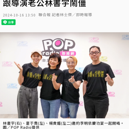
跟導演老公林書宇鬧僵
聯合報 記者林士傑／即時報導
2024-10-16 13:50
林書宇(右)、夏于喬(左)、楊貴媚(左二)邀約李明依慶功宴一起開喝。
圖／POP Radio提供