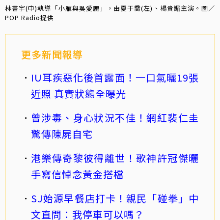
林書宇(中)執導「小雁與吳愛麗」，由夏于喬(左)、楊貴媚主演。圖／
POP Radio提供
更多新聞報導
IU耳疾惡化後首露面！一口氣曬19張
近照 真實狀態全曝光
曾涉毒、身心狀況不佳！網紅裴仁圭
驚傳陳屍自宅
港樂傳奇黎彼得離世！歌神許冠傑曬
手寫信悼念黃金搭檔
SJ始源早餐店打卡！親民「碰拳」中
文直問：我停車可以嗎？