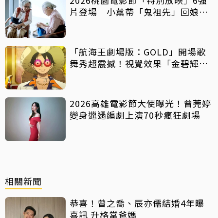
片登場 小薰帶「鬼祖先」回娘
家！
「航海王劇場版：GOLD」開場歌
舞秀超震撼！視覺效果「金碧輝
煌」
2026高雄電影節大使曝光！曾莞婷
變身邋遢編劇上演70秒瘋狂劇場
相關新聞
恭喜！曾之喬、辰亦儒結婚4年曝
喜訊 升格當爸媽