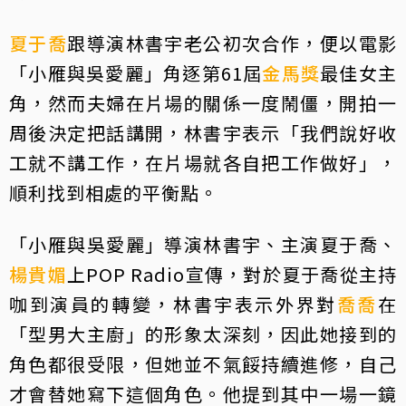
夏于喬
跟導演林書宇老公初次合作，便以電影
「小雁與吳愛麗」角逐第61屆
金馬獎
最佳女主
角，然而夫婦在片場的關係一度鬧僵，開拍一
周後決定把話講開，林書宇表示「我們說好收
工就不講工作，在片場就各自把工作做好」，
順利找到相處的平衡點。
「小雁與吳愛麗」導演林書宇、主演夏于喬、
楊貴媚
上POP Radio宣傳，對於夏于喬從主持
咖到演員的轉變，林書宇表示外界對
喬喬
在
「型男大主廚」的形象太深刻，因此她接到的
角色都很受限，但她並不氣餒持續進修，自己
才會替她寫下這個角色。他提到其中一場一鏡