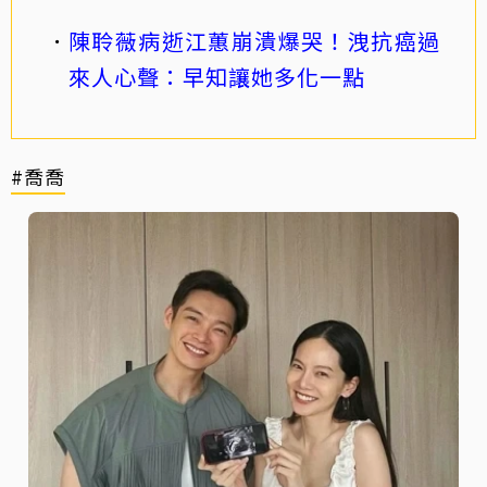
陳聆薇病逝江蕙崩潰爆哭！洩抗癌過
來人心聲：早知讓她多化一點
#喬喬