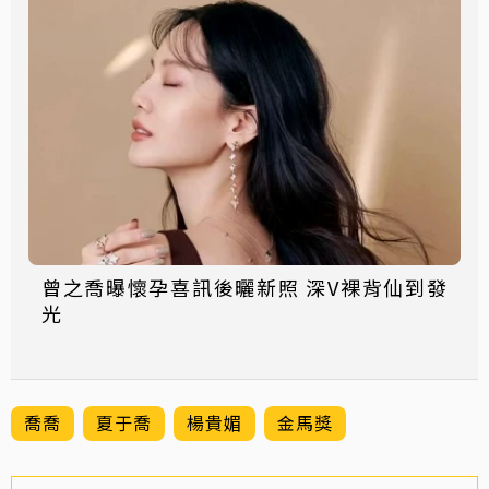
曾之喬曝懷孕喜訊後曬新照 深V裸背仙到發
光
喬喬
夏于喬
楊貴媚
金馬獎