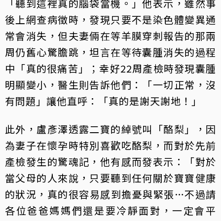
「聽到這裡真的腦袋當機。」他表示，雖然事
後上網查病徵時，發現只要不是染色體變異通
常會消失，但夫妻倆在等羊膜穿刺報告的那兩
周仍舊心驚膽跳，坦言在等待囊腫消失的過程
中「真的很痛苦」；幸好22周產檢時發現囊腫
明顯變小，醫生則告訴他們：「一切正常，沒
有問題」讓他直呼：「真的是謝天謝地！」
此外，盧彥澤透露二寶的綽號叫「酪梨」，因
為妻子在懷孕時特別喜歡吃酪梨，而對於先前
產檢發生的驚魂記，他有感而發表示：「對於
當父母的人來說，只要聽到任何關於寶寶健康
的狀況，真的很容易感到擔憂與緊張…不過請
各位爸爸媽媽們還是要冷靜面對，一定會平