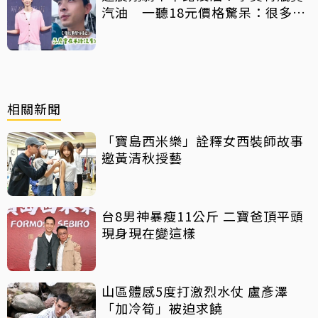
汽油 一聽18元價格驚呆：很多水
都比它還貴
相關新聞
「寶島西米樂」詮釋女西裝師故事
邀黃清秋授藝
台8男神暴瘦11公斤 二寶爸頂平頭
現身現在變這樣
山區體感5度打激烈水仗 盧彥澤
「加冷筍」被迫求饒