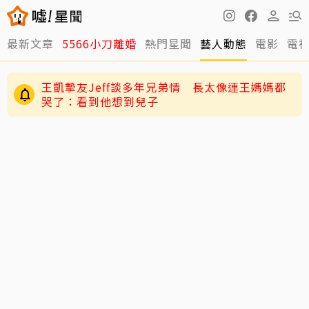
最新文章
5566小刀離婚
熱門星聞
藝人動態
電影
電
王凱摯友Jeff談多年兄弟情 長太像連王媽媽都
哭了：看到他想到兒子
陳妍希9歲兒「小星星」長大了！正臉曝光 網
驚：陳曉縮小版
與台玻千金結婚12年被爆離婚 小刀認了！證實：
已分開一陣子