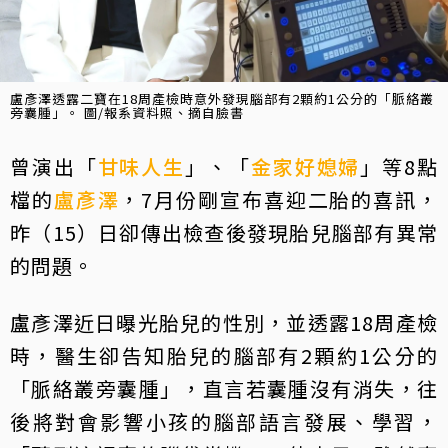
盧彥澤透露二寶在18周產檢時意外發現腦部有2顆約1公分的「脈絡叢
旁囊腫」。 圖/報系資料照、摘自臉書
曾演出「
甘味人生
」、「
金家好媳婦
」等8點
檔的
盧彥澤
，7月份剛宣布喜迎二胎的喜訊，
昨（15）日卻傳出檢查後發現胎兒腦部有異常
的問題。
盧彥澤近日曝光胎兒的性別，並透露18周產檢
時，醫生卻告知胎兒的腦部有2顆約1公分的
「脈絡叢旁囊腫」，直言若囊腫沒有消失，往
後將對會影響小孩的腦部語言發展、學習，