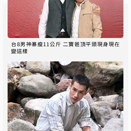
台8男神暴瘦11公斤 二寶爸頂平頭現身現在
變這樣