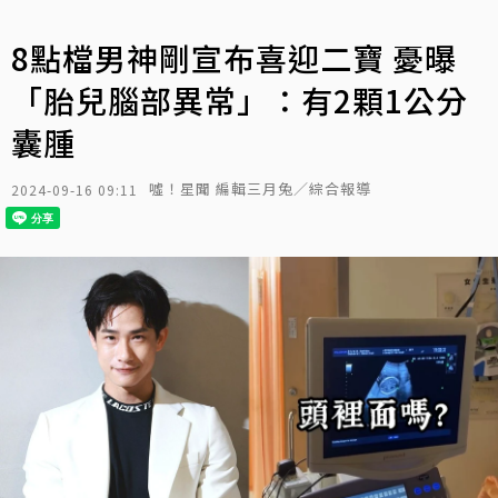
8點檔男神剛宣布喜迎二寶 憂曝
「胎兒腦部異常」：有2顆1公分
囊腫
噓！星聞 編輯三月兔／綜合報導
2024-09-16 09:11