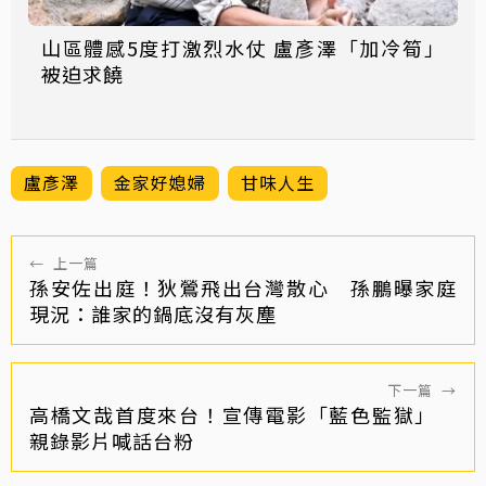
山區體感5度打激烈水仗 盧彥澤「加冷筍」
被迫求饒
盧彥澤
金家好媳婦
甘味人生
←
上一篇
孫安佐出庭！狄鶯飛出台灣散心 孫鵬曝家庭
現況：誰家的鍋底沒有灰塵
下一篇
→
高橋文哉首度來台！宣傳電影「藍色監獄」
親錄影片喊話台粉