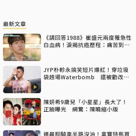
最新文章
《請回答1988》崔盛元兩度罹急性
白血病！淚揭抗癌歷程：痛苦到不
想回想
JYP朴軫永搞笑短片爆紅！穿垃圾
袋趕場Waterbomb 還被勸改名
「JPG」
陳妍希9歲兒「小星星」長大了！
正臉曝光 網驚：陳曉縮小版
連晨翔騎車半路沒油！拿寶特瓶買