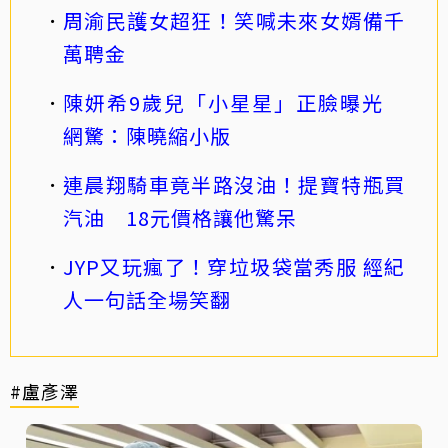
周渝民護女超狂！笑喊未來女婿備千
萬聘金
陳妍希9歲兒「小星星」正臉曝光
網驚：陳曉縮小版
連晨翔騎車竟半路沒油！提寶特瓶買
汽油 18元價格讓他驚呆
JYP又玩瘋了！穿垃圾袋當秀服 經紀
人一句話全場笑翻
#盧彥澤