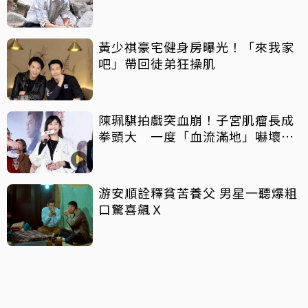
黃少祺豪宅健身房曝光！「來我家
吧」帶回徒弟狂操肌
陳珮騏拍戲突血崩！子宮肌瘤長成
拳頭大 一度「血流滿地」嚇壞劇
組
游安順詮釋貧苦養父 男星一聽爆粗
口驚喜飆Ｘ