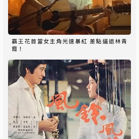
霸王花首當女主角光速暴紅 差點逼退林青
霞！