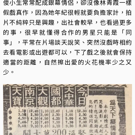
俊小生常常配成銀幕情侶，卻沒像林青霞一樣
假戲真作，因為她年紀很輕就要負擔家計，拍
片不純粹只是興趣，出社會較早，也看過更多
的事，很早就懂得合作的男星只能是「同
事」，平常在片場談天說笑、突然沒戲時相約
去看電影或出遊都可以，下了戲之後就會保持
適當的距離，自然擦出愛的火花機率少之又
少。