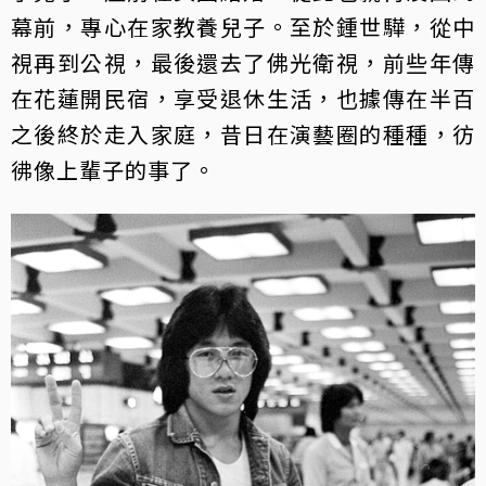
幕前，專心在家教養兒子。至於鍾世驊，從中
視再到公視，最後還去了佛光衛視，前些年傳
在花蓮開民宿，享受退休生活，也據傳在半百
之後終於走入家庭，昔日在演藝圈的種種，彷
彿像上輩子的事了。