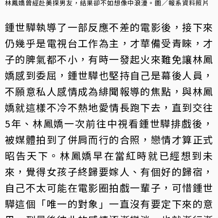
林鳳嬌曾經赴美探男友，結果卻不如想像中浪漫。圖／報系資料照片
鍾世驊執導了一部反應不差的電影後，接下來
仍幾乎是電視台工作為主，才華備受青睞，才
子的脾氣都不小，有時一發起火來難免讓林鳳
嬌感到委屈，鍾世驊也堅持自己是幕後人員，
不願意私人感情成為緋聞報導的焦點，與林鳳
嬌就這樣不冷不熱地愛情長跑下去，直到交往
5年、林鳳嬌一次前往中視看鍾世驊排戲後，
被媒體拍到了併肩而行的合照，戀情才算正式
昭告天下。林鳳嬌早在當紅時就已經想到未
來，覺得女孩子終歸要嫁人、有個好的歸宿，
自己不太可能在電影圈拍戲一輩子，可惜鍾世
驊這個「唯一的對象」一直沒有要定下來的意