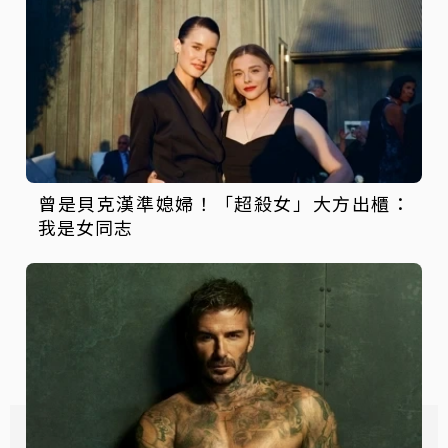
曾是貝克漢準媳婦！「超殺女」大方出櫃：
我是女同志