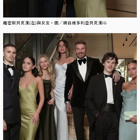
羅密歐貝克漢(左)與女友。圖／摘自維多利亞貝克漢IG