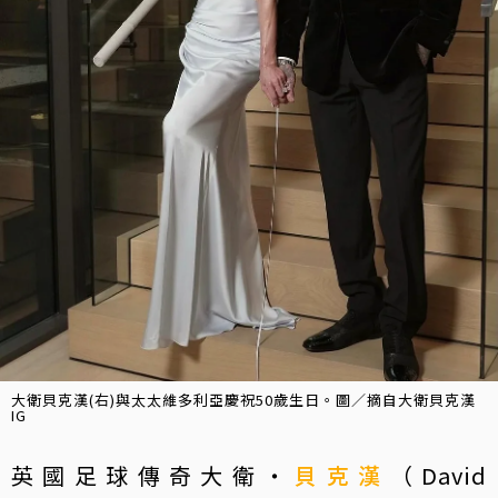
大衛貝克漢(右)與太太維多利亞慶祝50歲生日。圖／摘自大衛貝克漢
IG
英國足球傳奇大衛・
貝克漢
（David