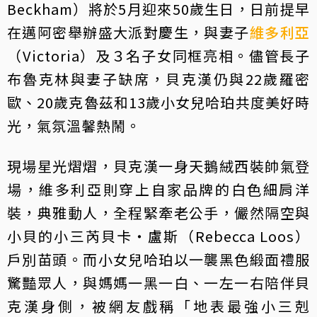
Beckham）將於5月迎來50歲生日，日前提早
在邁阿密舉辦盛大派對慶生，與妻子
維多利亞
（Victoria）及３名子女同框亮相。儘管長子
布魯克林與妻子缺席，貝克漢仍與22歲羅密
歐、20歲克魯茲和13歲小女兒哈珀共度美好時
光，氣氛溫馨熱鬧。
現場星光熠熠，貝克漢一身天鵝絨西裝帥氣登
場，維多利亞則穿上自家品牌的白色細肩洋
裝，典雅動人，全程緊牽老公手，儼然隔空與
小貝的小三芮貝卡・盧斯（Rebecca Loos）
戶別苗頭。而小女兒哈珀以一襲黑色緞面禮服
驚豔眾人，與媽媽一黑一白、一左一右陪伴貝
克漢身側，被網友戲稱「地表最強小三剋