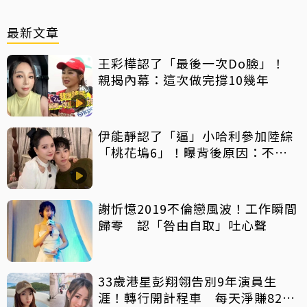
最新文章
王彩樺認了「最後一次Do臉」！
親揭內幕：這次做完撐10幾年
伊能靜認了「逼」小哈利參加陸綜
「桃花塢6」！曝背後原因：不希
望孩子過得太容易
謝忻憶2019不倫戀風波！工作瞬間
歸零 認「咎由自取」吐心聲
33歲港星彭翔翎告別9年演員生
涯！轉行開計程車 每天淨賺8200