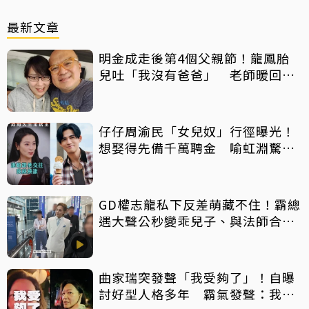
最新文章
明金成走後第4個父親節！龍鳳胎
兒吐「我沒有爸爸」 老師暖回一
句話全網鼻酸
仔仔周渝民「女兒奴」行徑曝光！
想娶得先備千萬聘金 喻虹淵驚
呼：比我爸還過分
GD權志龍私下反差萌藏不住！霸總
遇大聲公秒變乖兒子、與法師合照
掀網暴動
曲家瑞突發聲「我受夠了」！自曝
討好型人格多年 霸氣發聲：我也