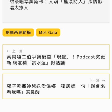
甜茶瞄準奧斯卡！入魂「搖滾詩人」深情獻
唱太撩人
提摩西夏勒梅
Met Gala
←
上一篇
蔡阿嘎二伯爭議後首「現聲」！Podcast突更
新 網友猜「試水溫」掀熱議
下一篇
→
郭子乾攜帥兒送愛偏鄉 獨居嬤一句「還會來
看我嗎」惹鼻酸