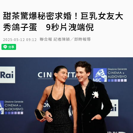
甜茶驚爆秘密求婚！巨乳女友大
秀鴿子蛋 9秒片洩端倪
聯合報 記者陳穎／即時報導
2025-05-12 09:12