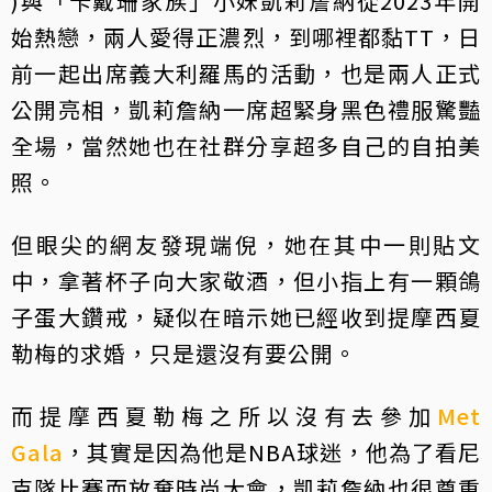
)與「卡戴珊家族」小妹凱莉詹納從2023年開
始熱戀，兩人愛得正濃烈，到哪裡都黏TT，日
前一起出席義大利羅馬的活動，也是兩人正式
公開亮相，凱莉詹納一席超緊身黑色禮服驚豔
全場，當然她也在社群分享超多自己的自拍美
照。
但眼尖的網友發現端倪，她在其中一則貼文
中，拿著杯子向大家敬酒，但小指上有一顆鴿
子蛋大鑽戒，疑似在暗示她已經收到提摩西夏
勒梅的求婚，只是還沒有要公開。
而提摩西夏勒梅之所以沒有去參加
Met
Gala
，其實是因為他是NBA球迷，他為了看尼
克隊比賽而放棄時尚大會，凱莉詹納也很尊重