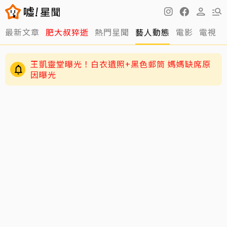
最新文章
肥大叔猝逝
熱門星聞
藝人動態
電影
電視
王凱靈堂曝光！白衣遺照+黑色郵筒 媽媽缺席原
因曝光
周渝民護女超狂！放話未來女婿千萬聘金才行