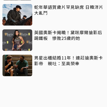
蛇年華語賀歲片罕見缺席 日韓洋片
大亂鬥
英國奧斯卡揭曉！黛咪摩爾搶影后
踢鐵板 慘敗25歲的她
男星出櫃結婚11年！連莊搶奧斯卡
影帝 親吐：至高榮幸