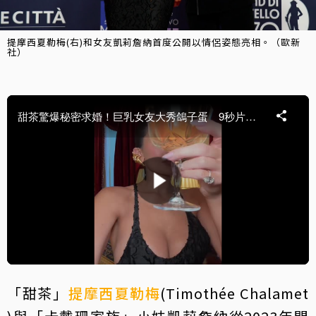
提摩西夏勒梅(右)和女友凱莉詹納首度公開以情侶姿態亮相。（歐新
社）
「甜茶」
提摩西夏勒梅
(Timothée Chalamet