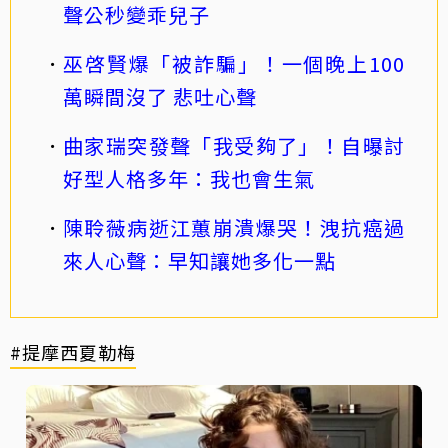
聲公秒變乖兒子
巫啓賢爆「被詐騙」！一個晚上100
萬瞬間沒了 悲吐心聲
曲家瑞突發聲「我受夠了」！自曝討
好型人格多年：我也會生氣
陳聆薇病逝江蕙崩潰爆哭！洩抗癌過
來人心聲：早知讓她多化一點
#提摩西夏勒梅