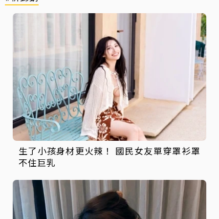
生了小孩身材更火辣！ 國民女友單穿罩衫罩
不住巨乳