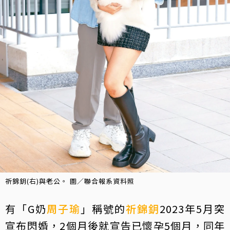
祈錦鈅(右)與老公。 圖／聯合報系資料照
有「G奶
周子瑜
」稱號的
祈錦鈅
2023年5月突
宣布閃婚，2個月後就宣告已懷孕5個月，同年