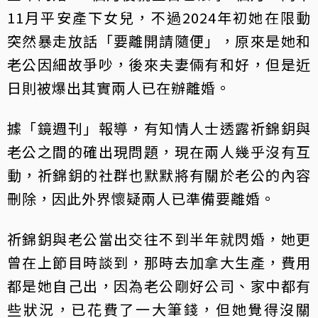
11月平安產下女兒，不過2024年初她在限動
突然暴走放話「要離開請隨便」，原來是她和
老公因細故爭吵，後來夫妻倆有和好，但是近
日則被爆出其實兩人已在辦離婚。
據「鏡週刊」報導，有知情人士透露祈錦鈅與
老公之間的確出現問題，現在兩人幾乎沒有互
動，祈錦鈅的社群也默默將有關於老公的內容
刪除，因此外界懷疑兩人已準備要離婚。
祈錦鈅與老公當出交往不到半年就閃婚，她更
曾在上節目時談到，那時去加拿大生產，費用
都是她自己出，因為老公剛好公司、家中都有
些狀況，已花費了一大筆錢，但她覺得沒關