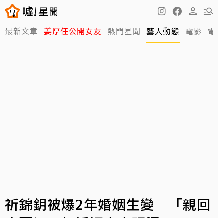
最新文章
姜厚任公開女友
熱門星聞
藝人動態
電影
電
祈錦鈅被爆2年婚姻生變 「親回