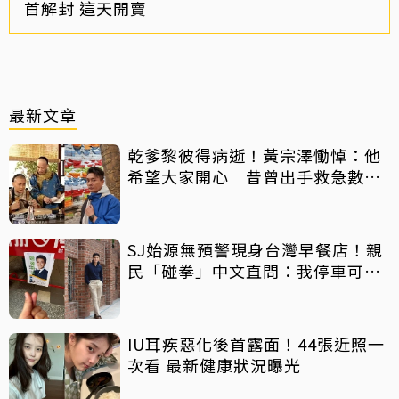
首解封 這天開賣
最新文章
乾爹黎彼得病逝！黃宗澤慟悼：他
希望大家開心 昔曾出手救急數十
萬手術費
SJ始源無預警現身台灣早餐店！親
民「碰拳」中文直問：我停車可以
嗎？
IU耳疾惡化後首露面！44張近照一
次看 最新健康狀況曝光