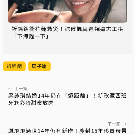
祈錦鈅衝花蓮救災！遇傅崐萁巡視遭志工拱
「下海鏟一下」
祈錦鈅
周子瑜
←
上一篇
梁詠琪結婚14年仍在「遠距離」！新歌藏西班
牙尪彩蛋甜蜜放閃
下一篇
→
鳳飛飛過世14年仍有新作！塵封15年珍貴母帶