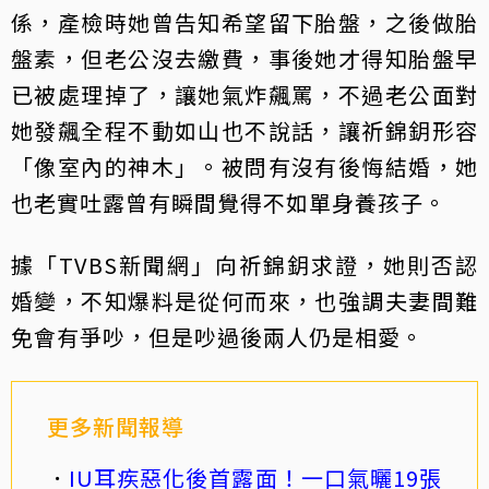
係，產檢時她曾告知希望留下胎盤，之後做胎
盤素，但老公沒去繳費，事後她才得知胎盤早
已被處理掉了，讓她氣炸飆罵，不過老公面對
她發飆全程不動如山也不說話，讓祈錦鈅形容
「像室內的神木」。被問有沒有後悔結婚，她
也老實吐露曾有瞬間覺得不如單身養孩子。
據「TVBS新聞網」向祈錦鈅求證，她則否認
婚變，不知爆料是從何而來，也強調夫妻間難
免會有爭吵，但是吵過後兩人仍是相愛。
更多新聞報導
IU耳疾惡化後首露面！一口氣曬19張