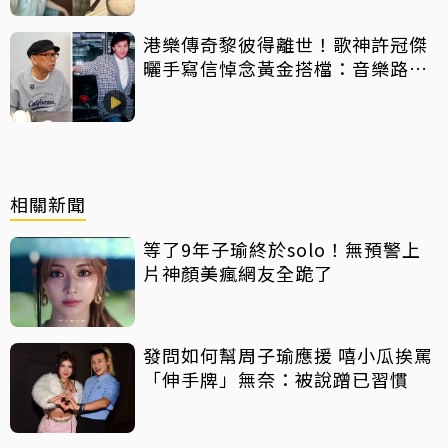
港樂傳奇黎彼得離世！歌神許冠傑
曬手寫信悼念黃金搭檔：音樂路上
感恩有您
相關新聞
等了9年子瑜終於solo！無預警上
片神顏美瘋網友全跪了
發問如何幫周子瑜應援 嘻小瓜挨罵
「伸手牌」無奈：被說蹭已習慣