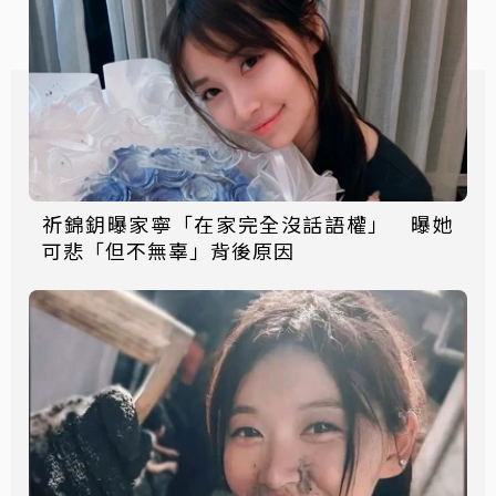
祈錦鈅曝家寧「在家完全沒話語權」 曝她
可悲「但不無辜」背後原因