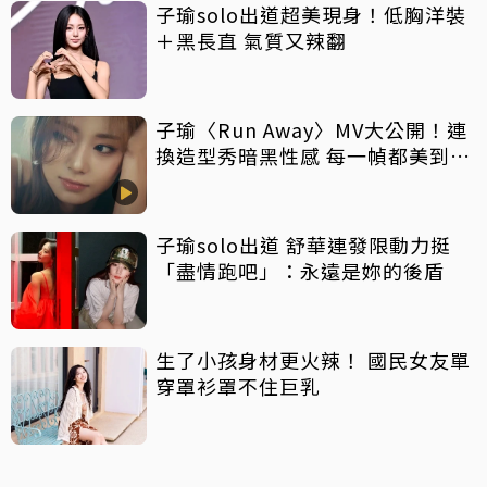
子瑜solo出道超美現身！低胸洋裝
＋黑長直 氣質又辣翻
子瑜〈Run Away〉MV大公開！連
換造型秀暗黑性感 每一幀都美到不
行
子瑜solo出道 舒華連發限動力挺
「盡情跑吧」：永遠是妳的後盾
生了小孩身材更火辣！ 國民女友單
穿罩衫罩不住巨乳