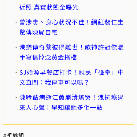
近照 真實狀態全曝光
曾涉毒、身心狀況不佳！網紅裴仁圭
驚傳陳屍自宅
港樂傳奇黎彼得離世！歌神許冠傑曬
手寫信悼念黃金搭檔
SJ始源早餐店打卡！親民「碰拳」中
文直問：我停車可以嗎？
陳聆薇病逝江蕙崩潰爆哭！洩抗癌過
來人心聲：早知讓她多化一點
#祈錦鈅