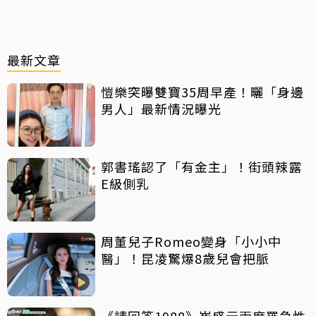
最新文章
愷樂突曝雙寶35周早產！曬「身邊
男人」最新情況曝光
郭書瑤認了「有金主」！街頭辣露
E級側乳
周董兒子Romeo變身「小小中
醫」！昆凌驚爆8歲兒會把脈