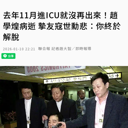
去年11月進ICU就沒再出來！趙
學煌病逝 摯友寇世勳悲：你終於
解脫
聯合報 記者趙大智／即時報導
2026-01-10 22:21