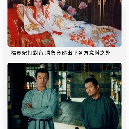
楊貴妃打對台 勝負竟然出乎各方意料之外