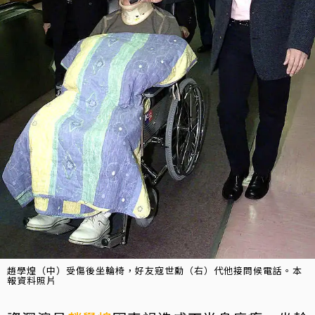
趙學煌（中）受傷後坐輪椅，好友寇世勳（右）代他接問候電話。本
報資料照片