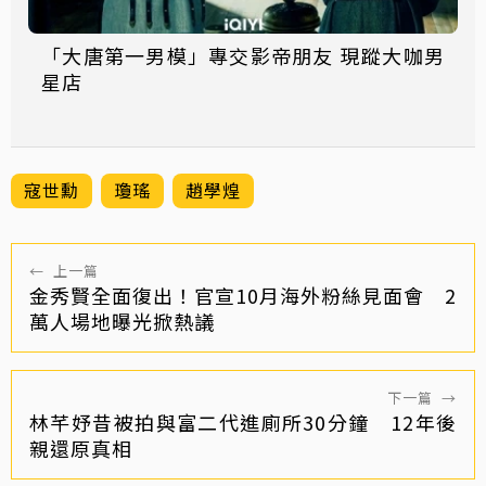
「大唐第一男模」專交影帝朋友 現蹤大咖男
星店
寇世勳
瓊瑤
趙學煌
←
上一篇
金秀賢全面復出！官宣10月海外粉絲見面會 2
萬人場地曝光掀熱議
下一篇
→
林芊妤昔被拍與富二代進廁所30分鐘 12年後
親還原真相