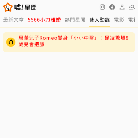
最新文章
5566小刀離婚
熱門星聞
藝人動態
電影
電
男星二度罹急性白血病！淚揭抗癌歷程：痛苦到
不想回想
周董兒子Romeo變身「小小中醫」！昆凌驚爆8
歲兒會把脈