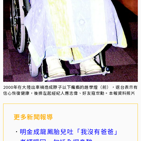
2000年在大陸出車禍造成脖子以下癱瘓的趙學煌（前），返台表示有
信心恢復健康，後排左起經紀人應志偉、好友寇世勳。本報資料照片
更多新聞報導
明金成龍鳳胎兒吐「我沒有爸爸」