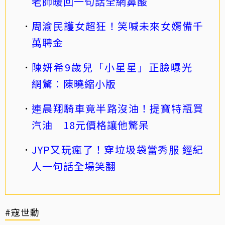
老師暖回一句話全網鼻酸
周渝民護女超狂！笑喊未來女婿備千
萬聘金
陳妍希9歲兒「小星星」正臉曝光
網驚：陳曉縮小版
連晨翔騎車竟半路沒油！提寶特瓶買
汽油 18元價格讓他驚呆
JYP又玩瘋了！穿垃圾袋當秀服 經紀
人一句話全場笑翻
#寇世勳