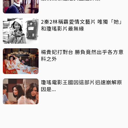
2秦2林稱霸愛情文藝片 唯獨「她」
和瓊瑤影片最無緣
楊貴妃打對台 勝負竟然出乎各方意
料之外
瓊瑤電影王國因這部片迅速崩解原
因是...