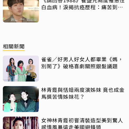
《請回答1988》崔盛元兩度罹急性
白血病！淚揭抗癌歷程：痛苦到不
想回想
相關新聞
雀雀／好男人好女人都畢業《媽，
別鬧了》破格喜劇關照銀髮議題
林青霞與恬妞兩度演姊妹 竟也成金
馬獎苦情姊妹花？
女神林青霞初嘗清裝造型美到驚人
感情風暴遠走美國避鋒頭