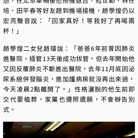
怨，在北京車禍後他搭機返台，冠世勳、林在
培、田平春等好友趕到機場接機，趙學煌仍以
宏亮聲音說：「回家真好！等我好了再喝兩
杯！」
趙學煌二女兒趙璿說：「爸爸6年前曾因肺炎
進醫院，插管13天後成功拔管。但去年開始他
又因反覆肺炎不斷進出醫院，去年11月底因泌
尿系統併發腦炎，進加護病房就沒再出來過，
今天凌晨2點離開了。」性格灑脫的他生前即
交代要植葬，家屬也遵照遺願，不會辦告別
式。