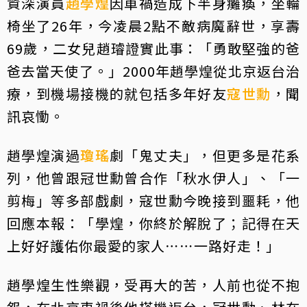
資深演員
趙學煌
因車禍造成下半身癱瘓，坐輪
椅坐了26年，今凌晨2點不敵病魔辭世，享壽
69歲，二女兒趙璿證實此事：「勇敢堅強的爸
爸去當天使了。」2000年趙學煌從北京返台治
療，到機場接機的就包括多年好友
寇世勳
，聞
訊哀慟。
趙學煌演過
瓊瑤
劇「鬼丈夫」，但更多是花系
列，他曾跟冠世勳曾合作「秋水伊人」、「一
剪梅」等多部戲劇，寇世勳今晚接到噩耗，他
回應本報：「學煌，你終於解脫了；記得在天
上好好護佑你最愛的家人⋯⋯一路好走！」
趙學煌生性樂觀，受再大的苦，人前也從不抱