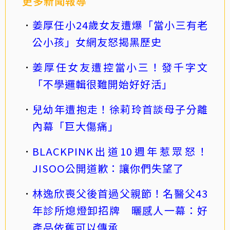
更多新聞報導
姜厚任小24歲女友遭爆「當小三有老
公小孩」女網友怒揭黑歷史
姜厚任女友遭控當小三！發千字文
「不學邏輯很難開始好好活」
兒幼年遭抱走！徐莉玲首談母子分離
內幕「巨大傷痛」
BLACKPINK出道10週年惹眾怒！
JISOO公開道歉：讓你們失望了
林逸欣喪父後首過父親節！名醫父43
年診所熄燈卸招牌 曬感人一幕：好
產品依舊可以傳承