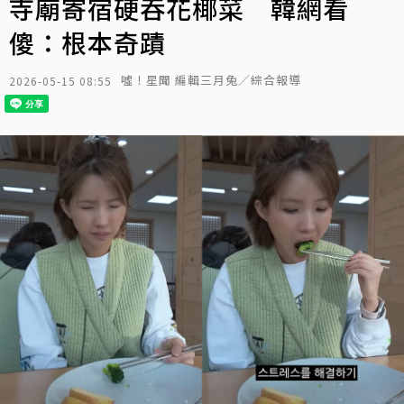
寺廟寄宿硬吞花椰菜 韓網看
傻：根本奇蹟
噓！星聞 編輯三月兔／綜合報導
2026-05-15 08:55