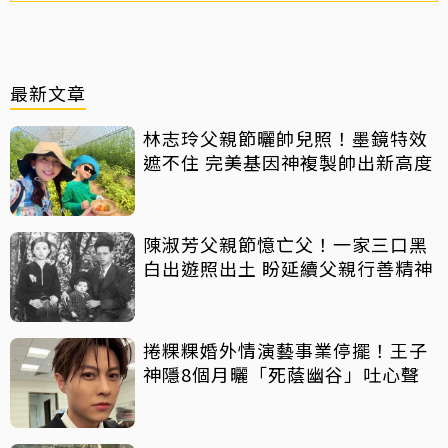
最新文章
林志玲父親節曬帥兒照！墨鏡特效
遮不住 完美基因神複製帥出新高度
陳淑芳父親節憶亡父！一家三口黑
白出遊照出土 盼延續父親行善精神
捲粿粿婚外情演藝事業停擺！王子
神隱8個月曬「死蔭幽谷」吐心聲