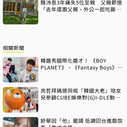
簡沛恩3年痛失5位至親 父親節憶
「去年還跟父親、外公一起吃飯聊
天」
相關新聞
韓選秀國際化選才！ 《BOY
PLANET》、《Fantasy Boys》紛
向海外招手
亮哲拜碼頭同框「韓國大老」陪女
兒參觀CUBE娛樂對(G)I-DLE動心
了
舒華因「他」邀請 低調回台進戲院