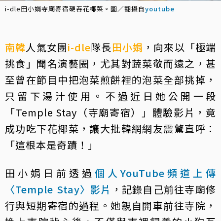
i-dle田小娟寺廟寄宿硬吞花椰菜。圖／翻攝自
youtube
南韓
人氣女團
i-dle
隊長
田小娟
，向來以「極端
挑食」聞名演藝圈，尤其對蔬菜敬而遠之，甚
至曾在節目中把泡菜煎餅裡的泡菜全部挑掉，
只留下湯汁使用。不過近日她公開一段
「Temple Stay（寺廟寄宿）」體驗影片，竟
成功吃下花椰菜，讓大批韓網網友震驚直呼：
「這根本是奇蹟！」
田小娟日前透過
個人YouTube頻道上傳
〈Temple Stay〉影片
，記錄自己前往寺廟修
行與短期寄宿的過程。她親自開車前往寺院，