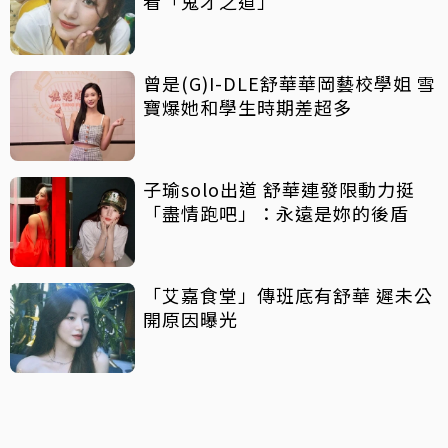
看「鬼才之道」
曾是(G)I-DLE舒華華岡藝校學姐 雪
寶爆她和學生時期差超多
子瑜solo出道 舒華連發限動力挺
「盡情跑吧」：永遠是妳的後盾
「艾嘉食堂」傳班底有舒華 遲未公
開原因曝光