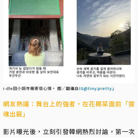
i-dle田小娟寺廟寄宿心情。 圖／翻攝自
IG@tiny.pretty.j
網友熱議：舞台上的強者，在花椰菜面前「靈
魂出竅」
影片曝光後，立刻引發韓網熱烈討論，第一次