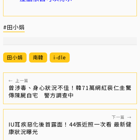
#田小娟
田小娟
南韓
i-dle
←
上一篇
曾涉毒、身心狀況不佳！韓71萬網紅裴仁圭驚
傳陳屍自宅 警方調查中
下一篇
→
IU耳疾惡化後首露面！44張近照一次看 最新健
康狀況曝光