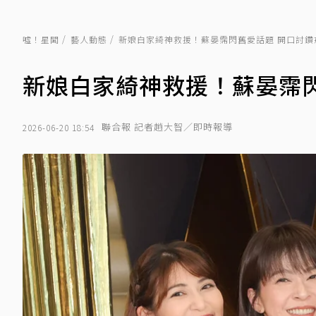
噓！星聞
藝人動態
新娘白家綺神救援！蘇晏霈閃舊愛話題 開口討鑽
新娘白家綺神救援！蘇晏霈閃
聯合報 記者趙大智／即時報導
2026-06-20 18:54