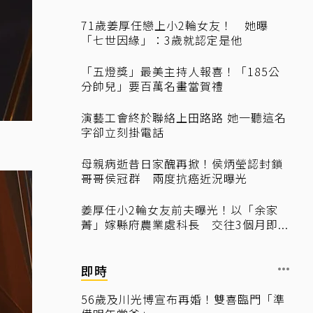
71歲姜厚任戀上小2輪女友！ 她曝
「七世因緣」：3歲就認定是他
「五燈獎」最美主持人報喜！「185公
分帥兒」要百萬名畫當賀禮
演藝工會終於聯絡上田路路 她一聽這名
字卻立刻掛電話
母親病逝昔日家醜再掀！侯炳瑩認封鎖
哥哥侯冠群 兩度抗癌近況曝光
姜厚任小2輪女友前夫曝光！以「余家
菁」嫁縣府農業處科長 交往3個月即...
即時
56歲及川光博宣布再婚！雙喜臨門「準