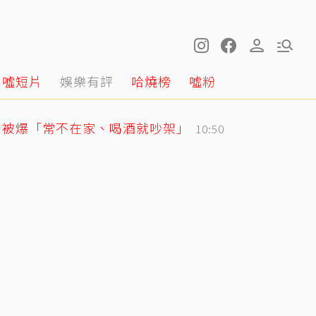
噓短片
娛樂有評
哈燒榜
噓粉
月被爆「常不在家、喝酒就吵架」
10:50