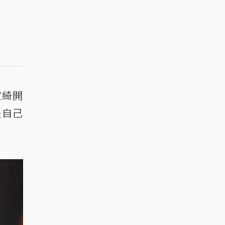
家綺開
是自己