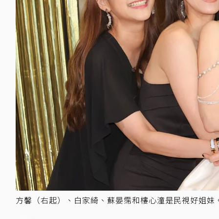
方馨（右起）、白家綺、蘇晏霈和樓心潼是民視好姐妹