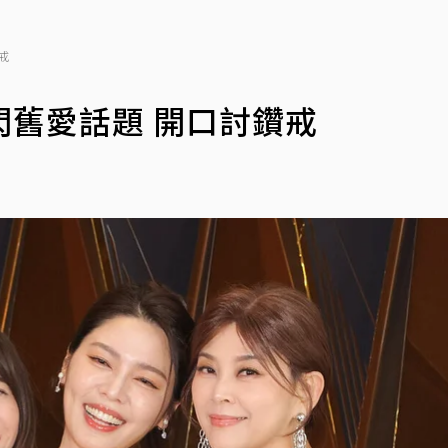
戒
舊愛話題 開口討鑽戒