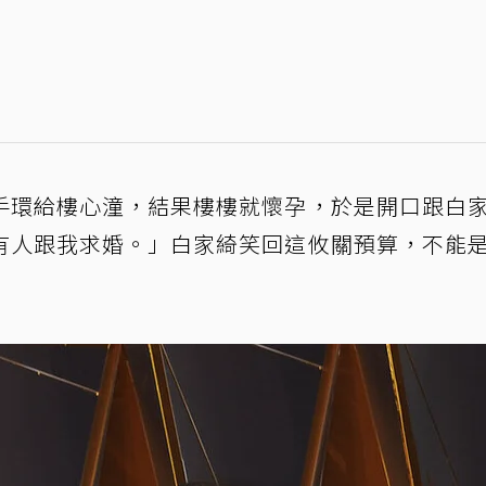
手環給樓心潼，結果樓樓就懷孕，於是開口跟白
有人跟我求婚。」白家綺笑回這攸關預算，不能