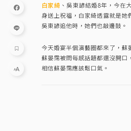
白家綺
、吳東諺結婚8年，今在
身送上祝福，白家綺透露就是她
吳東諺追他時，她們也敲邊鼓。
今天婚宴半個演藝圈都來了，蘇
蘇晏霈被問每感話題都還沒開口
相信蘇晏霈應該鬆口氣。