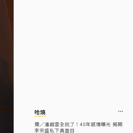
哈燒
獨／潘越雲全說了！40年感情曝光 揭開
李宗盛私下真面目