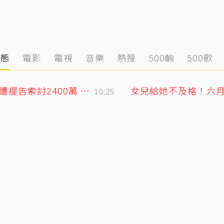
動態
電影
電視
音樂
熱搜
500齣
500歌
75歲大咖影后爆戀小38歲攝影同居6年？遭提告索討2400萬 硬氣反擊絕不給
女兒給她不及格！六
10:25