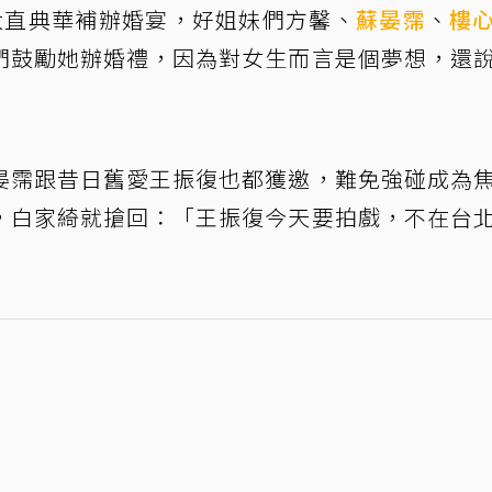
大直典華補辦婚宴，好姐妹們方馨、
蘇晏霈
、
樓
們鼓勵她辦婚禮，因為對女生而言是個夢想，還
晏霈跟昔日舊愛王振復也都獲邀，難免強碰成為
，白家綺就搶回：「王振復今天要拍戲，不在台