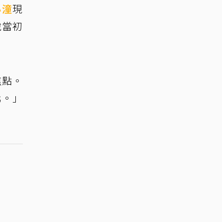
心潼
現
說當初
焦點。
北。」