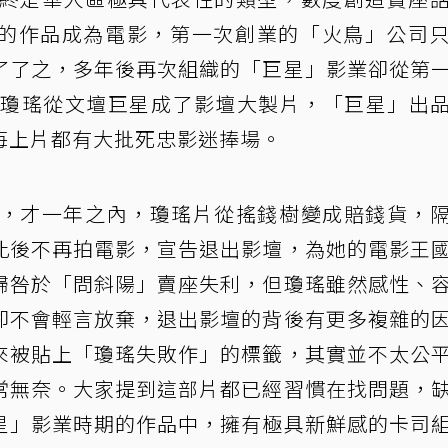
的作品成為電影，第一次創業的「火鳥」公司
了了之，多年後再次組織的「巨星」影業卻從第
令瓊瑤從文壇巨星成了影壇大製片，「巨星」出
每上片都有大批死忠影迷捧場。
變，才一年之內，瓊瑤片從搖錢樹變成賠錢貨，
此後不再拍電影，宣告退出影壇，為她的電影王
歸咎於「問斜陽」賣座失利，但瓊瑤雖然感性、
卻不會輕言放棄，退出影壇的背後有更多複雜的
來被貼上「瓊瑤失敗作」的標籤，其實並不太公
常無奈。大家提到這部片都已經習慣在找問題，
星」影業時期的作品中，擁有極具新鮮感的卡司