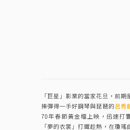
「巨星」影業的當家花旦，前期
捧彈得一手好鋼琴與琵琶的
呂秀
70年春節黃金檔上映，迅速打
「夢的衣裳」打鐵趁熱，在瓊瑤