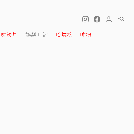
噓短片
娛樂有評
哈燒榜
噓粉