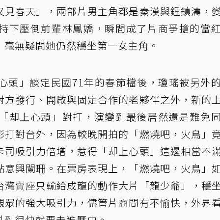
又見春天」，兩部片男主角都是秦漢與鍾鎮濤，
持下壓倒前輩林鳳嬌，瞬間成了片商爭搶的當
」毫無疑問她仍然穩坐第一女主角。
心頭」談定民國71年的春節檔後，瓊瑤被另外
對方發行、開啟與固定合作的老夥伴之外，新的
「却上心頭」對打，演變到最後居然還是難免
影打對台外，因為較晚開拍的「燃燒吧，火鳥」
卡司吸引力倍增，惹得「却上心頭」這邊相當不
點意興闌珊。在票房表現上，「燃燒吧，火鳥」
台灣賣座只輸給成龍的動作大片「龍少爺」，穩
觀眾的強大吸引力，儘管片商間有不愉快，外界
料到很快就要走進歷史。