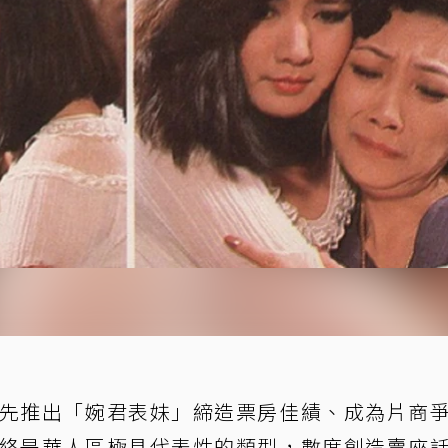
首先推出「婉君表妹」締造票房佳績、成為片商
始終是華人區極具代表性的類型，數度創造賣座