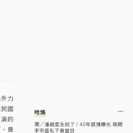
另外力
在民國
哈燒
主演的
獨／潘越雲全說了！40年感情曝光 揭開
打、曾
李宗盛私下真面目