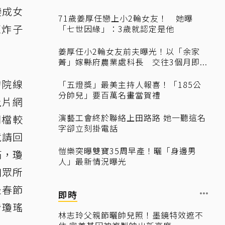
變成女
71歲姜厚任戀上小2輪女友！ 她曝
紅炸子
「七世因緣」：3歲就認定是他
姜厚任小2輪女友前夫曝光！以「余家
菁」嫁縣府農業處科長 交往3個月即...
的院線
「五燈獎」最美主持人報喜！「185公
分帥兒」要百萬名畫當賀禮
上片網
演藝工會終於聯絡上田路路 她一聽這名
同檔較
字卻立刻掛電話
竟請回
愷樂突曝雙寶35周早產！曬「身邊男
滿，瓊
人」最新情況曝光
如眾所
坐春節
即時
看瓊瑤
林志玲父親節曬帥兒照！墨鏡特效遮不