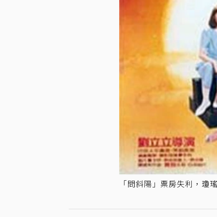
「問斜陽」票房失利，瓊瑤電