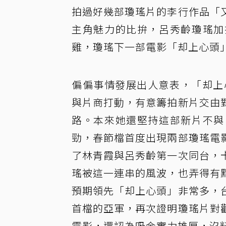
拍過好幾部瓊瑤片的李行作品「
主角魅力的比拚，呂秀齡瓊瑤加
雞，瓊瑤下一部電影「却上心頭
偏偏事情發展出人意表，「却上
與片商打動，有意籌拍新片交由
路。本來她還堅持這部新片不與
勁，春節檔首度出現兩部瓊瑤電
了林青霞與呂秀齡第一次同台，
瑤被這一連串的風波，也弄得有
預期領先「却上心頭」非常多，
首檔的亞軍，再次證明瓊瑤片對
電影，還認為吸金實力雄厚，沒