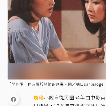
「問斜陽」也有關於親情的刻畫。圖／摘自sanbiaoge
瓊瑤
小說自從民國54年由中影
目標後，10多年來瓊瑤文藝片