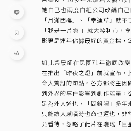
她自己也兩度自組公司改編自己
「月滿西樓」、「幸運草」就不
「我是一片雲 」就大發利市，
影更是連年佔據最好的黃金檔，
如此榮景卻在民國71年徹底改
在推出「昨夜之燈」前就宣布，
令人驚訝的句點。各方都將主因
到外界的事件影響到創作能量，
足為外人道也，「問斜陽」多年
只能讓人感嘆時也命也運也，非
允看待，忽略了此片在瓊瑤「巨