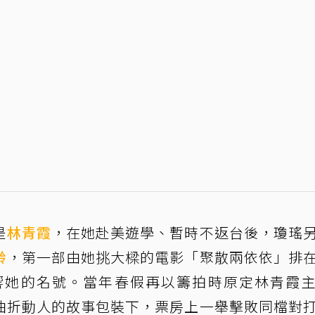
是
林青霞
，在她赴美遊學、暫時不返台後，瓊瑤
齡
，第一部由她挑大樑的電影「聚散兩依依」排
響她的名號。當年春假再以籌拍時原定林青霞
曲折動人的故事包裝下，票房上一舉擊敗同檔對