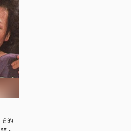
爭搶的
話題。