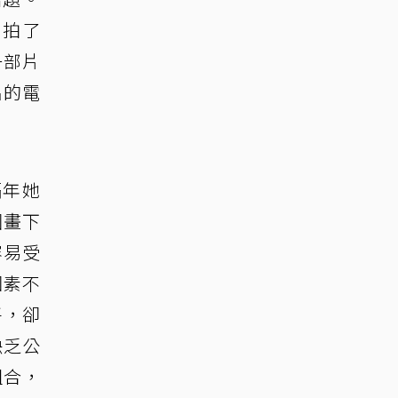
只拍了
一部片
品的電
隔年她
國畫下
容易受
因素不
平，卻
缺乏公
組合，