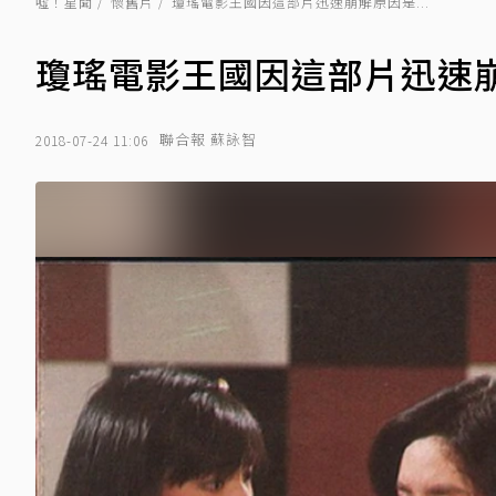
噓！星聞
懷舊片
瓊瑤電影王國因這部片迅速崩解原因是...
瓊瑤電影王國因這部片迅速崩解
聯合報 蘇詠智
2018-07-24 11:06