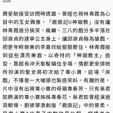
imdb
周星馳接受訪問時透露，曾經也視林青霞為心
目中的玉女偶像，「鹿鼎記II神龍教」沒有讓
林青霞過分搞笑，瘋癲、三八的戲分多半落在
邱淑貞的建寧公主身上，讓邱淑貞極為搶戲，
把更年輕貌美的李嘉欣給狠狠壓住。林青霞碰
到這些漂亮美眉，以奇特的「神龍教主」造
型、靠超長沖天髮髻鎮住全場，情節更安排她
所扮演的聖女將初次給了韋小寶，這場「床
戲」不僅是一大噱頭也製造笑料。有趣的是，
片中沒有出現韋小寶的母親韋春芳、只有吳君
如飾演的韋小寶姊姊韋春花，吳君如曾經演過
梁朝偉、劉德華港劇版「鹿鼎記」中的曾柔，