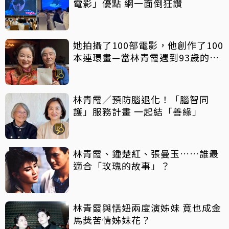
電影」優點 網一面倒狂讚
她拍攝了100部電影，他創作了100
本連環畫—當林青霞遇到93歲的汪
觀清，兩個有趣的靈魂，會碰撞出
怎樣的火花？
林青霞／預防腦退化！「腦智同
護」服務計畫 一起結「善緣」
林青霞、鍾楚紅、張曼玉……誰最
適合「玫瑰的故事」？
林青霞與恬妞兩度演姊妹 竟也成金
馬獎苦情姊妹花？