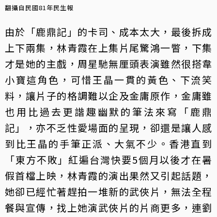
翻攝自民國81年民生報
由於「鹿鼎記」的卡司、成本太大，最後拆成
上下兩集，林青霞在上集片尾驚鴻一瞥，下集
才是她的主戲，周星馳無厘頭表演雖然很搭韋
小寶這角色，可惜王晶一貫的黃色、下流笑
料，讓片子的格調難以企及金庸原作，金庸雖
也用比過去更諧趣幽默的筆法來寫「鹿鼎
記」，亦不乏性愛場面的呈現，卻還是讓人感
到比王晶的手筆正派、大氣不少。香港直到
「東方不敗」紅遍台灣快要5個月以後才在暑
假首檔上映，林青霞的演出果然又引起話題，
她卻已經忙著趕拍一堆新的武俠片，無法全程
餐與宣傳，找上她演武俠片的片商更多，連劉