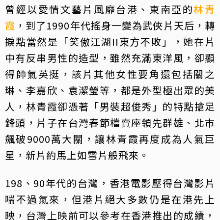
曾經以愛情文藝片風靡台港、東南亞的
林青
霞
，到了1990年代搖身一變為武俠片天后，轉
捩點當然是「笑傲江湖II東方不敗」，她在片
中有反串男性的造型，雖然充滿東洋風，卻顯
得帥氣英挺，該片其他女性要角還包括關之
琳、李嘉欣、袁潔瑩等，都是外型極出眾的美
人，林青霞卻憑著「男裝超俊秀」的特點搶足
鋒頭，片子在台灣春節檔賣座領先群雄、北市
飆破9000萬大關，讓林青霞再度成為人氣巨
星，新片約馬上如雪片般飛來。
198、90年代的台灣，香港電影壓得台灣影片
喘不過氣來，但港片絕大多數仍是在港先上
映，台灣上映前可以參考在香港推出的成績，