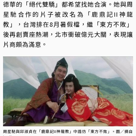
德華的「絕代雙驕」都希望找她合演。她與周
星馳合作的片子被改名為「鹿鼎記II神龍
教」，台灣排在8月暑假檔，繼「東方不敗」
後再創賣座熱潮，北市衝破億元大關，表現讓
片商頗為滿意。
周星馳與邱淑貞在「鹿鼎記II神龍教」中諧仿「東方不敗」。圖／摘自