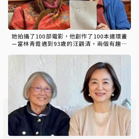
她拍攝了100部電影，他創作了100本連環畫
—當林青霞遇到93歲的汪觀清，兩個有趣的
靈魂，會碰撞出怎樣的火花？