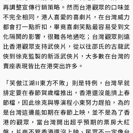
再調整宣傳行銷策略。然而台港觀眾的口味並
不完全相同，港人喜愛的喜劇片，在台灣威力
都會打一點折扣，畢竟喜劇笑點最容易受到文
化隔閡的影響，很難各地通吃；台灣觀眾則遠
比香港觀眾支持武俠片，從以往邵氏的古龍武
俠到徐克監製的新派武俠片，大多數在台灣的
賣座表現皆比在港突出許多。
「笑傲江湖II東方不敗」則是特例，台灣早就
排定要在春節賀歲檔推出，香港還沒能擠上春
節檔，因此徐克與導演程小東努力趕拍，為的
是台灣這邊能如期在春節上映，並不是為了香
港的觀眾，當台灣開出超乎預期的票房大紅
盤，片商不管香港還沒上映、民眾不一定像台