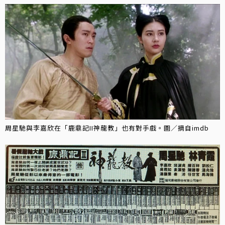
周星馳與李嘉欣在「鹿鼎記II神龍教」也有對手戲。圖／摘自imdb