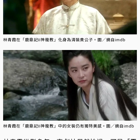
林青霞在「鹿鼎記II神龍教」化身為清裝貴公子。圖／摘自imdb
林青霞在「鹿鼎記II神龍教」中的女裝仍有獨特美感。圖／摘自imdb