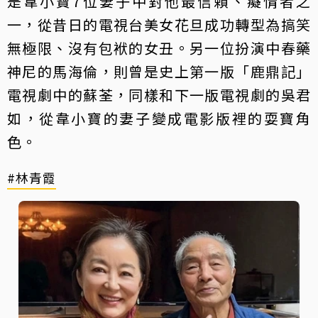
是韋小寶7位妻子中對他最信賴、癡情者之
一，從昔日的電視台美女花旦成功轉型為搞笑
無極限、沒有包袱的女丑。另一位扮演中春藥
神尼的馬海倫，則曾是史上第一版「鹿鼎記」
電視劇中的蘇荃，同樣和下一版電視劇的吳君
如，從韋小寶的妻子變成電影版裡的耍寶角
色。
#林青霞