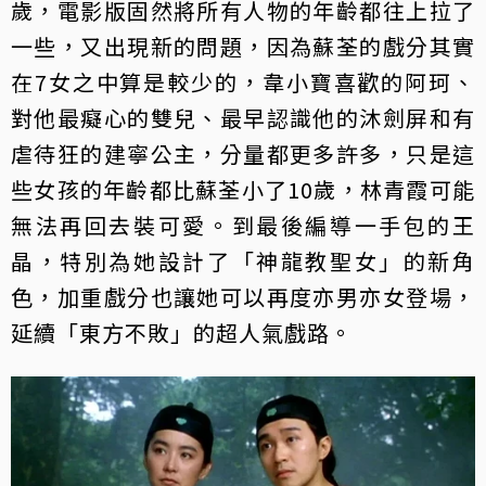
歲，電影版固然將所有人物的年齡都往上拉了
一些，又出現新的問題，因為蘇荃的戲分其實
在7女之中算是較少的，韋小寶喜歡的阿珂、
對他最癡心的雙兒、最早認識他的沐劍屏和有
虐待狂的建寧公主，分量都更多許多，只是這
些女孩的年齡都比蘇荃小了10歲，林青霞可能
無法再回去裝可愛。到最後編導一手包的王
晶，特別為她設計了「神龍教聖女」的新角
色，加重戲分也讓她可以再度亦男亦女登場，
延續「東方不敗」的超人氣戲路。