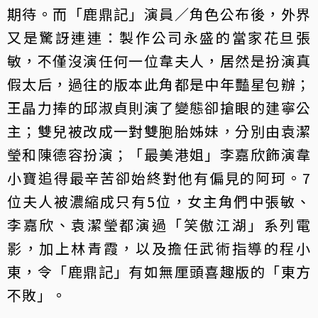
期待。而「鹿鼎記」演員／角色公布後，外界
又是驚訝連連：製作公司永盛的當家花旦張
敏，不僅沒演任何一位韋夫人，居然是扮演真
假太后，過往的版本此角都是中年豔星包辦；
王晶力捧的邱淑貞則演了變態卻搶眼的建寧公
主；雙兒被改成一對雙胞胎姊妹，分別由袁潔
瑩和陳德容扮演；「最美港姐」李嘉欣飾演韋
小寶追得最辛苦卻始終對他有偏見的阿珂。7
位夫人被濃縮成只有5位，女主角們中張敏、
李嘉欣、袁潔瑩都演過「笑傲江湖」系列電
影，加上林青霞，以及擔任武術指導的程小
東，令「鹿鼎記」有如無厘頭喜趣版的「東方
不敗」。