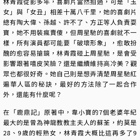
林青霞從影多年，喜劇片當然拍過，可是「玉
女」與「女丑」相差十萬八千里，她的喜劇片
總有陶大偉、孫越、許不了、方正等人負責耍
寶，她不用裝瘋賣傻，但周星馳的喜劇就不一
樣，所有演員都可能要「破壞形象」，愈敢扮
醜的愈容易搶鏡，林青霞碰上周星馳，是會受
影響跟著嘻皮笑臉？還是繼續維持高冷美？觀
眾也都很好奇。她自己則是想弄清楚周星馳紅
遍華人區的秘訣，最好的方法除了一起合作
外，還能有什麼呢？
在「鹿鼎記」原著中，韋小寶的7個老婆年紀
最大的是曾為神龍教教主夫人的蘇荃，約莫是
28、9歲的輕熟女，林青霞大概比這再多了9