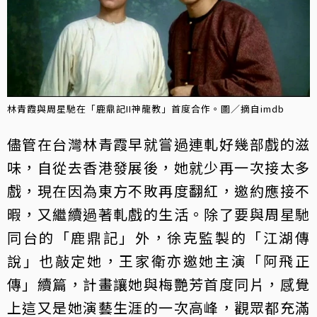
林青霞與周星馳在「鹿鼎記II神龍教」首度合作。圖／摘自imdb
儘管在台灣林青霞早就嘗過連軋好幾部戲的滋
味，自從去香港發展後，她就少再一次接太多
戲，現在因為東方不敗再度翻紅，邀約應接不
暇，又繼續過著軋戲的生活。除了要與周星馳
同台的「鹿鼎記」外，徐克監製的「江湖傳
說」也敲定她，王家衛亦邀她主演「阿飛正
傳」續篇，計畫讓她與梅艷芳首度同片，感覺
上這又是她演藝生涯的一次高峰，觀眾都充滿