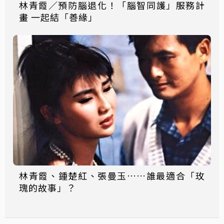
林青霞／預防腦退化！「腦智同護」服務計
畫 一起結「善緣」
林青霞、鍾楚紅、張曼玉……誰最適合「玫
瑰的故事」？