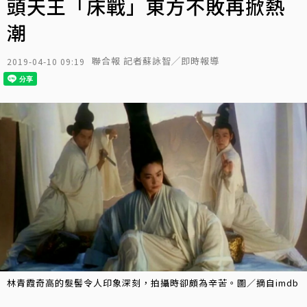
頭天王「床戰」東方不敗再掀熱
潮
聯合報 記者蘇詠智╱即時報導
2019-04-10 09:19
林青霞奇高的髮髻令人印象深刻，拍攝時卻頗為辛苦。圖／摘自imdb