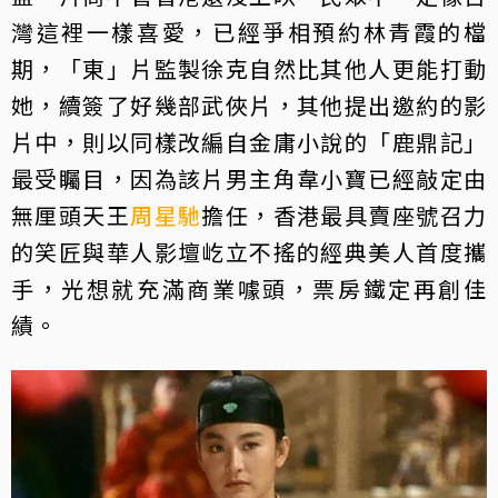
灣這裡一樣喜愛，已經爭相預約林青霞的檔
期，「東」片監製徐克自然比其他人更能打動
她，續簽了好幾部武俠片，其他提出邀約的影
片中，則以同樣改編自金庸小說的「鹿鼎記」
最受矚目，因為該片男主角韋小寶已經敲定由
無厘頭天王
周星馳
擔任，香港最具賣座號召力
的笑匠與華人影壇屹立不搖的經典美人首度攜
手，光想就充滿商業噱頭，票房鐵定再創佳
績。