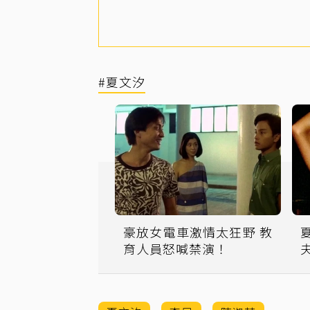
#夏文汐
豪放女電車激情太狂野 教
育人員怒喊禁演！