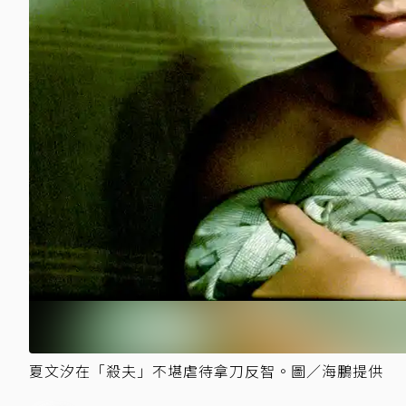
夏文汐在「殺夫」不堪虐待拿刀反智。圖／海鵬提供