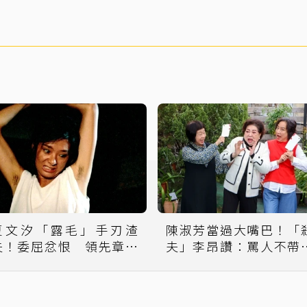
夏文汐「露毛」手刃渣
陳淑芳當過大嘴巴！「
夫！委屈忿恨 領先章子
夫」李昂讚：罵人不帶
怡40年
字