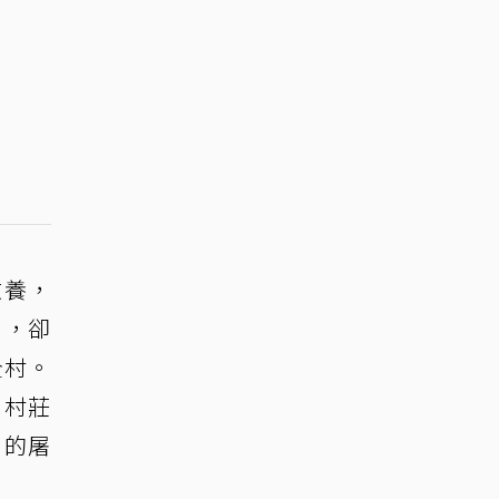
收養，
），卻
全村。
、村莊
」的屠