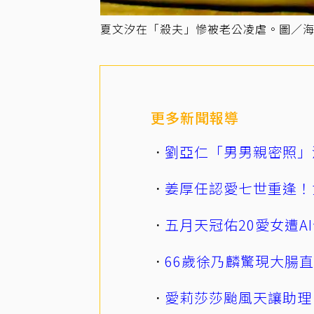
夏文汐在「殺夫」慘被老公凌虐。圖／
更多新聞報導
劉亞仁「男男親密照」
姜厚任認愛七世重逢！
五月天冠佑20愛女遭
66歲徐乃麟驚現大腸
愛莉莎莎颱風天讓助理