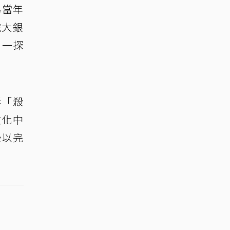
為當年
院大銀
，一探
影「殺
文化中
後以完