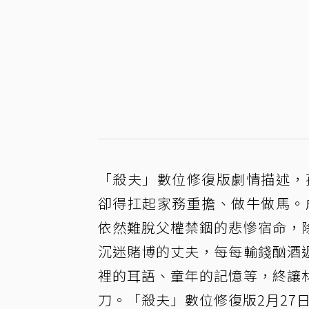
「殺夫」數位修復版劇情描述，
卻得扛起家務重擔、做牛做馬。
依然難脫父權禁錮的悲慘宿命，
沉迷賭博的丈夫，每每輸錢酗酒
裡的耳語、童年的記憶等，終讓
刀。「殺夫」數位修復版2月27