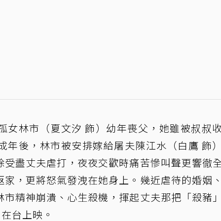
孤女林市（夏文汐 飾）幼年喪父，她雖被叔叔
成年後，林市被安排嫁給屠夫陳江水（白鷹 飾
除受盡丈夫虐打，夜夜交歡時痛苦慘叫聲更響徹
返家，更將怒氣發洩在她身上。幾近虐待的婚姻
林市精神崩潰、心生殺機，揮起丈夫那把「殺豬
日在台上映。