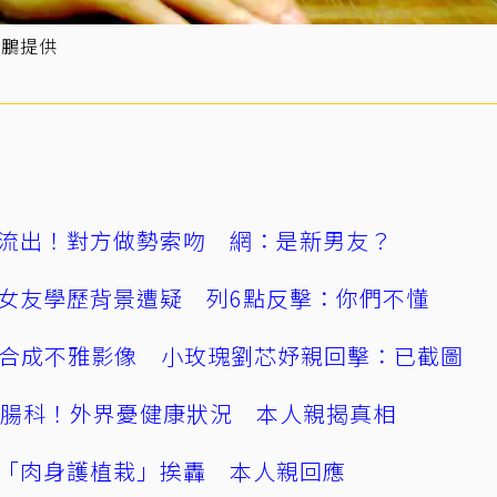
海鵬提供
流出！對方做勢索吻 網：是新男友？
女友學歷背景遭疑 列6點反擊：你們不懂
AI合成不雅影像 小玫瑰劉芯妤親回擊：已截圖
直腸科！外界憂健康狀況 本人親揭真相
「肉身護植栽」挨轟 本人親回應