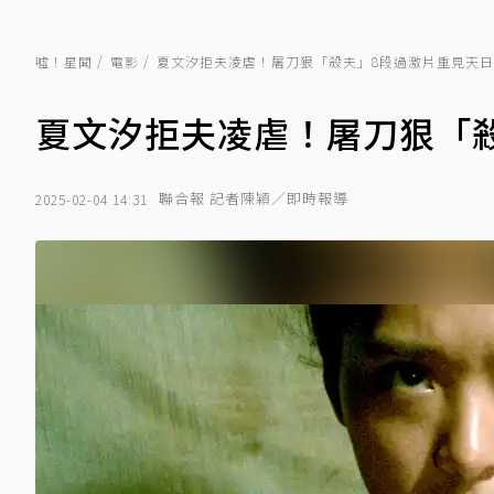
噓！星聞
電影
夏文汐拒夫凌虐！屠刀狠「殺夫」8段過激片重見天日
夏文汐拒夫凌虐！屠刀狠「
聯合報 記者陳穎／即時報導
2025-02-04 14:31