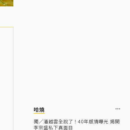
哈燒
獨／潘越雲全說了！40年感情曝光 揭開
李宗盛私下真面目