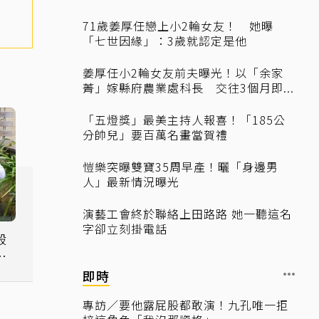
71歲姜厚任戀上小2輪女友！ 她曝
「七世因緣」：3歲就認定是他
姜厚任小2輪女友前夫曝光！以「余家
菁」嫁縣府農業處科長 交往3個月即...
「五燈獎」最美主持人報喜！「185公
分帥兒」要百萬名畫當賀禮
愷樂突曝雙寶35周早產！曬「身邊男
人」最新情況曝光
演藝工會終於聯絡上田路路 她一聽這名
字卻立刻掛電話
殺
髒
即時
專訪／要他露屁股都敢演！九孔唯一拒