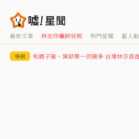
最新文章
林志玲曬帥兒照
熱門星聞
藝人
和周子瑜、葉舒華一同競爭 台灣林莎首
快訊