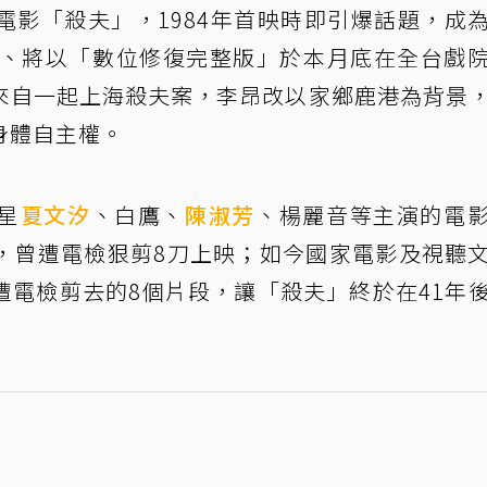
電影「殺夫」，1984年首映時即引爆話題，成
年、將以「數位修復完整版」於本月底在全台戲
來自一起上海殺夫案，李昂改以家鄉鹿港為背景
身體自主權。
星
夏文汐
、白鷹、
陳淑芳
、楊麗音等主演的電
，曾遭電檢狠剪8刀上映；如今國家電影及視聽
遭電檢剪去的8個片段，讓「殺夫」終於在41年