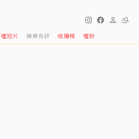
噓短片
娛樂有評
哈燒榜
噓粉