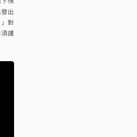
施下保
能發出
？」對
必須謹