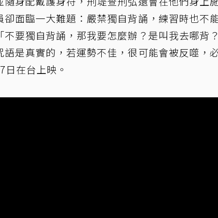
並隨身配戴護身符，刑堤查刑弘還會在他們身上
員卻面臨一大難題：嚴禁獨自背誦，練習時也不
「不要獨自背誦，那我要怎麼辦？是叫我去哪背
咒語是真實的，若運勢不佳，很可能會被反噬，
7日在台上映。