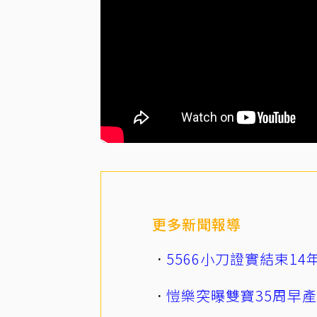
更多新聞報導
5566小刀證實結束1
愷樂突曝雙寶35周早