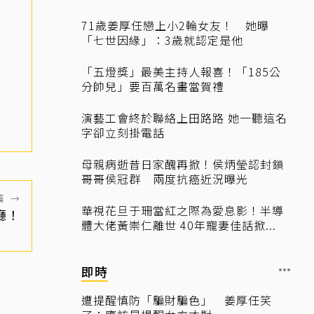
71歲姜厚任戀上小2輪女友！ 她曝
「七世因緣」：3歲就認定是他
「五燈獎」最美主持人報喜！「185公
分帥兒」要百萬名畫當賀禮
演藝工會終於聯絡上田路路 她一聽這名
字卻立刻掛電話
母親病逝昔日家醜再掀！侯炳瑩認封鎖
哥哥侯冠群 兩度抗癌近況曝光
篇
→
華視花旦于珊當紅之際為愛息影！半導
廳！
體大佬黃崇仁離世 40年寵妻佳話掀...
即時
遭提醒慎防「騙財騙色」 姜厚任笑