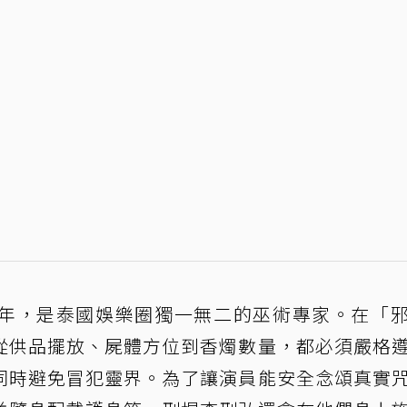
年，是泰國娛樂圈獨一無二的巫術專家。在「
從供品擺放、屍體方位到香燭數量，都必須嚴格
同時避免冒犯靈界。為了讓演員能安全念頌真實