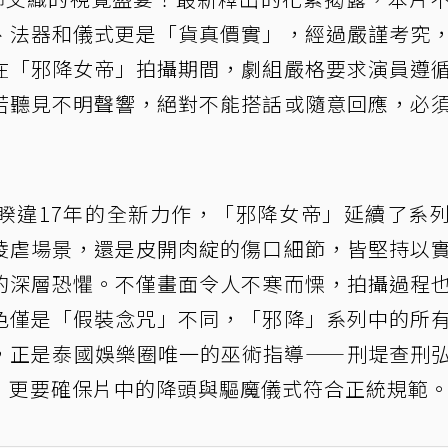
、法器和儀式更是「貨真價實」，經過嚴謹考究
在「邪降女帝」拍攝期間，劇組嚴格要求演員遵
若聽見不明聲響，絕對不能搭話或隨意回應，必
睽違17年的全新力作，「邪降女帝」延續了系
凌虐場景，還是皮開肉綻的傷口細節，皆堅持以
的深層恐懼。不僅畫面令人不寒而慄，拍攝過程
色僅是「假裝念咒」不同，「邪降」系列中的所
，正是泰國娛樂圈唯一的巫術指導——刑堤查刑
，更要確保片中的降頭與驅魔儀式符合正統規範