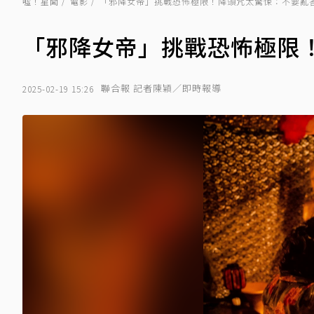
噓！星聞
電影
「邪降女帝」挑戰恐怖極限！降頭咒太驚悚：不要亂
「邪降女帝」挑戰恐怖極限
聯合報 記者陳穎／即時報導
2025-02-19 15:26