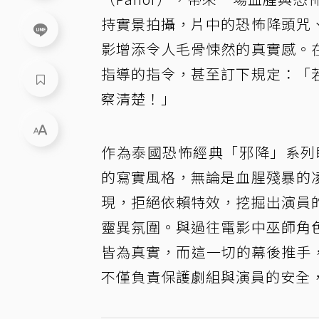
持實景拍攝，片中的恐怖降頭咒
影增添令人毛骨悚然的真實感。
指導的指令，甚至訂下規定：「
察清楚！」
作為泰國恐怖經典「邪降」系列
的寫實風格，無論是血腥殘暴的
現，拒絕依賴特效，挖掘出演員
靈異氛圍。與過往電影中巫師角
皆為真實，而這一切的幕後推手
不僅負責保護劇組與演員的安全