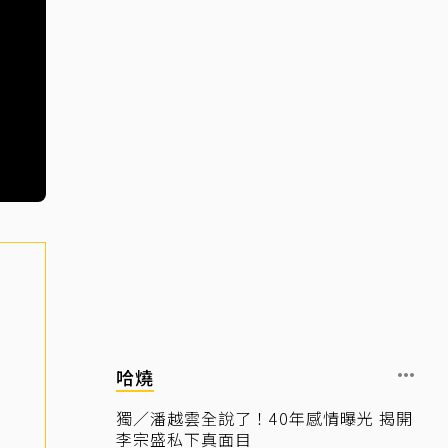
哈燒
獨／潘越雲全說了！40年感情曝光 揭開
李宗盛私下真面目