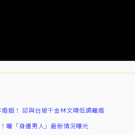
4年婚姻！ 認與台玻千金林文晴低調離婚
產！曬「身邊男人」最新情況曝光