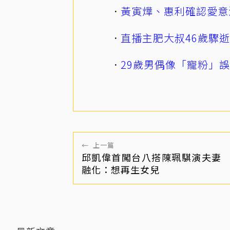
黃寅燁、惠利確認愛意
直播主肥大叔46歲驟
29歲男偶像「寵粉」
←
上一篇
邱凱偉首闖台八搭陳珮騏演夫妻
融化：想再生女兒