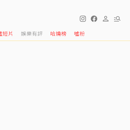
噓短片
娛樂有評
哈燒榜
噓粉