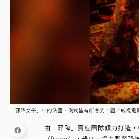
「邪降女帝」中的法器、儀式皆有所考究。圖／威視電
由「邪降」賣座團隊傾力打造，
（Panor），帶來一場血腥與