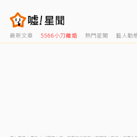
最新文章
5566小刀離婚
熱門星聞
藝人動