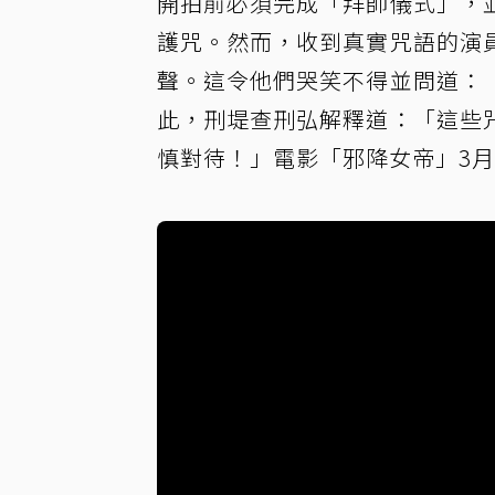
開拍前必須完成「拜師儀式」，
護咒。然而，收到真實咒語的演
聲。這令他們哭笑不得並問道：
此，刑堤查刑弘解釋道：「這些
慎對待！」電影「邪降女帝」3月