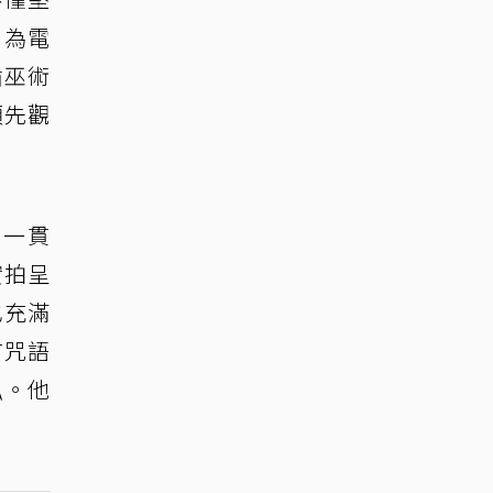
，為電
循巫術
須先觀
列一貫
實拍呈
也充滿
有咒語
弘。他
。