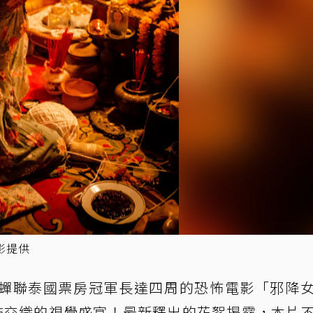
影提供
蟬聯泰國票房冠軍長達四周的恐怖電影「邪降
恐怖交織的視覺盛宴！最新釋出的花絮揭露，本片