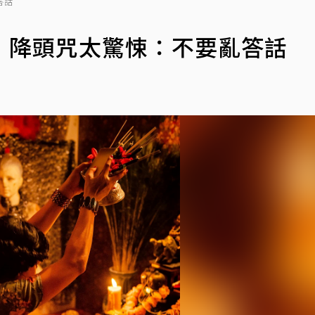
答話
！降頭咒太驚悚：不要亂答話