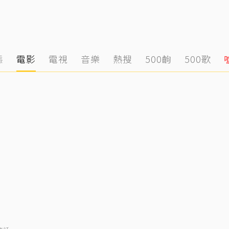
態
電影
電視
音樂
熱搜
500齣
500歌