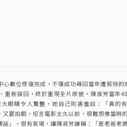
中心數位修復完成，不僅成功尋回當年遭剪除的
、重新接回，終於重現全片原貌。陳淑芳當年4
靈大眼睛令人驚艷，她自己則害羞說：「真的
，又要拍戲，坦言電影太久以前，很難想像當時
髒話」，很有氣場，讓陳淑芳謙稱：「是老爸老