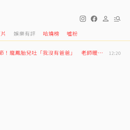
短片
娛樂有評
哈燒榜
噓粉
明金成走後第4個父親節！龍鳳胎兒吐「我沒有爸爸」 老師暖回一句話全網鼻酸
12:20