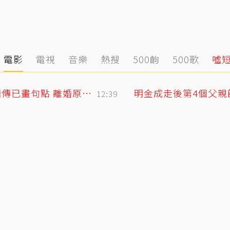
電影
電視
音樂
熱搜
500齣
500歌
噓
小刀驚爆豪門婚變！與台玻千金12年婚姻傳已畫句點 離婚原因曝光
12:39
媽缺席原因曝光
11:50