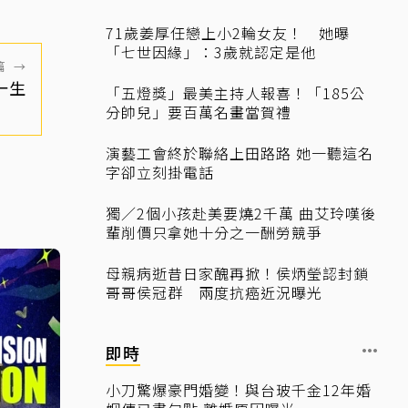
71歲姜厚任戀上小2輪女友！ 她曝
「七世因緣」：3歲就認定是他
篇
→
蘭一生
「五燈獎」最美主持人報喜！「185公
分帥兒」要百萬名畫當賀禮
演藝工會終於聯絡上田路路 她一聽這名
字卻立刻掛電話
獨／2個小孩赴美要燒2千萬 曲艾玲嘆後
輩削價只拿她十分之一酬勞競爭
母親病逝昔日家醜再掀！侯炳瑩認封鎖
哥哥侯冠群 兩度抗癌近況曝光
即時
小刀驚爆豪門婚變！與台玻千金12年婚