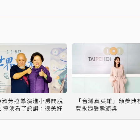
陳淑芳拉導演進小房間脫
「台灣真英雄」頒獎典
衣 導演看了誇讚：很美好
賈永婕受邀頒獎