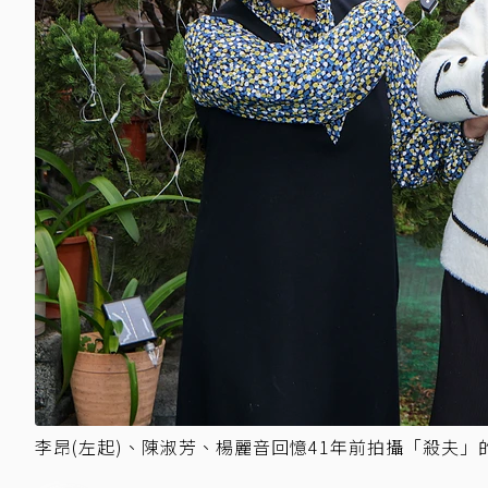
李昂(左起)、陳淑芳、楊麗音回憶41年前拍攝「殺夫