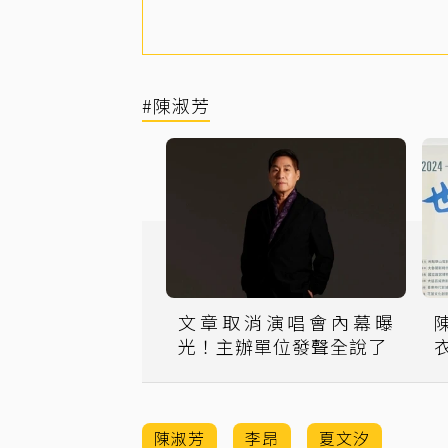
#陳淑芳
文章取消演唱會內幕曝
光！主辦單位發聲全說了
陳淑芳
李昂
夏文汐