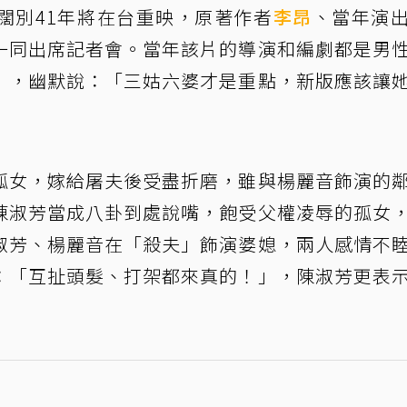
闊別41年將在台重映，原著作者
李昂
、當年演
一同出席記者會。當年該片的導演和編劇都是男
」，幽默說：「三姑六婆才是重點，新版應該讓
孤女，嫁給屠夫後受盡折磨，雖與楊麗音飾演的
陳淑芳當成八卦到處說嘴，飽受父權凌辱的孤女
淑芳、楊麗音在「殺夫」飾演婆媳，兩人感情不
：「互扯頭髮、打架都來真的！」，陳淑芳更表