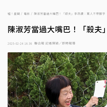
噓！星聞
電影
陳淑芳當過大嘴巴！「殺夫」李昂讚：罵人不帶髒字
陳淑芳當過大嘴巴！「殺夫
聯合報 記者陳穎／即時報導
2025-02-24 16:36