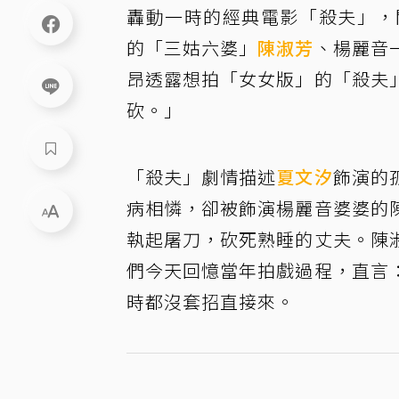
轟動一時的經典電影「殺夫」，
的「三姑六婆」
陳淑芳
、楊麗音
昂透露想拍「女女版」的「殺夫
砍。」
「殺夫」劇情描述
夏文汐
飾演的
病相憐，卻被飾演楊麗音婆婆的
執起屠刀，砍死熟睡的丈夫。陳
們今天回憶當年拍戲過程，直言
時都沒套招直接來。