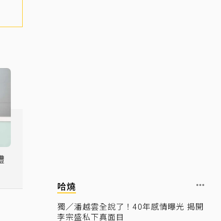
禮
哈燒
獨／潘越雲全說了！40年感情曝光 揭開
李宗盛私下真面目