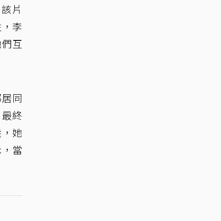
出該片
性，李
她們互
鄰居同
，最終
睦，她
示，當