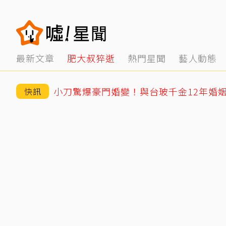
最新文章
肥大叔猝逝
熱門星聞
藝人動態
快訊
王凱靈堂曝光！白衣遺照+黑色郵筒 媽