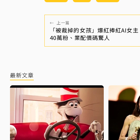
←
上一篇
「被裁掉的女孩」爆紅捧紅AI女主 
40萬粉、業配價碼驚人
最新文章