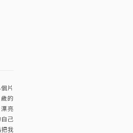
8個片
0歲的
有漂亮
的自己
媽把我