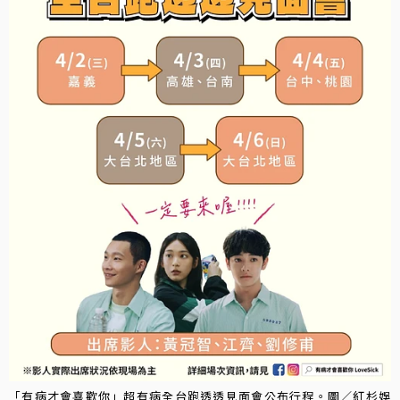
「有病才會喜歡你」超有病全台跑透透見面會公布行程。圖／紅杉娛