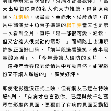
前剛舉辦完首映會的「有病才會喜歡你」，當
天出席首映會的名人也大力推薦，包含陳意
涵、
莊凱勛
、張書豪、黃尚禾、侯彥西等，在
片中飾演女主角葉子媽媽的
楊千霈
當天也是第
一次看到全片，直呼「是一部很可愛、輕鬆，
但又會讓人很感動的電影。」而網路上也湧現
許多正面好口碑，「前半段邊看邊笑，後半段
鼻酸落淚」、「今年最讓人破防的國片」、
「這幾年青春校園愛情片中互動自然，甜蜜戲
份又不讓人尷尬的」，廣受好評。
即使電影還沒正式上映，但有網友已經在特映
場5刷，「有病才會喜歡你」已經與數千名觀
眾在影廳內見面，更獨創了有病的見面互動招