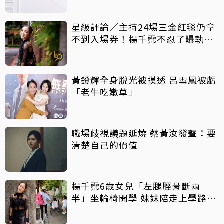
星級評論／主持24場三金紅毯仍拿
不到入場券！楊千霈不忍了曝執委
會1舉動「當場爆淚」
黃鐙輝全身脫光被摸透 呂雪鳳被虧
「老牛吃嫩草」
職場歧視議題延燒 蔡黃汝發聲：要
清楚自己的價值
楊千霈6歲女兒「左腿脛骨斷兩
半」坐輪椅開學 妹妹陪走上學路她
心疼又欣慰