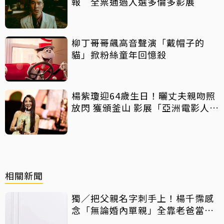
報 全票通過入選多倫多影展
柳丁哥哥飆高音聲演「戴帽子的
貓」掀粉絲童年回憶殺
楊紫瓊迎64歲生日！曬丈夫親吻照
放閃 獲頒釜山 影展「亞洲電影人
獎」
相關新聞
獨／把父親名字刺手上！楊千霈感
念「無論婚內單親」全靠老爸當後
盾