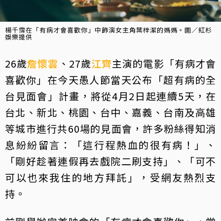
楊千霈在「有病才會喜歡你」中飾演女主角葉梓潔的媽媽。圖／紅杉
娛樂提供
26歲
詹懷雲
、27歲
江齊
主演的電影「有病才會
喜歡你」在今天愚人節當天公布「超有病的全
台見面會」計畫，將從4月2日起連續5天，在
台北、新北、桃園、台中、嘉義、台南及高雄
等城市進行共60場的見面會，許多粉絲得知消
息紛紛留言：「這行程熱血的很有病！」、
「剛好趁著連假再去戲院二刷支持」、「可不
可以也來我住的地方拜託」，受網友熱烈支
持。