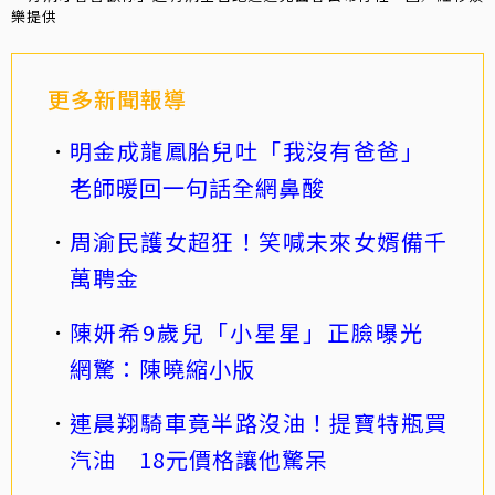
樂提供
更多新聞報導
明金成龍鳳胎兒吐「我沒有爸爸」
老師暖回一句話全網鼻酸
周渝民護女超狂！笑喊未來女婿備千
萬聘金
陳妍希9歲兒「小星星」正臉曝光
網驚：陳曉縮小版
連晨翔騎車竟半路沒油！提寶特瓶買
汽油 18元價格讓他驚呆