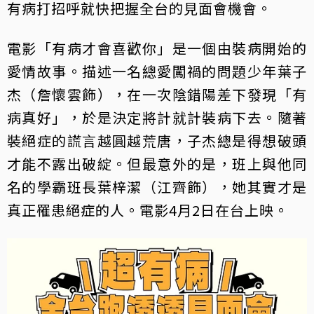
有病打招呼就快把握全台的見面會機會。
電影「有病才會喜歡你」是一個由裝病開始的
愛情故事。描述一名總愛闖禍的問題少年葉子
杰（詹懷雲飾），在一次陰錯陽差下發現「有
病真好」，於是決定將計就計裝病下去。隨著
裝絕症的謊言越圓越荒唐，子杰總是得想破頭
才能不露出破綻。但最意外的是，班上與他同
名的學霸班長葉梓潔（江齊飾），她其實才是
真正罹患絕症的人。電影4月2日在台上映。