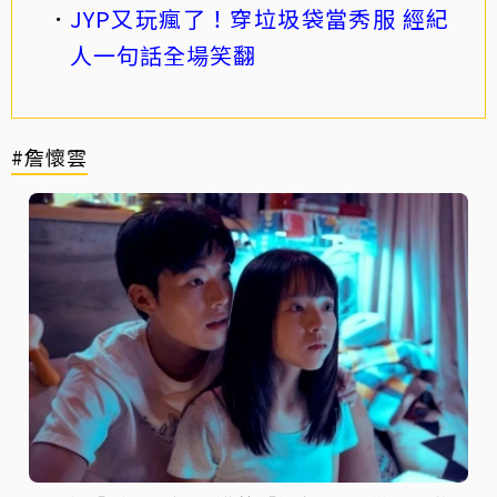
JYP又玩瘋了！穿垃圾袋當秀服 經紀
人一句話全場笑翻
#詹懷雲