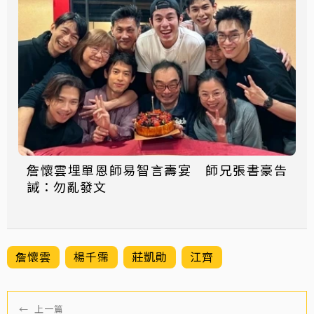
詹懷雲埋單恩師易智言壽宴 師兄張書豪告
誡：勿亂發文
詹懷雲
楊千霈
莊凱勛
江齊
←
上一篇