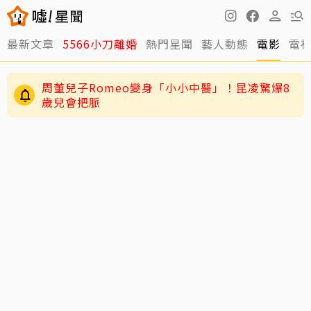
最新文章
5566小刀離婚
熱門星聞
藝人動態
電影
電
周董兒子Romeo變身「小小中醫」！昆凌驚爆8
歲兒會把脈
JYP又玩瘋了！穿垃圾袋當秀服 經紀人一句話
全場笑翻