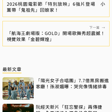
2026桃園電影節「特別放映」6強片登場 小
薰帶「鬼祖先」回娘家！
下一篇
→
「航海王劇場版：GOLD」開場歌舞秀超震撼！
視覺效果「金碧輝煌」
最新文章
「陽光女子合唱團」7.7億票房搬進
客廳！孫淑媚曝：哭完像情緒排毒
阮經天新片「狂忘警探」再傳捷