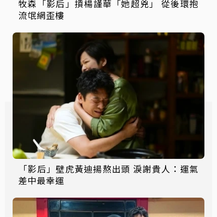
牧森「影后」摃楊謹華「她超兇」 從後環抱
流氓網歪樓
「影后」壁虎黃迪揚熬出頭 淚謝貴人：運氣
差中最幸運