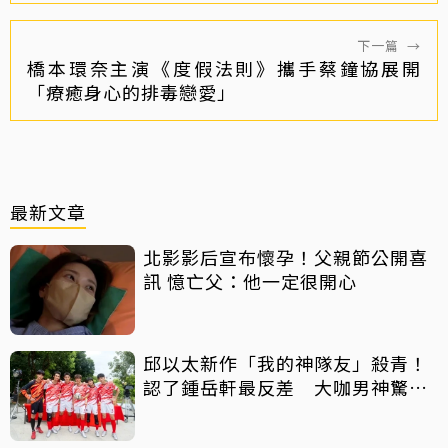
下一篇
→
橋本環奈主演《度假法則》攜手蔡鐘協展開
「療癒身心的排毒戀愛」
最新文章
北影影后宣布懷孕！父親節公開喜
訊 憶亡父：他一定很開心
邱以太新作「我的神隊友」殺青！
認了鍾岳軒最反差 大咖男神驚喜
客串