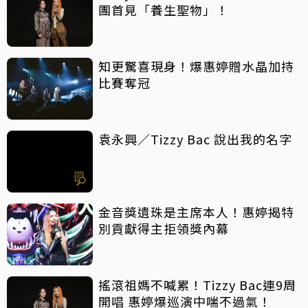
團首見「養生聖物」！
知更驚喜現身！爆惠婷贈水晶加持
比賽奪冠
袁永興／Tizzy Bac 說出我的名字
金音獎遺珠是主席本人！惠婷揭特
別貢獻得主拒領獎內幕
搖滾祖媽不喊累！Tizzy Bac連9周
開唱 惠婷爆巡演中喘不過氣！