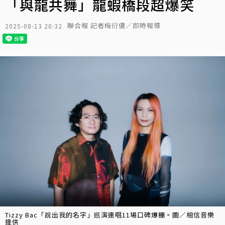
「與龍共舞」龍蝦橋段超爆笑
聯合報 記者梅衍儂／即時報導
2025-08-13 20:32
Tizzy Bac「說出我的名字」巡演連唱11場口碑爆棚。圖／相信音樂
提供