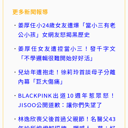
更多新聞報導
姜厚任小24歲女友遭爆「當小三有老
公小孩」女網友怒揭黑歷史
姜厚任女友遭控當小三！發千字文
「不學邏輯很難開始好好活」
兒幼年遭抱走！徐莉玲首談母子分離
內幕「巨大傷痛」
BLACKPINK出道10週年惹眾怒！
JISOO公開道歉：讓你們失望了
林逸欣喪父後首過父親節！名醫父43