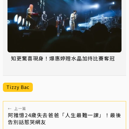
知更驚喜現身！爆惠婷贈水晶加持比賽奪冠
Tizzy Bac
←
上一篇
阿雅憶24歲失去爸爸「人生最難一課」！最後
告別話惹哭網友