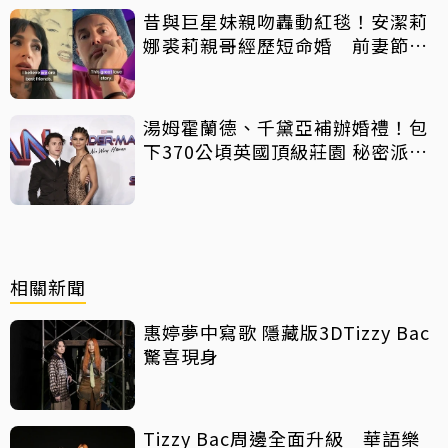
昔與巨星妹親吻轟動紅毯！安潔莉
娜裘莉親哥經歷短命婚 前妻節目
中出櫃：終於自由了
湯姆霍蘭德、千黛亞補辦婚禮！包
下370公頃英國頂級莊園 秘密派對
曝光
相關新聞
惠婷夢中寫歌 隱藏版3DTizzy Bac
驚喜現身
Tizzy Bac周邊全面升級 華語樂