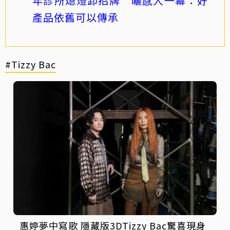
年診所熄燈卸招牌 曬感人一幕：好
產品依舊可以傳承
#Tizzy Bac
惠婷夢中寫歌 隱藏版3DTizzy Bac驚喜現身