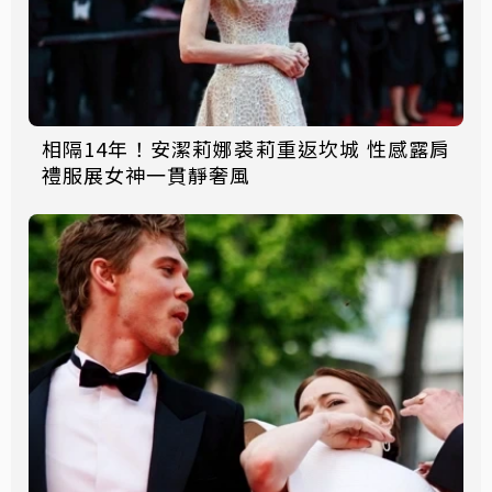
相隔14年！安潔莉娜裘莉重返坎城 性感露肩
禮服展女神一貫靜奢風