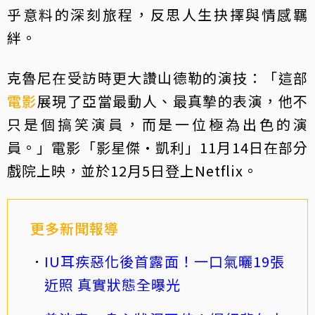
乎意料的深刻旅程，反思人生抉擇與情感羈
絆。
克魯尼在受訪時更大讚山德勒的演技：「這部
電影
展現了亞當最動人、最真摯的表演，他不
只是個搞笑演員，而是一位極為出色的演
員。」電影「影星傑·凱利」11月14日在部分
戲院上映，並於12月5日登上Netflix。
更多新聞報導
IU耳疾惡化後首露面！一口氣曬19張
近照 真實狀態全曝光