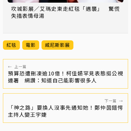
坎城影展／艾瑪史東走紅毯「遇襲」 驚慌
失措表情母湯
紅毯
電影
威尼斯影展
←
上一篇
預算恐遭刪凍逾10億！柯佳嬿罕見表態挺公視
連署 網讚：知道自己能影響很多人
下一篇
→
「神之路」要換人沒事先通知她！鄭仲茵錯愕
主持人變王宇婕