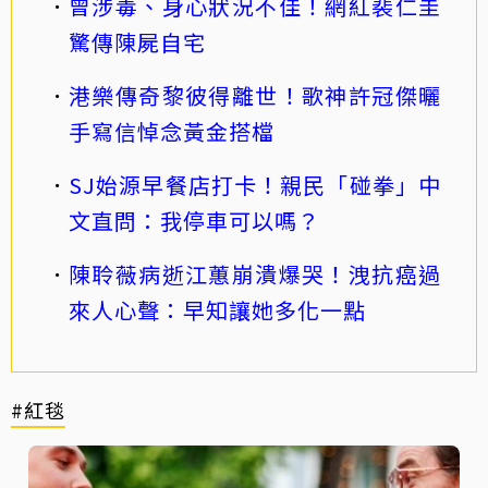
曾涉毒、身心狀況不佳！網紅裴仁圭
驚傳陳屍自宅
港樂傳奇黎彼得離世！歌神許冠傑曬
手寫信悼念黃金搭檔
SJ始源早餐店打卡！親民「碰拳」中
文直問：我停車可以嗎？
陳聆薇病逝江蕙崩潰爆哭！洩抗癌過
來人心聲：早知讓她多化一點
#紅毯