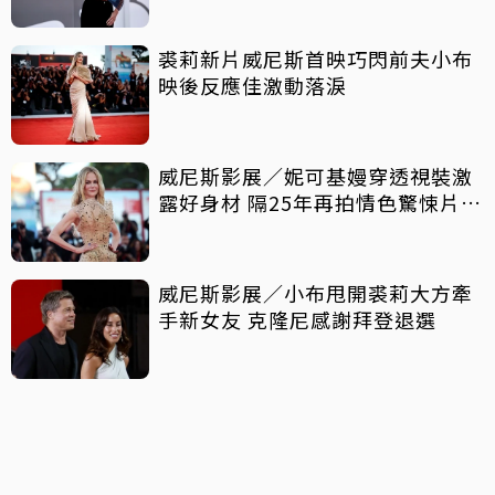
裘莉新片威尼斯首映巧閃前夫小布
映後反應佳激動落淚
威尼斯影展／妮可基嫚穿透視裝激
露好身材 隔25年再拍情色驚悚片原
因曝光
威尼斯影展／小布甩開裘莉大方牽
手新女友 克隆尼感謝拜登退選