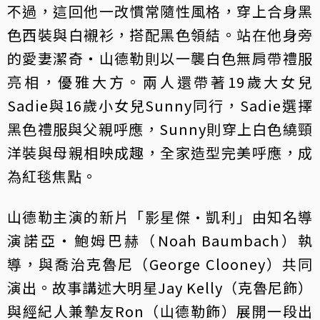
不過，這回他一改慣常隨性風格，穿上合身黑
色西裝與白襯衫，搭配黑色領結。站在他身旁
的愛妻潔奇・山德勒則以一襲白色無肩帶禮服
亮相，優雅大方。兩人還帶著19歲大女兒
Sadie與16歲小女兒Sunny同行，Sadie選擇
黑色禮服與父親呼應，Sunny則穿上白色繞頸
洋裝與母親相映成趣，全家造型完美呼應，成
為紅毯焦點。
山德勒主演的新片「影星傑·凱利」由知名導
演諾亞‧鮑姆巴赫（Noah Baumbach）執
導，與喬治克魯尼（George Clooney）共同
演出。故事講述大明星Jay Kelly（克魯尼飾）
與經紀人兼摯友Ron（山德勒飾）展開一段出