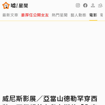
最新文章
姜厚任公開女友
熱門星聞
藝人動態
電影
電
威尼斯影展／亞當山德勒罕穿西