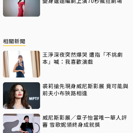
變身邋遢編劇上演70秒瘋狂劇場
相關新聞
王淨深夜突然爆哭 遭指「不挑劇
本」喊：我喜歡演戲
裘莉搶先現身威尼斯影展 竟可能與
前夫小布狹路相逢
威尼斯影展／章子怡當唯一華人評
審 雪歌妮領終身成就獎