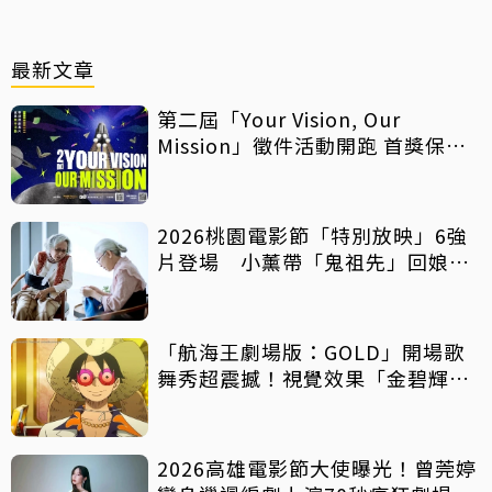
最新文章
第二屆「Your Vision, Our
Mission」徵件活動開跑 首獎保證
影像化
2026桃園電影節「特別放映」6強
片登場 小薰帶「鬼祖先」回娘
家！
「航海王劇場版：GOLD」開場歌
舞秀超震撼！視覺效果「金碧輝
煌」
2026高雄電影節大使曝光！曾莞婷