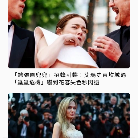
「誇張圍兜兜」招蜂引蝶！艾瑪史東坎城遇
「蟲蟲危機」嚇到花容失色秒閃退