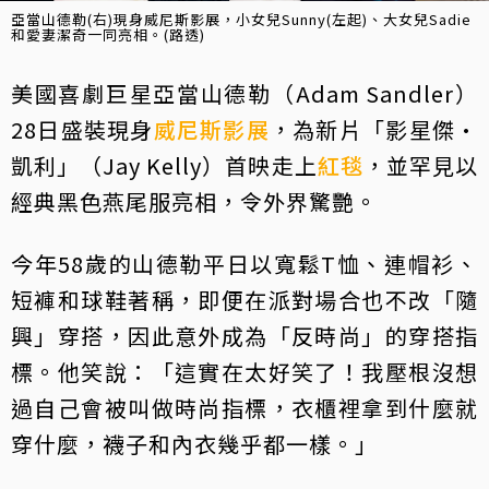
亞當山德勒(右)現身威尼斯影展，小女兒Sunny(左起)、大女兒Sadie
和愛妻潔奇一同亮相。(路透)
美國喜劇巨星亞當山德勒（Adam Sandler）
28日盛裝現身
威尼斯影展
，為新片「影星傑·
凱利」（Jay Kelly）首映走上
紅毯
，並罕見以
經典黑色燕尾服亮相，令外界驚艷。
今年58歲的山德勒平日以寬鬆T恤、連帽衫、
短褲和球鞋著稱，即便在派對場合也不改「隨
興」穿搭，因此意外成為「反時尚」的穿搭指
標。他笑說：「這實在太好笑了！我壓根沒想
過自己會被叫做時尚指標，衣櫃裡拿到什麼就
穿什麼，襪子和內衣幾乎都一樣。」