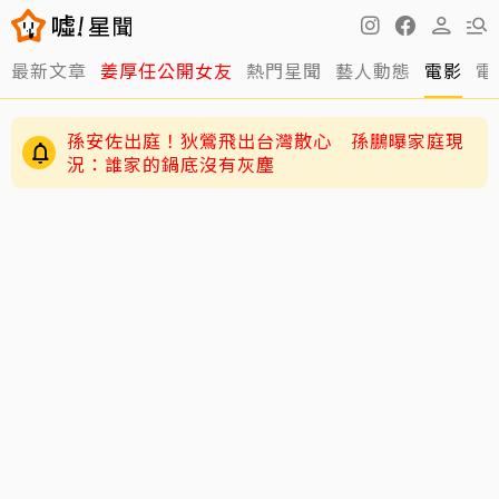
最新文章
姜厚任公開女友
熱門星聞
藝人動態
電影
電
孫安佐出庭！狄鶯飛出台灣散心 孫鵬曝家庭現
況：誰家的鍋底沒有灰塵