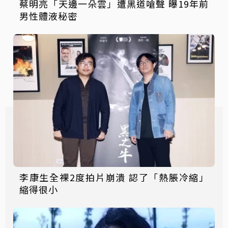
蔡明亮「天邊一朵雲」遭黑道嗆聲 曝19年前
男性體液秘密
李康生全裸2度拍片崩潰 認了「熱脹冷縮」
縮得很小