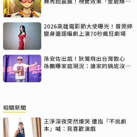
舞秀超震撼！視覺效果「金碧輝
煌」
2026高雄電影節大使曝光！曾莞婷
變身邋遢編劇上演70秒瘋狂劇場
孫安佐出庭！狄鶯飛出台灣散心
孫鵬曝家庭現況：誰家的鍋底沒有
灰塵
相關新聞
王淨深夜突然爆哭 遭指「不挑劇
本」喊：我喜歡演戲