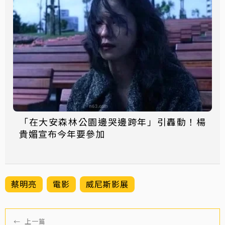
「在大安森林公園邊哭邊跨年」引轟動！楊
貴媚宣布今年要參加
蔡明亮
電影
威尼斯影展
←
上一篇