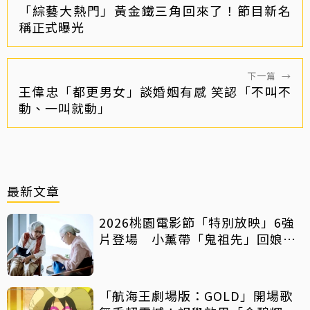
「綜藝大熱門」黃金鐵三角回來了！節目新名
稱正式曝光
下一篇
→
王偉忠「都更男女」談婚姻有感 笑認「不叫不
動、一叫就動」
最新文章
2026桃園電影節「特別放映」6強
片登場 小薰帶「鬼祖先」回娘
家！
「航海王劇場版：GOLD」開場歌