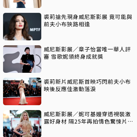
裘莉搶先現身威尼斯影展 竟可能與
前夫小布狹路相逢
威尼斯影展／章子怡當唯一華人評
審 雪歌妮領終身成就獎
裘莉新片威尼斯首映巧閃前夫小布
映後反應佳激動落淚
威尼斯影展／妮可基嫚穿透視裝激
露好身材 隔25年再拍情色驚悚片原
因曝光