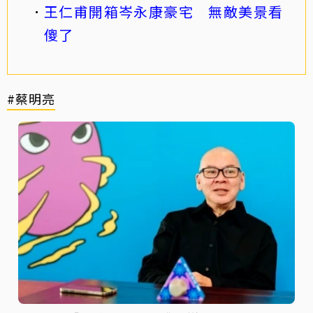
王仁甫開箱岑永康豪宅 無敵美景看
傻了
#蔡明亮