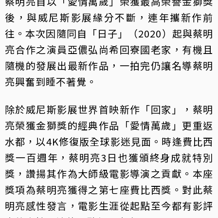
蔡明亮自以「愛情萬歲」榮獲最高榮譽金獅獎
後，與威尼斯影展緣分不斷，連年攜新作前
往。本次因隨同自「日子」（2020）起與蔡明
亮合作之演員亞儂弘尚希回寮國老家，有機且
隨機的發展出最新作品，一拍完仍讓名導蔡明
亮興奮到睡不著覺。
除於威尼斯影展世界首映新作「回家」，蔡明
亮榮獲金獅獎的經典作品「愛情萬歲」更重返
水都，以4K修復版全球影迷見面。時逢費比西
獎一百週年，蔡明亮3日也獲頒終身成就特別
獎，讚揚其作為大師級電影導演之貢獻。本座
獎項為蔡明亮獲得之第七座費比西獎。對此蔡
明亮感性發言，電影生涯從起點至今都有影評