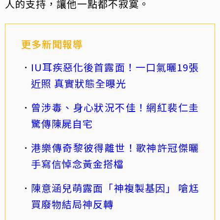
人的支持，讓他一點都不寂寞。
更多新聞報導
IU耳疾惡化後首露面！一口氣曬19張
近照 真實狀態全曝光
曾涉毒、身心狀況不佳！網紅裴仁圭
驚傳陳屍自宅
港樂傳奇黎彼得離世！歌神許冠傑曬
手寫信悼念黃金搭檔
陳意涵兒萌露面「神複製基因」 嗆尪
買廢物結局神反轉