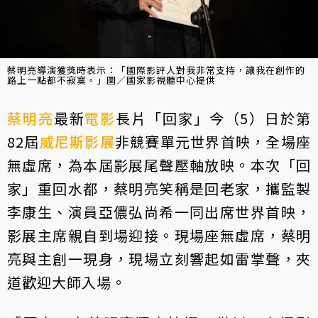
蔡明亮導演獲獎時表示：「國際影評人對我非常支持，讓我在創作的
路上一點都不寂寞。」圖／國家影視聽中心提供
蔡明亮
最新
電影
長片「回家」今（5）日於第
82屆
威尼斯影展
非競賽單元世界首映，全場座
無虛席，為本屆影展尾聲壓軸放映。本次「回
家」重回水都，蔡明亮笑稱是回老家，攜監製
李康生、演員亞儂弘尚希一同出席世界首映，
影展主席親自到場迎接。現場座無虛席，蔡明
亮與主創一現身，現場立刻響起如雷掌聲，夾
道歡迎大師入場。