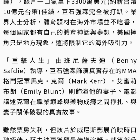
譯），該片一口氣拿下3300萬美元(約新台幣
10億元台幣)佳績，巨石強森完全被打趴。業
界人士分析，體育題材在海外市場並不吃香，
每個國家都有自己的體育神話與夢想，美國摔
角只是地方現象，這將限制它的海外吸引力。
「重擊人生」由班尼薩夫迪（Benny
Safdie）執導，巨石強森飾演真實存在的MMA
格鬥冠軍馬克‧克爾（Mark Kerr），艾蜜莉
布朗（Emily Blunt）則飾演他的妻子。電影
講述克爾在職業巔峰與藥物成癮之間掙扎、與
妻子關係破裂的真實故事。
雖然票房失利，但該片於威尼斯影展首映時口
碑極佳，薩夫迪更獲頒最佳導演獎。就算部分