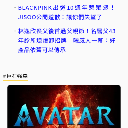
BLACKPINK出道10週年惹眾怒！
JISOO公開道歉：讓你們失望了
林逸欣喪父後首過父親節！名醫父43
年診所熄燈卸招牌 曬感人一幕：好
產品依舊可以傳承
#巨石強森