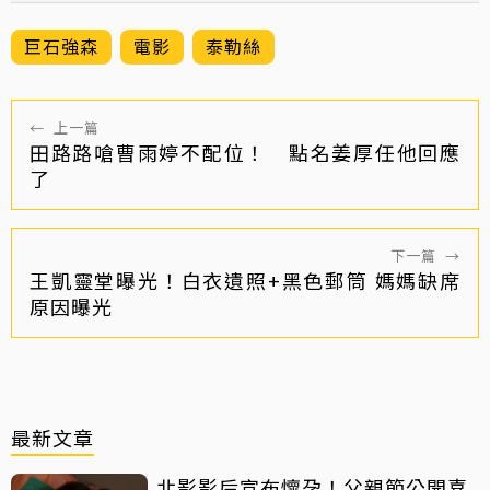
巨石強森
電影
泰勒絲
←
上一篇
田路路嗆曹雨婷不配位！ 點名姜厚任他回應
了
下一篇
→
王凱靈堂曝光！白衣遺照+黑色郵筒 媽媽缺席
原因曝光
最新文章
北影影后宣布懷孕！父親節公開喜