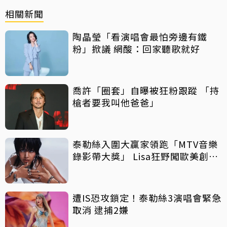
相關新聞
陶晶瑩「看演唱會最怕旁邊有鐵
粉」掀議 網酸：回家聽歌就好
喬許「圈套」自曝被狂粉跟蹤 「持
槍者要我叫他爸爸」
泰勒絲入圍大贏家領跑「MTV音樂
錄影帶大獎」 Lisa狂野闖歐美創佳
績
遭IS恐攻鎖定！泰勒絲3演唱會緊急
取消 逮捕2嫌