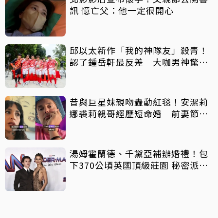
訊 憶亡父：他一定很開心
邱以太新作「我的神隊友」殺青！
認了鍾岳軒最反差 大咖男神驚喜
客串
昔與巨星妹親吻轟動紅毯！安潔莉
娜裘莉親哥經歷短命婚 前妻節目
中出櫃：終於自由了
湯姆霍蘭德、千黛亞補辦婚禮！包
下370公頃英國頂級莊園 秘密派對
曝光