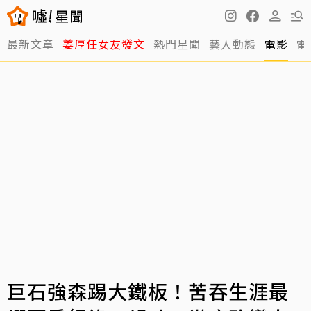
最新文章
姜厚任女友發文
熱門星聞
藝人動態
電影
電
巨石強森踢大鐵板！苦吞生涯最