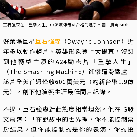
巨石強森在「重擊人生」中飾演傳奇綜合格鬥選手。圖／摘自IMDb
好萊塢巨星
巨石強森
（Dwayne Johnson）近
年多以動作鉅片、英雄形象登上大銀幕，沒想
到他轉型主演的A24勵志片「重擊人生」
（The Smashing Machine）卻慘遭滑鐵盧。
該片全美首週僅收600萬美元（約新台幣1.9億
元），創下他演藝生涯最低開片紀錄。
不過，巨石強森對此態度相當坦然。他在IG發
文寫道：「在說故事的世界裡，你不能控制票
房結果，但你能控制的是你的表演、你的投