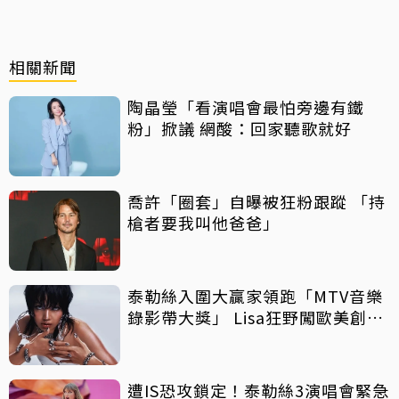
相關新聞
陶晶瑩「看演唱會最怕旁邊有鐵
粉」掀議 網酸：回家聽歌就好
喬許「圈套」自曝被狂粉跟蹤 「持
槍者要我叫他爸爸」
泰勒絲入圍大贏家領跑「MTV音樂
錄影帶大獎」 Lisa狂野闖歐美創佳
績
遭IS恐攻鎖定！泰勒絲3演唱會緊急