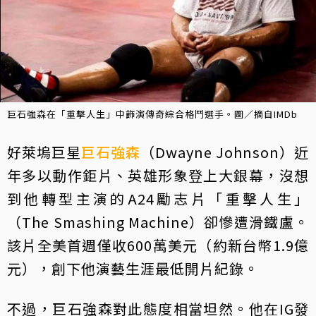
巨石強森在「重擊人生」中飾演傳奇綜合格鬥選手。圖／摘自IMDb
好萊塢巨星
巨石強森
（Dwayne Johnson）近
年多以動作鉅片、英雄形象登上大銀幕，沒想
到他轉型主演的A24勵志片「重擊人生」
（The Smashing Machine）卻慘遭滑鐵盧。
該片全美首週僅收600萬美元（約新台幣1.9億
元），創下他演藝生涯最低開片紀錄。
不過，巨石強森對此態度相當坦然。他在IG發