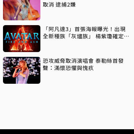
取消 逮捕2嫌
「阿凡達3」首張海報曝光！出現
全新種族「灰燼族」 楊紫瓊確定加
入
恐攻威脅取消演唱會 泰勒絲首發
聲：滿懷恐懼與愧疚