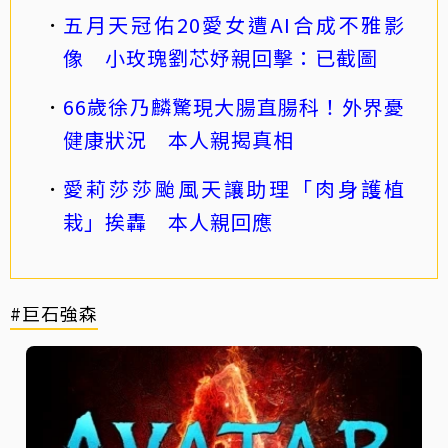
五月天冠佑20愛女遭AI合成不雅影
像 小玫瑰劉芯妤親回擊：已截圖
66歲徐乃麟驚現大腸直腸科！外界憂
健康狀況 本人親揭真相
愛莉莎莎颱風天讓助理「肉身護植
栽」挨轟 本人親回應
#巨石強森