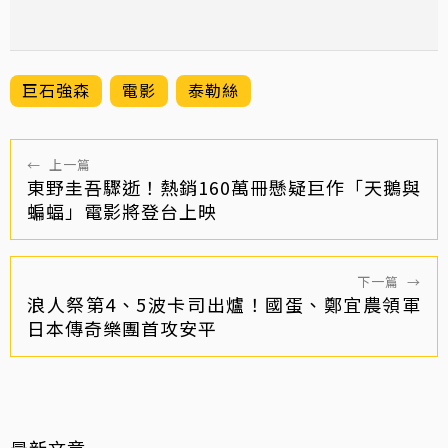
巨石強森
電影
泰勒絲
←
上一篇
東野圭吾驟逝！熱銷160萬冊懸疑巨作「天鵝與
蝙蝠」電影將登台上映
下一篇
→
浪人祭第4、5波卡司出爐！國蛋、鄭宜農領軍
日本傳奇樂團首攻安平