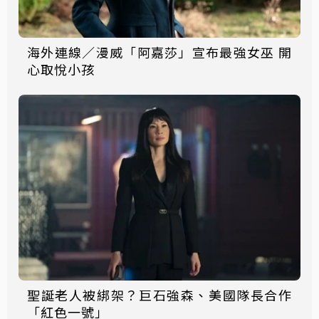
海外連線／漫威「阿嘉莎」宣布最強女巫 開
心取悅小孩
聖誕老人被綁架？巨石強森、美國隊長合作
「紅色一號」