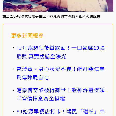
顏正國小時候就是搶手童星，靠死背劇本演戲。圖／海鵬提供
更多新聞報導
IU耳疾惡化後首露面！一口氣曬19張
近照 真實狀態全曝光
曾涉毒、身心狀況不佳！網紅裴仁圭
驚傳陳屍自宅
港樂傳奇黎彼得離世！歌神許冠傑曬
手寫信悼念黃金搭檔
SJ始源早餐店打卡！親民「碰拳」中