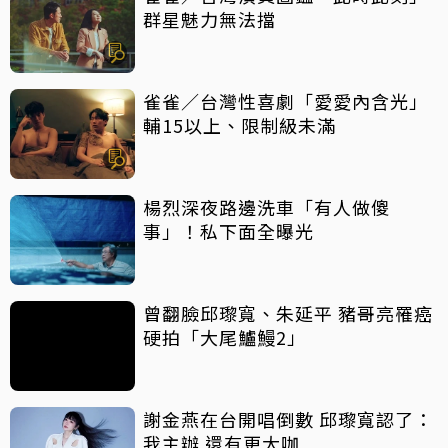
群星魅力無法擋
雀雀／台灣性喜劇「愛愛內含光」
輔15以上、限制級未滿
楊烈深夜路邊洗車「有人做傻
事」！私下面全曝光
曾翻臉邱瓈寬、朱延平 豬哥亮罹癌
硬拍「大尾鱸鰻2」
謝金燕在台開唱倒數 邱瓈寬認了：
我主辦 還有更大咖