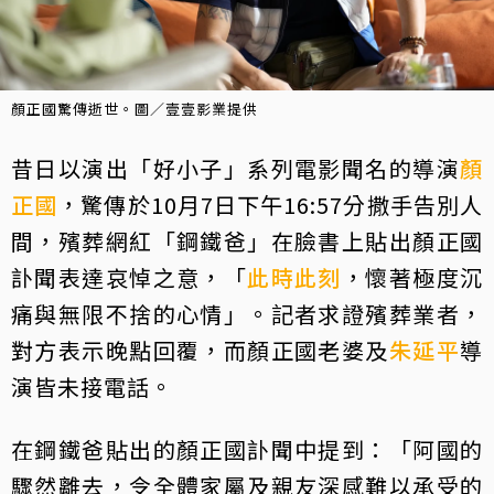
顏正國驚傳逝世。圖／壹壹影業提供
昔日以演出「好小子」系列電影聞名的導演
顏
正國
，驚傳於10月7日下午16:57分撒手告別人
間，殯葬網紅「鋼鐵爸」在臉書上貼出顏正國
訃聞表達哀悼之意，「
此時此刻
，懷著極度沉
痛與無限不捨的心情」。記者求證殯葬業者，
對方表示晚點回覆，而顏正國老婆及
朱延平
導
演皆未接電話。
在鋼鐵爸貼出的顏正國訃聞中提到：「阿國的
驟然離去，令全體家屬及親友深感難以承受的