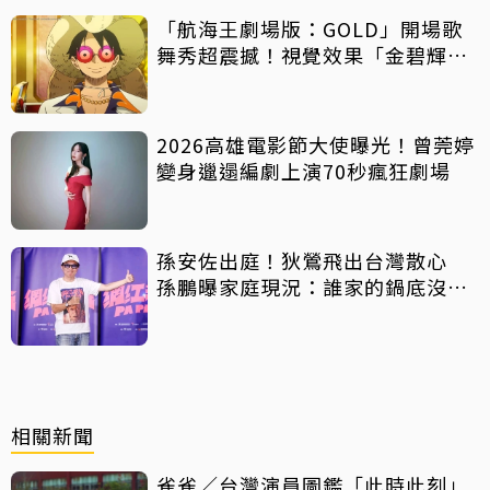
「航海王劇場版：GOLD」開場歌
舞秀超震撼！視覺效果「金碧輝
煌」
2026高雄電影節大使曝光！曾莞婷
變身邋遢編劇上演70秒瘋狂劇場
孫安佐出庭！狄鶯飛出台灣散心
孫鵬曝家庭現況：誰家的鍋底沒有
灰塵
相關新聞
雀雀／台灣演員圖鑑「此時此刻」