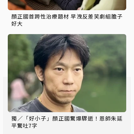
顏正國首跨性治療題材 早洩反差笑劇組膽子
好大
獨／「好小子」顏正國驚爆驟逝！恩師朱延
平驚吐7字