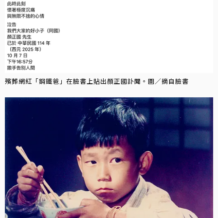
殯葬網紅「鋼鐵爸」在臉書上貼出顏正國訃聞。圖／摘自臉書