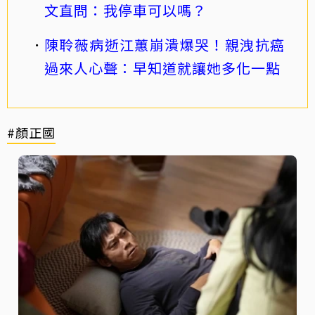
文直問：我停車可以嗎？
陳聆薇病逝江蕙崩潰爆哭！親洩抗癌
過來人心聲：早知道就讓她多化一點
#顏正國