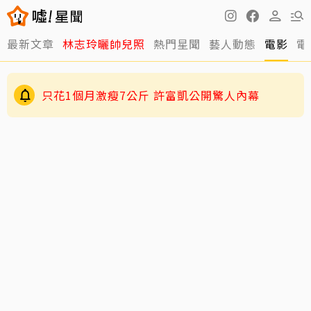
最新文章
林志玲曬帥兒照
熱門星聞
藝人動態
電影
電
只花1個月激瘦7公斤 許富凱公開驚人內幕