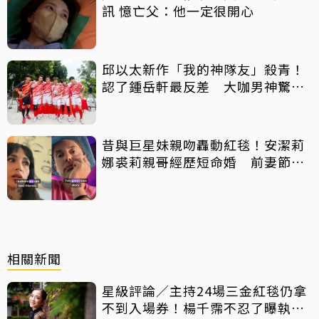
訊 憶亡父：他一定很開心
邱以太新作「我的神隊友」殺青！
認了鍾岳軒最反差 大咖男神驚喜
客串
昔與巨星妹親吻轟動紅毯！安潔莉
娜裘莉親哥經歷短命婚 前妻節目
中出櫃：終於自由了
相關新聞
星級評論／主持24場三金紅毯仍拿
不到入場券！楊千霈不忍了曝執委