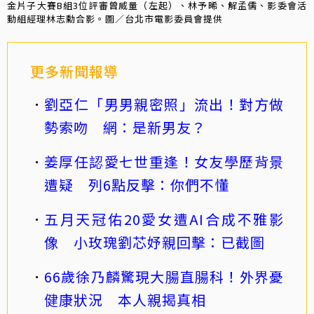
金片子大賽B組3位評審曾威量（左起）、林予晞、解孟儒、影委會活
動組經理林志勳合影。圖／台北市電影委員會提供
更多新聞報導
劉亞仁「男男親密照」流出！對方做
勢索吻 網：是新男友？
姜厚任認愛七世重逢！女友學歷背景
遭疑 列6點反擊：你們不懂
五月天冠佑20愛女遭AI合成不雅影
像 小玫瑰劉芯妤親回擊：已截圖
66歲徐乃麟驚現大腸直腸科！外界憂
健康狀況 本人親揭真相