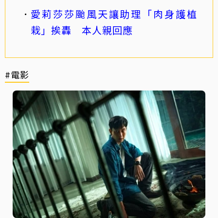
愛莉莎莎颱風天讓助理「肉身護植
栽」挨轟 本人親回應
#電影