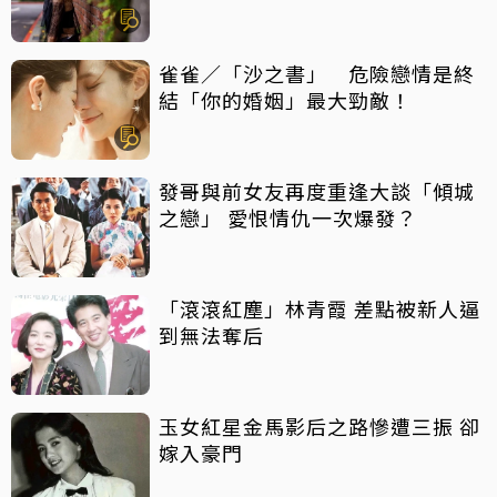
會1舉動「當場爆淚」
雀雀／「沙之書」 危險戀情是終
結「你的婚姻」最大勁敵！
發哥與前女友再度重逢大談「傾城
之戀」 愛恨情仇一次爆發？
「滾滾紅塵」林青霞 差點被新人逼
到無法奪后
玉女紅星金馬影后之路慘遭三振 卻
嫁入豪門