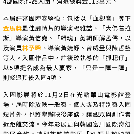
4部國際作品入圍，角逐總獎金113萬元。
本屆評審團陣容堅強，包括以「血觀音」奪下
金馬獎
最佳劇情片的導演楊雅喆、「大佛普拉
斯」導演黃信堯、「緝魂」剪輯師解孟儒，以
及演員
林予晞
、導演黃婕妤、曾威量與陳哲藝
等人。入圍作品中，許筱玟執導的「抓耙仔」
以5項提名成為最大贏家，「只是一陣一陣」
則緊追其後入圍4項。
入圍影展將於11月2日在光點華山電影館登
場，屆時除放映一般獎、個人獎及特別獎入圍
短片外，也將舉辦映後座談，讓觀眾與創作者
近距離交流。今年影展更與韓國富川國際奇幻
影展合作，特別放映該影展「XL短片放映單