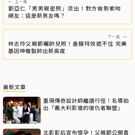
←
上一篇
劉亞仁「男男親密照」流出！對方做勢索吻
網友：這是新男友嗎？
下一篇
→
林志玲父親節曬帥兒照！墨鏡特效遮不住 完美
基因神複製帥出新高度
最新文章
重現傳奇設計師離譜行徑！名導拍
出「義大利影壇的復仇者聯盟」
北影影后宣布懷孕！父親節公開喜