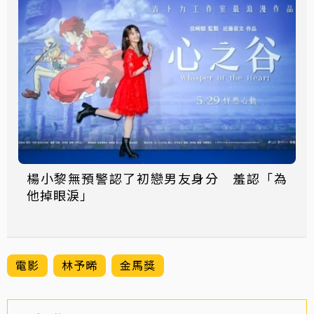
楊小黎無預警認了初戀男友身分 羞認「為
他掉眼淚」
電影
林予晞
金馬獎