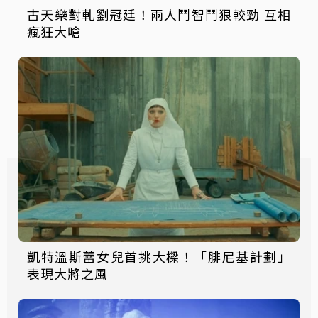
古天樂對軋劉冠廷！兩人鬥智鬥狠較勁 互相
瘋狂大嗆
凱特溫斯蕾女兒首挑大樑！「腓尼基計劃」
表現大將之風