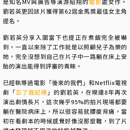
是知名MV與廣告導演游紹翔的
電影
處女作。
劉若英更因該片獲得第62屆金馬獎最佳女主角
提名。
劉若英分享入圍當下也提正在煮飯完全被嚇
到，一直以來除了工作就是以照顧兒子為樂的
她，完全沒想到自己在片子中一路躺在床上安
胎的演出能得到評審的青睞。
已經執導過電影「後來的我們」和Netflix電視
劇「
忘了我記得
」的劉若英，在暌違8年再次
演出劇情長片，這次幾乎95%的拍片現場都要
躺在醫院病床上，所以很容易就腰痠背痛，當
初在看劇本的時候感覺好像沒那麼難，到了片