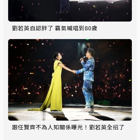
劉若英自認胖了 霸氣喊唱到80歲
跟任賢齊不為人知關係曝光！劉若英全招了