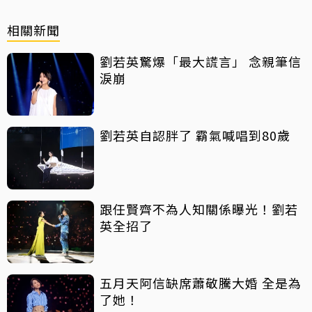
相關新聞
劉若英驚爆「最大謊言」 念親筆信
淚崩
劉若英自認胖了 霸氣喊唱到80歲
跟任賢齊不為人知關係曝光！劉若
英全招了
五月天阿信缺席蕭敬騰大婚 全是為
了她！