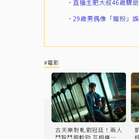
直播主肥大叔46歲驟
29歲男偶像「寵粉」
#電影
古天樂對軋劉冠廷！兩人
鬥智鬥狠較勁 互相瘋狂大