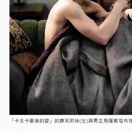
「卡夫卡最後的愛」的康芙莉絲(左)與男主角薩賓塔布