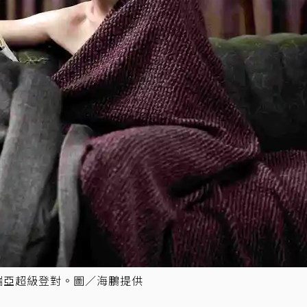
瑞亞超級登對。圖／海鵬提供