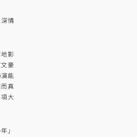
以深情
兩地影
演文豪
飾演能
雅而真
三項大
一年」