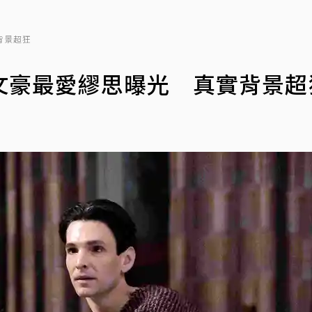
背景超狂
文豪最愛繆思曝光 真實背景超