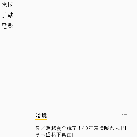
。由德國
聯手執
。電影
哈燒
獨／潘越雲全說了！40年感情曝光 揭開
李宗盛私下真面目