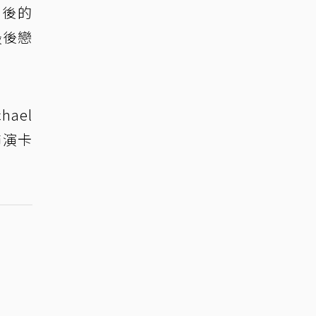
最後的
的最後戀
ael
飾演卡