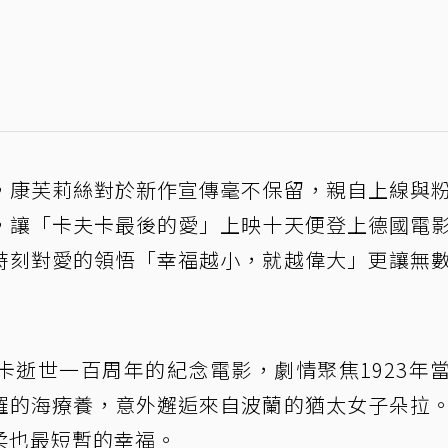
，康芙莉絲對於新作宣傳毫不保留，親自上線與
，讓「卡夫卡最後的愛」上映十天便登上德國電
時刻對愛的領悟「幸福越小，就越偉大」更讓無
卡逝世一百周年的紀念電影，劇情聚焦1923年
羅的海療養，意外邂逅來自波蘭的猶太女子朵拉
柔也最短暫的幸福。