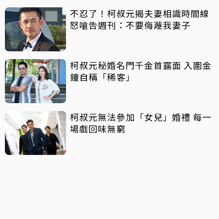
不忍了！柯叔元揭夫妻相識時間線
怒嗆告週刊：不要侮蔑我妻子
柯叔元秘婚名門千金首露面 入圍金
鐘自稱「稀客」
柯叔元無法參加「女兒」婚禮 每一
場戲回味無窮