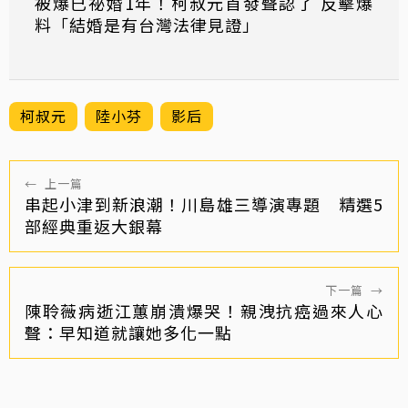
被爆已祕婚1年！柯叔元首發聲認了 反擊爆
料「結婚是有台灣法律見證」
柯叔元
陸小芬
影后
←
上一篇
串起小津到新浪潮！川島雄三導演專題 精選5
部經典重返大銀幕
下一篇
→
陳聆薇病逝江蕙崩潰爆哭！親洩抗癌過來人心
聲：早知道就讓她多化一點