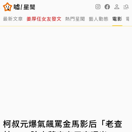
最新文章
姜厚任女友發文
熱門星聞
藝人動態
電影
電
柯叔元爆氣飆罵金馬影后「老查