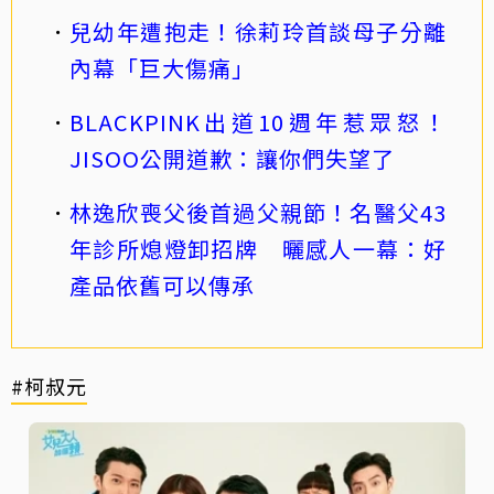
兒幼年遭抱走！徐莉玲首談母子分離
內幕「巨大傷痛」
BLACKPINK出道10週年惹眾怒！
JISOO公開道歉：讓你們失望了
林逸欣喪父後首過父親節！名醫父43
年診所熄燈卸招牌 曬感人一幕：好
產品依舊可以傳承
#柯叔元