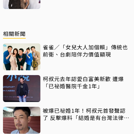
曝光
相關新聞
雀雀／「女兒大人加個賴」傳統也
前衛、台劇陪伴力價值顯現
柯叔元去年認愛白富美新歡 遭爆
「已祕婚醫院千金1年」
被爆已祕婚1年！柯叔元首發聲認
了 反擊爆料「結婚是有台灣法律見
證」