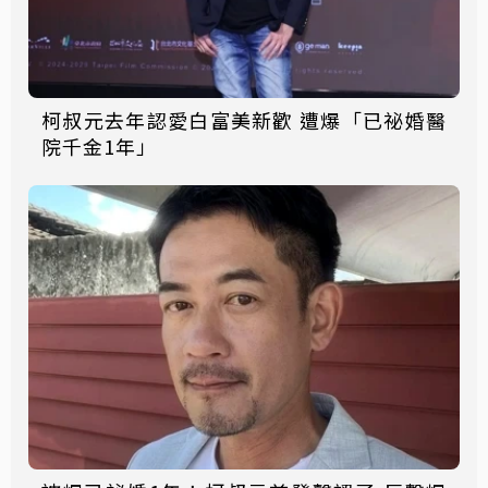
柯叔元去年認愛白富美新歡 遭爆「已祕婚醫
院千金1年」