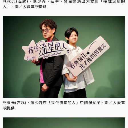
柯叔元(左起)、陳少卉、左寧、吳昆達演出大愛劇「接住流星的
人」。圖／大愛電視提供
柯叔元(左起)、陳少卉在「接住流星的人」中飾演父子。圖／大愛電
視提供