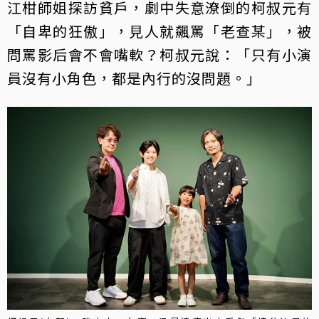
江柑師姐探訪貧戶，劇中失意潦倒的柯叔元有
「自卑的狂傲」，見人就飆罵「老查某」，被
問罵影后會不會嘴軟？柯叔元說：「只有小演
員沒有小角色，都是內行的沒問題。」