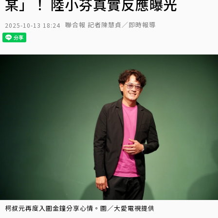
某」！ 陸小芬真實反應曝光
聯合報 記者陳慧貞／即時報導
2025-10-13 18:24
柯叔元再度入圍金鐘分享心情。圖／大愛電視提供