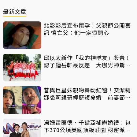
最新文章
北影影后宣布懷孕！父親節公開喜
訊 憶亡父：他一定很開心
邱以太新作「我的神隊友」殺青！
認了鍾岳軒最反差 大咖男神驚喜
客串
昔與巨星妹親吻轟動紅毯！安潔莉
娜裘莉親哥經歷短命婚 前妻節目
中出櫃：終於自由了
湯姆霍蘭德、千黛亞補辦婚禮！包
下370公頃英國頂級莊園 秘密派對