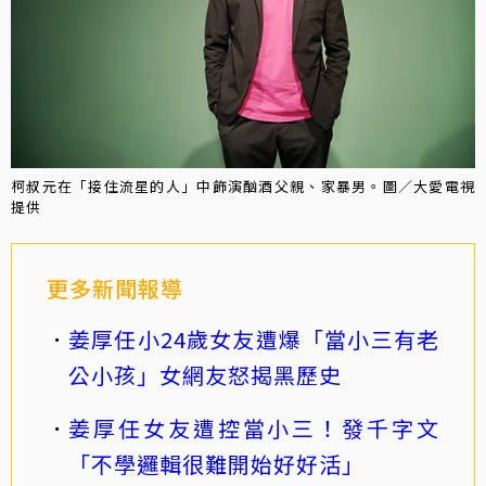
柯叔元在「接住流星的人」中飾演酗酒父親、家暴男。圖／大愛電視
提供
更多新聞報導
姜厚任小24歲女友遭爆「當小三有老
公小孩」女網友怒揭黑歷史
姜厚任女友遭控當小三！發千字文
「不學邏輯很難開始好好活」