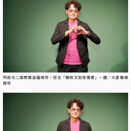
柯叔元二度問鼎金鐘視帝，坦言「期待又怕受傷害」。圖／大愛電視
提供