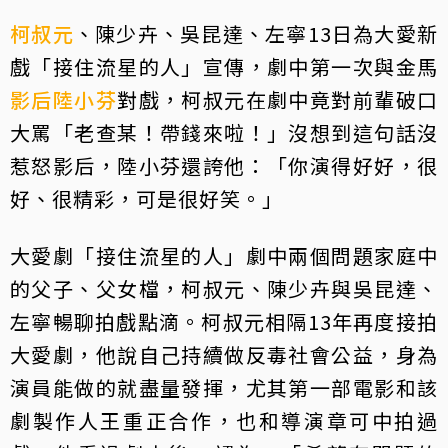
柯叔元
、陳少卉、吳昆達、左寧13日為大愛新
戲「接住流星的人」宣傳，劇中第一次與金馬
影后
陸小芬
對戲，柯叔元在劇中竟對前輩破口
大罵「老查某！帶錢來啦！」沒想到這句話沒
惹怒影后，陸小芬還誇他：「你演得好好，很
好、很精彩，可是很好笑。」
大愛劇「接住流星的人」劇中兩個問題家庭中
的父子、父女檔，柯叔元、陳少卉與吳昆達、
左寧暢聊拍戲點滴。柯叔元相隔13年再度接拍
大愛劇，他說自己持續做反毒社會公益，身為
演員能做的就盡量發揮，尤其第一部電影和該
劇製作人王重正合作，也和導演章可中拍過