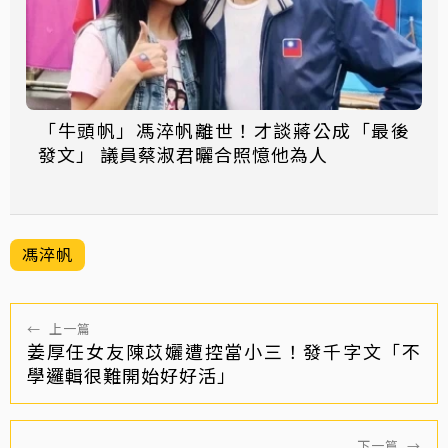
「牛頭帆」馮淬帆離世！才談蔣公成「最後
發文」 議員蔡淑君曬合照憶他為人
馮淬帆
←
上一篇
姜厚任女友陳苡孋遭控當小三！發千字文「不
學邏輯很難開始好好活」
下一篇
→