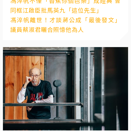
馮淬帆不僅「香蕉你個芭樂」成經典 曾
同框江啟臣批馬英九「這位先生」
馮淬帆離世！才談蔣公成「最後發文」
議員蔡淑君曬合照憶他為人