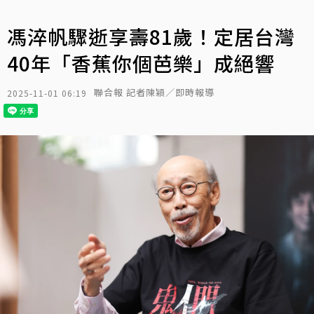
馮淬帆驟逝享壽81歲！定居台灣
40年「香蕉你個芭樂」成絕響
聯合報 記者陳穎／即時報導
2025-11-01 06:19