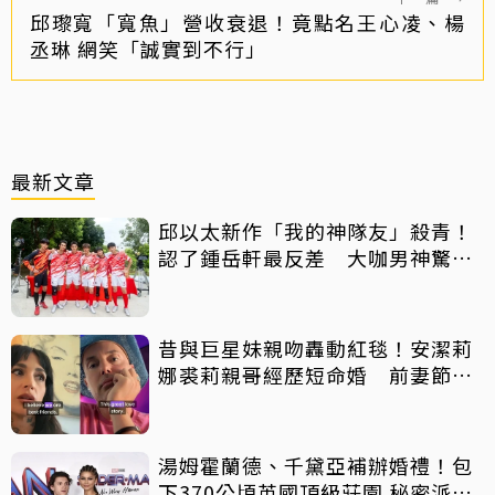
邱瓈寬「寬魚」營收衰退！竟點名王心凌、楊
丞琳 網笑「誠實到不行」
最新文章
邱以太新作「我的神隊友」殺青！
認了鍾岳軒最反差 大咖男神驚喜
客串
昔與巨星妹親吻轟動紅毯！安潔莉
娜裘莉親哥經歷短命婚 前妻節目
中出櫃：終於自由了
湯姆霍蘭德、千黛亞補辦婚禮！包
下370公頃英國頂級莊園 秘密派對