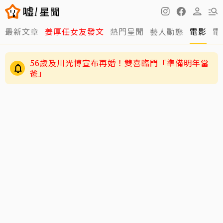
最新文章
姜厚任女友發文
熱門星聞
藝人動態
電影
電
56歲及川光博宣布再婚！雙喜臨門「準備明年當
爸」