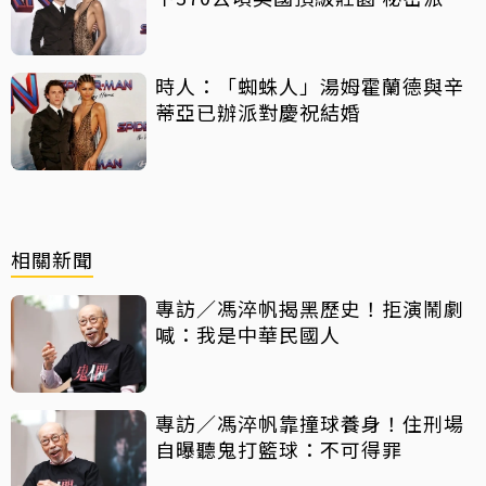
曝光
時人：「蜘蛛人」湯姆霍蘭德與辛
蒂亞已辦派對慶祝結婚
相關新聞
專訪／馮淬帆揭黑歷史！拒演鬧劇
喊：我是中華民國人
專訪／馮淬帆靠撞球養身！住刑場
自曝聽鬼打籃球：不可得罪