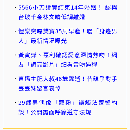
5566小刀證實結束14年婚姻！ 認與
台玻千金林文晴低調離婚
愷樂突曝雙寶35周早產！曬「身邊男
人」最新情況曝光
黃寅燁、惠利確認愛意深情熱吻！網
友「調亮影片」細看舌吻過程
直播主肥大叔46歲驟逝！昔競爭對手
丟丟妹留言哀悼
29歲男偶像「寵粉」誤觸法遭警約
談！公開露面呼籲遵守法規