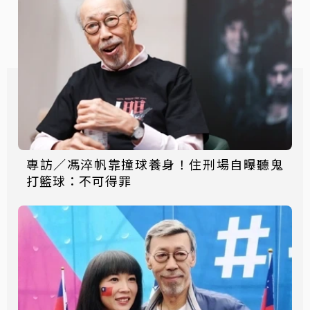
專訪／馮淬帆靠撞球養身！住刑場自曝聽鬼
打籃球：不可得罪