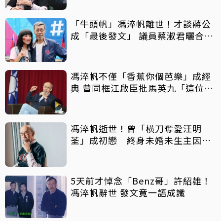
「牛頭帆」馮淬帆離世！才談蔣公
成「最後發文」 議員蔡淑君曬合照
憶他為人
馮淬帆不僅「香蕉你個芭樂」成經
典 曾同框江啟臣批馬英九「這位先
生」
馮淬帆逝世！曾「橫刀奪愛汪明
荃」成初戀 終身未婚未生主因曝
光
5天前才悼念「Benz哥」許紹雄！
馮淬帆辭世 發文竟一語成讖