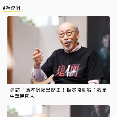
#馮淬帆
專訪／馮淬帆揭黑歷史！拒演鬧劇喊：我是
中華民國人