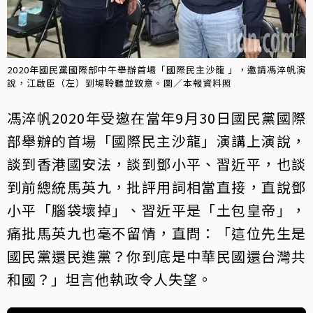
2020年國民黨國際部中午舉辦首場「國際民主沙龍 」，邀請馮淬帆演
說，江啟臣（左）到場聆聽並致意。圖／本報資料照
馮淬帆2020年受邀在當年9月30日國民黨國際
部舉辦的首場「國際民主沙龍」演講上演說，
談到香港國安法，談到鄧小平、習近平，也談
到前總統馬英九，批評用詞相當直接，直說鄧
小平「腦袋壞掉」、習近平是「土包皇帝」，
痛批馬英九也毫不留情，直問：「這位先生是
國民黨還民進黨？你到底是中華民國還台灣共
和國？」坦言他執政令人失望。