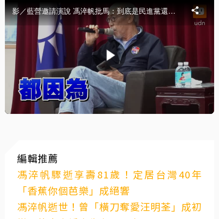
編輯推薦
馮淬帆驟逝享壽81歲！定居台灣40年
「香蕉你個芭樂」成絕響
馮淬帆逝世！曾「橫刀奪愛汪明荃」成初