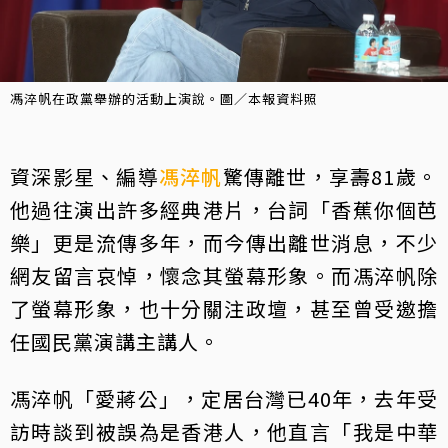
馮淬帆在政黨舉辦的活動上演說。圖／本報資料照
資深影星、編導
馮淬帆
驚傳離世，享壽81歲。
他過往演出許多經典港片，台詞「香蕉你個芭
樂」更是流傳多年，而今傳出離世消息，不少
網友留言哀悼，懷念其螢幕形象。而馮淬帆除
了螢幕形象，也十分關注政壇，甚至曾受邀擔
任國民黨演講主講人。
馮淬帆「愛蔣公」，定居台灣已40年，去年受
訪時談到被誤為是香港人，他直言「我是中華