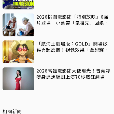
影像化
2026桃園電影節「特別放映」6強
片登場 小薰帶「鬼祖先」回娘
家！
「航海王劇場版：GOLD」開場歌
舞秀超震撼！視覺效果「金碧輝
煌」
2026高雄電影節大使曝光！曾莞婷
變身邋遢編劇上演70秒瘋狂劇場
相關新聞