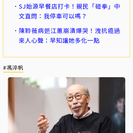
SJ始源早餐店打卡！親民「碰拳」中
文直問：我停車可以嗎？
陳聆薇病逝江蕙崩潰爆哭！洩抗癌過
來人心聲：早知讓她多化一點
#馮淬帆