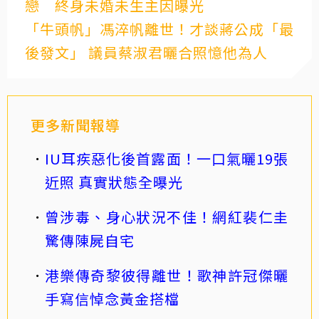
戀 終身未婚未生主因曝光
「牛頭帆」馮淬帆離世！才談蔣公成「最
後發文」 議員蔡淑君曬合照憶他為人
更多新聞報導
IU耳疾惡化後首露面！一口氣曬19張
近照 真實狀態全曝光
曾涉毒、身心狀況不佳！網紅裴仁圭
驚傳陳屍自宅
港樂傳奇黎彼得離世！歌神許冠傑曬
手寫信悼念黃金搭檔