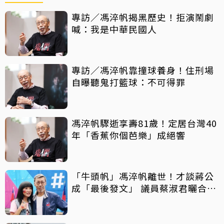
專訪／馮淬帆揭黑歷史！拒演鬧劇
喊：我是中華民國人
專訪／馮淬帆靠撞球養身！住刑場
自曝聽鬼打籃球：不可得罪
馮淬帆驟逝享壽81歲！定居台灣40
年「香蕉你個芭樂」成絕響
「牛頭帆」馮淬帆離世！才談蔣公
成「最後發文」 議員蔡淑君曬合照
憶他為人