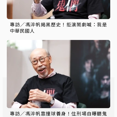
專訪／馮淬帆揭黑歷史！拒演鬧劇喊：我是
中華民國人
專訪／馮淬帆靠撞球養身！住刑場自曝聽鬼