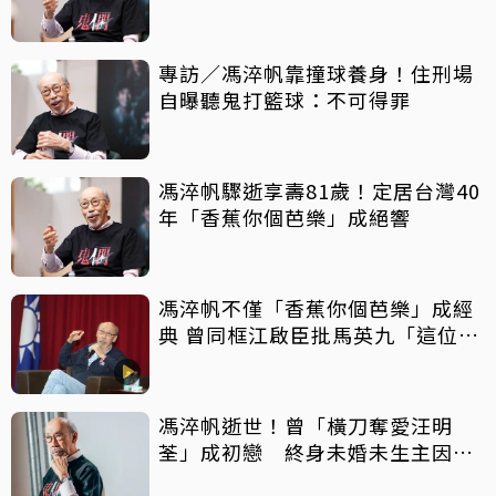
專訪／馮淬帆靠撞球養身！住刑場
自曝聽鬼打籃球：不可得罪
馮淬帆驟逝享壽81歲！定居台灣40
年「香蕉你個芭樂」成絕響
馮淬帆不僅「香蕉你個芭樂」成經
典 曾同框江啟臣批馬英九「這位先
生」
馮淬帆逝世！曾「橫刀奪愛汪明
荃」成初戀 終身未婚未生主因曝
光