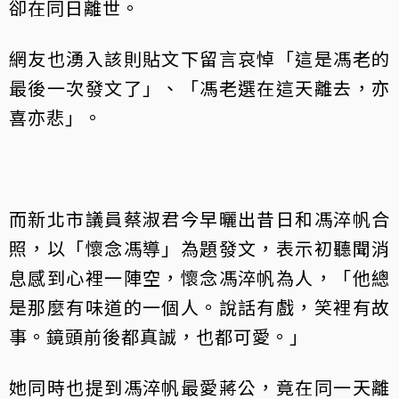
卻在同日離世。
網友也湧入該則貼文下留言哀悼「這是馮老的
最後一次發文了」、「馮老選在這天離去，亦
喜亦悲」。
而新北市議員蔡淑君今早曬出昔日和馮淬帆合
照，以「懷念馮導」為題發文，表示初聽聞消
息感到心裡一陣空，懷念馮淬帆為人，「他總
是那麼有味道的一個人。說話有戲，笑裡有故
事。鏡頭前後都真誠，也都可愛。」
她同時也提到馮淬帆最愛蔣公，竟在同一天離