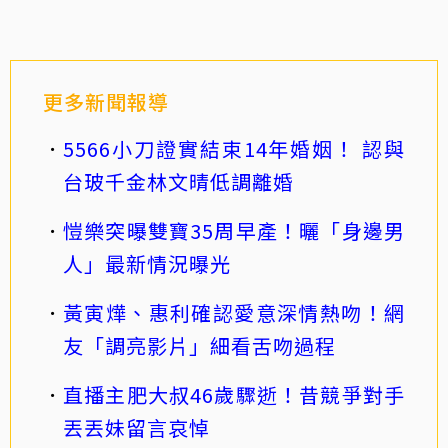
更多新聞報導
5566小刀證實結束14年婚姻！ 認與
台玻千金林文晴低調離婚
愷樂突曝雙寶35周早產！曬「身邊男
人」最新情況曝光
黃寅燁、惠利確認愛意深情熱吻！網
友「調亮影片」細看舌吻過程
直播主肥大叔46歲驟逝！昔競爭對手
丟丟妹留言哀悼