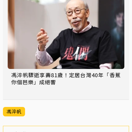
馮淬帆驟逝享壽81歲！定居台灣40年「香蕉
你個芭樂」成絕響
馮淬帆