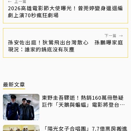
←
上一篇
2026高雄電影節大使曝光！曾莞婷變身邋遢編
劇上演70秒瘋狂劇場
下一篇
→
孫安佐出庭！狄鶯飛出台灣散心 孫鵬曝家庭
現況：誰家的鍋底沒有灰塵
最新文章
東野圭吾驟逝！熱銷160萬冊懸疑
巨作「天鵝與蝙蝠」電影將登台上
映
「陽光女子合唱團」7.7億票房搬進