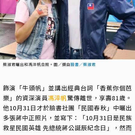
蔡淑君曬出和馮淬帆合照。圖／擷自
臉書／蔡淑君
飾演「牛頭帆」並講出經典台詞「香蕉你個芭
樂」的資深演員
馮淬帆
驚傳離世，享壽81歲。
他10月31日才於臉書社團「民國春秋」中曬出
多張蔣中正照片，並寫下：「10月31日是民族
救星民國英雄 先總統蔣公誕辰紀念日」，然而