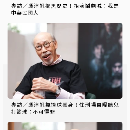
專訪／馮淬帆揭黑歷史！拒演鬧劇喊：我是
中華民國人
專訪／馮淬帆靠撞球養身！住刑場自曝聽鬼
打籃球：不可得罪