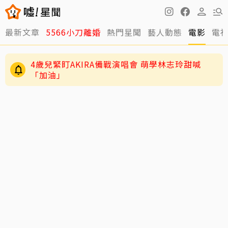
最新文章
5566小刀離婚
熱門星聞
藝人動態
電影
電
4歲兒緊盯AKIRA備戰演唱會 萌學林志玲甜喊
「加油」
29歲男偶像「寵粉」誤觸法遭警約談！公開露面
呼籲遵守法規