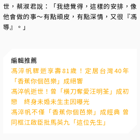
世，蔡淑君說：「我總覺得，這樣的安排，像
他會做的事～有點頑皮，有點深情，又很『馮
導』。」
編輯推薦
馮淬帆驟逝享壽81歲！定居台灣40年
「香蕉你個芭樂」成絕響
馮淬帆逝世！曾「橫刀奪愛汪明荃」成初
戀 終身未婚未生主因曝光
馮淬帆不僅「香蕉你個芭樂」成經典 曾
同框江啟臣批馬英九「這位先生」