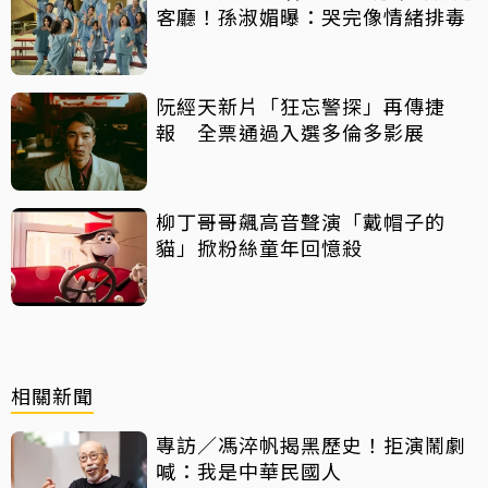
客廳！孫淑媚曝：哭完像情緒排毒
阮經天新片「狂忘警探」再傳捷
報 全票通過入選多倫多影展
柳丁哥哥飆高音聲演「戴帽子的
貓」掀粉絲童年回憶殺
相關新聞
專訪／馮淬帆揭黑歷史！拒演鬧劇
喊：我是中華民國人